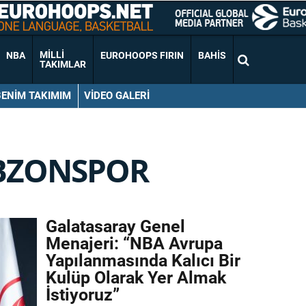
MILLI
NBA
EUROHOOPS FIRIN
BAHIS
TAKIMLAR
BENIM TAKIMIM
VIDEO GALERI
BZONSPOR
Galatasaray Genel
Menajeri: “NBA Avrupa
Yapılanmasında Kalıcı Bir
Kulüp Olarak Yer Almak
İstiyoruz”