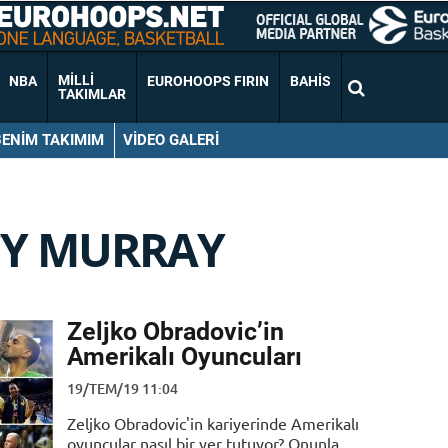
MILLI
NBA
EUROHOOPS FIRIN
BAHIS
TAKIMLAR
BENIM TAKIMIM
VIDEO GALERI
CY MURRAY
Zeljko Obradovic’in
Amerikalı Oyuncuları
19/TEM/19 11:04
Zeljko Obradovic'in kariyerinde Amerikalı
oyuncular nasıl bir yer tutuyor? Onunla