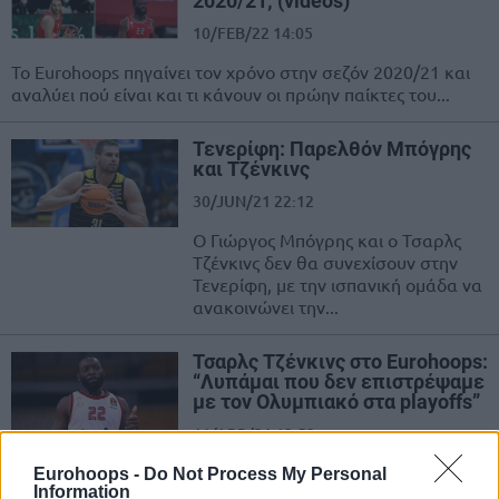
2020/21; (videos)
10/FEB/22 14:05
Το Eurohoops πηγαίνει τον χρόνο στην σεζόν 2020/21 και
αναλύει πού είναι και τι κάνουν οι πρώην παίκτες του...
Τενερίφη: Παρελθόν Μπόγρης
και Τζένκινς
30/JUN/21 22:12
Ο Γιώργος Μπόγρης και ο Τσαρλς
Τζένκινς δεν θα συνεχίσουν στην
Τενερίφη, με την ισπανική ομάδα να
ανακοινώνει την...
Τσαρλς Τζένκινς στο Eurohoops:
“Λυπάμαι που δεν επιστρέψαμε
με τον Ολυμπιακό στα playoffs”
11/APR/21 13:53
Λίγο πριν αναχωρήσει για την Ισπανία, ο Τσαρλς Τζένκινς
Eurohoops -
Do Not Process My Personal
Information
μίλησε στο Eurohoops για την σεζόν στον Ολυμπιακό, η