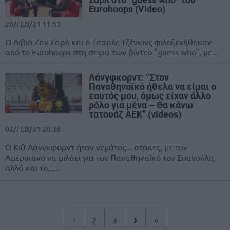
Eurohoops (Video)
20/FEB/21 11:53
O Λιβιό Ζαν Σαρλ και ο Τσαρλς Τζένκινς φιλοξενήθηκαν
από το Eurohoops στη σειρά των βίντεο "guess who", με...
Λάνγφκορντ: “Στον
Παναθηναϊκό ήθελα να είμαι ο
εαυτός μου, όμως είχαν άλλο
ρόλο για μένα – Θα κάνω
τατουάζ ΑΕΚ” (videos)
02/FEB/21 20:38
Ο Κιθ Λάνγκφορντ ήταν γεμάτος... ατάκες, με τον
Αμερικανό να μιλάει για τον Παναθηναϊκό τον Σπανούλη,
αλλά και το......
›
1
2
3
»