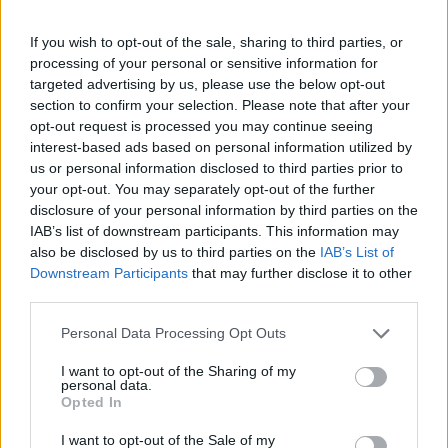
οποία...
If you wish to opt-out of the sale, sharing to third parties, or
processing of your personal or sensitive information for
Τζένκινς: Από τον Ολυμπιακό
στην Ισπανία!
targeted advertising by us, please use the below opt-out
section to confirm your selection. Please note that after your
10/APR/21 14:04
opt-out request is processed you may continue seeing
Παρελθόν από τον Ολυμπιακό
interest-based ads based on personal information utilized by
αποτελεί ο Τσαρλς Τζένκινς, όμως η
us or personal information disclosed to third parties prior to
φετινή σεζόν δεν ολοκληρώθηκε
your opt-out. You may separately opt-out of the further
ακόμα για αυτόν, καθώς θα...
disclosure of your personal information by third parties on the
IAB’s list of downstream participants. This information may
also be disclosed by us to third parties on the
IAB’s List of
Τσαρλς Τζένκινς: “Έχω νιώσει
το ρατσισμό εναντίον μου”
Downstream Participants
that may further disclose it to other
(Video)
third parties.
22/MAR/21 10:19
Please note that this website/app uses one or more Google
Personal Data Processing Opt Outs
services and may gather and store information including but
Ο Τσαρλς Τζένκινς μιλάει για το ρατσισμό που κάποιες
not limited to your visit or usage behaviour. You may click to
I want to opt-out of the Sharing of my
φορές έχει νιώσει εναντίον του, την αστυνομική βία και
personal data.
grant or deny consent to Google and its third-party tags to
ασυδοσία...
Opted In
use your data for below specified purposes in below Google
consent section.
I want to opt-out of the Sale of my
Λαρεντζάκης: “Ο Σπανούλης