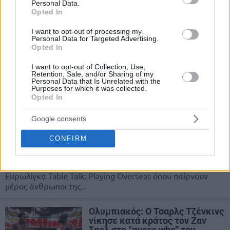
Personal Data.
είναι παράδειγμα προς μίμηση”
Opted In
(videos)
I want to opt-out of processing my
12/MAR/21 23:44
Personal Data for Targeted Advertising.
Opted In
Γιαννούλης Λαρεντζάκης και Τσαρλς Τζένκινς μίλησαν για
τη νίκη του Ολυμπιακού κόντρα στην Ζενίτ, ενώ
I want to opt-out of Collection, Use,
αποθέωσαν τον Βασίλη Σπανούλη....
Retention, Sale, and/or Sharing of my
Personal Data that Is Unrelated with the
Purposes for which it was collected.
Τζένκινς: “Πρέπει να είσαι
Opted In
πνευματικά δυνατός για να
κοιτάς το κοινό χωρίς να
Google consents
βλέπεις κάποιον δικό σου”
(video)
CONFIRM
06/MAR/21 15:57
Ο Τσαρλς Τζένκις του Ολυμπιακού μίλησε στο project της
Ευρωλίγκα Table Talk: Playing Overseas όπου παίρνουν
μέρος άνθρωποι της...
Ολυμπιακός: Ο Τσαρλς Τζένκινς
νίκησε κατά κράτος τον Ζαν
Σαρλ στο “guess who” του