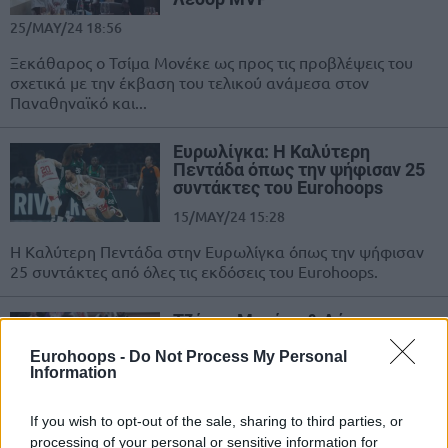
25/MAY/24 18:56
Ξεκάθαρος ο Τσίμα Μονέκε ως προς τις προβλέψεις του
σχετικά με την έκβαση του τελικού ανάμεσα στον
Παναθηναϊκό και...
Ευρωλίγκα: Η Καλύτερη
Πεντάδα όπως την ψήφισαν 25
συντάκτες του Eurohoops
15/MAY/24 15:28
Η Καλύτερη Πεντάδα στην Ευρωλίγκα όπως την ψήφισαν
25 συντάκτες από όλες τις εκδόσεις του Eurohoops.
Τζέιμς, Μονέκε & Λάρκιν
αμφισβητούν την ορθότητα της
All-EuroLeague Team
Eurohoops -
Do Not Process My Personal
Information
13/MAY/24 16:22
Ο Μάικ Τζέιμς, ο Τσίμα Μονέκε κι ο Σέιν Λάρκιν
If you wish to opt-out of the sale, sharing to third parties, or
αντέδρασαν στο άκουσμα των All-EuroLeague First &
processing of your personal or sensitive information for