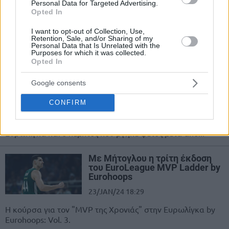
πολύ στο play-in!”
Personal Data for Targeted Advertising.
Opted In
27/FEB/24 11:39
I want to opt-out of Collection, Use,
Ο Τσίμα Μονέκε της Μπασκόνια πιστεύει ότι οι ουραγοί του
Retention, Sale, and/or Sharing of my
Personal Data that Is Unrelated with the
ΝΒΑ, Ντιτρόιτ Πίστονς, με το ... ζόρι θα έμπαιναν...
Purposes for which it was collected.
Opted In
Παναθηναϊκός: 25 αγώνες, 10
ήττες, πέντε “MVPs
Google consents
αγωνιστικής”
CONFIRM
03/FEB/24 15:06
Ο Κίναν Έβανς ήταν ο MVP της 25ης αγωνιστικής στην
Ευρωλίγκα και ο πέμπτος που βγήκε φέτος μετά από...
Με Μήτογλου η τρίτη έκδοση
του EuroLeague MVP Ladder by
Eurohoops
23/JAN/24 18:29
Η κούρσα για τον "MVP της Χρονιάς" στην Ευρωλίγκα by
Eurohoops: Vol. 3.