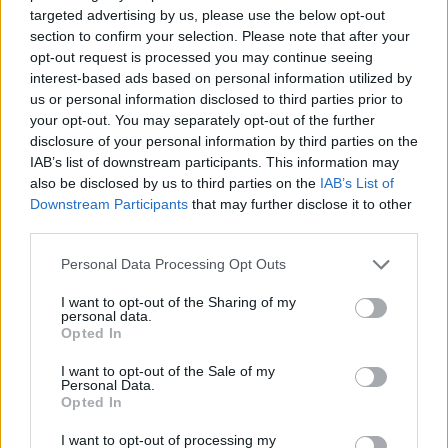
Second Team.
targeted advertising by us, please use the below opt-out
section to confirm your selection. Please note that after your
opt-out request is processed you may continue seeing
Πλήγμα για Μπασκόνια: Χωρίς
Μονέκε στα δύο πρώτα ματς με
interest-based ads based on personal information utilized by
Ρεάλ
us or personal information disclosed to third parties prior to
your opt-out. You may separately opt-out of the further
22/APR/24 22:17
disclosure of your personal information by third parties on the
Δίχως τον Τσίμα Μονέκε θα επιδιώξει να αλώσει τη
IAB’s list of downstream participants. This information may
Μαδρίτη η Μπασκόνια στα δύο πρώτα ματς της σειράς.
also be disclosed by us to third parties on the
IAB’s List of
Downstream Participants
that may further disclose it to other
third parties.
Μονέκε: Οριστικά εκτός
“τελικού” της Μπασκόνια με
Please note that this website/app uses one or more Google
Personal Data Processing Opt Outs
Βίρτους
services and may gather and store information including but
18/APR/24 12:29
not limited to your visit or usage behaviour. You may click to
I want to opt-out of the Sharing of my
personal data.
grant or deny consent to Google and its third-party tags to
Ο Τσίμα Μονέκε τέθηκε οριστικά νοκ άουτ από τον
Opted In
use your data for below specified purposes in below Google
"τελικό" πρόκρισης στα Play-Offs της Ευρωλίγκας ανάμεσα
consent section.
στην Μπασκόνια και...
I want to opt-out of the Sale of my
Personal Data.
Opted In
Μονέκε: “Οι Πίστονς στην
Ευρωλίγκα θα έμπαιναν το…
I want to opt-out of processing my