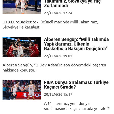
Takımımız, Slovakya’ya Hiç
Zorlanmadı
27/TEM/26 17:24
U18 EuroBasket'teki üçüncü maçında Milli Takımımız,
Slovakya ile karşılaştı.
Alperen Şengün: “Milli Takımda
Yaptıklarımız, Ülkenin
Basketbola Bakışını Değiştirdi”
22/TEM/26 19:05
Alperen Şengün, 12 Dev Adam'ın son dönemdeki başarısı
hakkında konuştu.
FIBA Dünya Sıralaması: Türkiye
Kaçıncı Sırada?
20/TEM/26 15:17
A Millilerimiz, yeni dünya
sıralamasında kaçıncı sırada yer aldı?