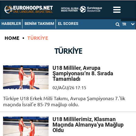
HABERLER
BENIM TAKIMIM
EL SCORES
TR
HOME
•
TÜRKIYE
TÜRKIYE
U18 Milliler, Avrupa
Şampiyonası’nı 8. Sırada
Tamamladı
02/AĞU/26 17:15
Türkiye U18 Erkek Milli Takımı, Avrupa Şampiyonası 7.'lik
maçında İsrail'e 85-79 mağlup oldu.
U18 Millilerimiz, Klasman
Maçında Almanya’ya Mağlup
Oldu