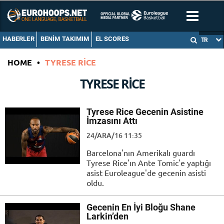
HABERLER
BENIM TAKIMIM
EL SCORES
TR
HOME
•
TYRESE RICE
TYRESE RICE
Tyrese Rice Gecenin Asistine
İmzasını Attı
24/ARA/16 11:35
Barcelona'nın Amerikalı guardı
Tyrese Rice'ın Ante Tomic'e yaptığı
asist Euroleague'de gecenin asisti
oldu.
Gecenin En İyi Bloğu Shane
Larkin’den