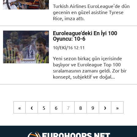
Turkish Airlines EuroLeague'de dün
gecenin en güzel asistine Tyrese
Rice, imza attı.
Euroleague’deki En İyi 100
Oyuncu: 10-6
10/EKI/16 12:11
Yeni sezon birkaç gün içerisinde
başlıyor ve Euroleague Top 100
sıralamasının zamanı geldi. Zor bir
konsept, subjektif ve doğal...
‹
›
«
5
6
7
8
9
»