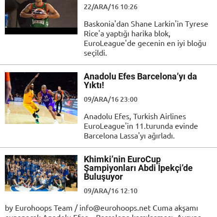
22/ARA/16 10:26
Baskonia'dan Shane Larkin'in Tyrese
Rice'a yaptığı harika blok,
EuroLeague'de gecenin en iyi bloğu
seçildi.
Anadolu Efes Barcelona’yı da
Yıktı!
09/ARA/16 23:00
Anadolu Efes, Turkish Airlines
EuroLeague'in 11.turunda evinde
Barcelona Lassa'yı ağırladı.
Khimki’nin EuroCup
Şampiyonları Abdi İpekçi’de
Buluşuyor
09/ARA/16 12:10
by Eurohoops Team / info@eurohoops.net Cuma akşamı