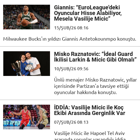
Giannis: “EuroLeague’deki
Oyuncular Hisse Alabiliyor,
Mesela Vasilije Micic”
15/ŞUB/26 08:16
Milwaukee Bucks'ın yıldızı Giannis Antetokounmpo konuştu.
Misko Raznatovic: “İdeal Guard
İkilisi Larkin & Micic Gibi Olmalı”
10/ŞUB/26 09:56
Ünlü menajer Misko Raznatovic, yıllar
içerisinde Partizan'a tavsiye ettiği
oyuncular hakkında konuştu.
İDDİA: Vasilije Micic ile Koç
Ekibi Arasında Gerginlik Var
07/ŞUB/26 08:13
Vasilije Micic ile Hapoel Tel Aviv
arasında sorunlar yaşandığı iddia