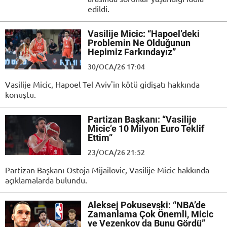
edildi.
Vasilije Micic: “Hapoel’deki
Problemin Ne Olduğunun
Hepimiz Farkındayız”
30/OCA/26 17:04
Vasilije Micic, Hapoel Tel Aviv'in kötü gidişatı hakkında
konuştu.
Partizan Başkanı: “Vasilije
Micic’e 10 Milyon Euro Teklif
Ettim”
23/OCA/26 21:52
Partizan Başkanı Ostoja Mijailovic, Vasilije Micic hakkında
açıklamalarda bulundu.
Aleksej Pokusevski: “NBA’de
Zamanlama Çok Önemli, Micic
ve Vezenkov da Bunu Gördü”