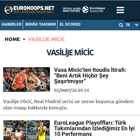
HABERLER
BENIM TAKIMIM
EL SCORES
TR
HOME
•
VASILIJE MICIC
VASILIJE MICIC
Vasa Micic’ten Itoudis İtirafı:
“Beni Artık Hiçbir Şey
Şaşırtmıyor”
02/MAY/26 09:24
Vasilije Micić, Real Madrid serisi ve sezon boyunca gündem
olan maaşı hakkında konuştu.
EuroLeague Playoffları: Türk
Takımlarından İzlediğimiz En İyi
10 Performans