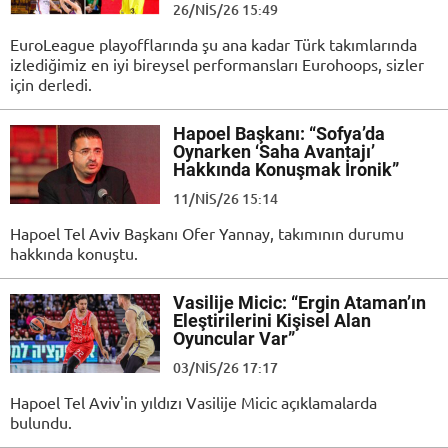
26/NIS/26 15:49
EuroLeague playofflarında şu ana kadar Türk takımlarında
izlediğimiz en iyi bireysel performansları Eurohoops, sizler
için derledi.
Hapoel Başkanı: “Sofya’da
Oynarken ‘Saha Avantajı’
Hakkında Konuşmak İronik”
11/NIS/26 15:14
Hapoel Tel Aviv Başkanı Ofer Yannay, takımının durumu
hakkında konuştu.
Vasilije Micic: “Ergin Ataman’ın
Eleştirilerini Kişisel Alan
Oyuncular Var”
03/NIS/26 17:17
Hapoel Tel Aviv'in yıldızı Vasilije Micic açıklamalarda
bulundu.