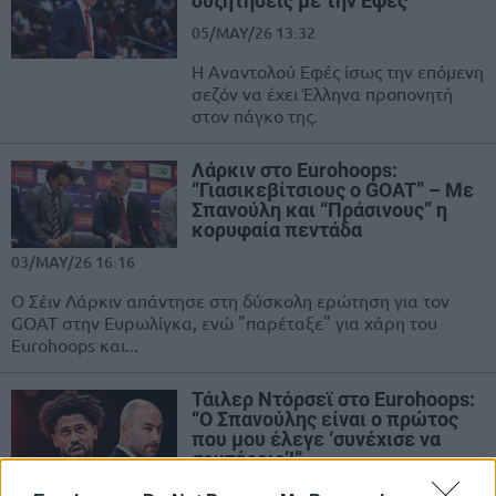
συζητήσεις με την Εφές
05/MAY/26 13:32
Η Αναντολού Εφές ίσως την επόμενη
σεζόν να έχει Έλληνα προπονητή
στον πάγκο της.
Λάρκιν στο Eurohoops:
“Γιασικεβίτσιους ο GOAT” – Με
Σπανούλη και “Πράσινους” η
κορυφαία πεντάδα
03/MAY/26 16:16
Ο Σέιν Λάρκιν απάντησε στη δύσκολη ερώτηση για τον
GOAT στην Ευρωλίγκα, ενώ "παρέταξε" για χάρη του
Eurohoops και...
Τάιλερ Ντόρσεϊ στο Eurohoops:
“Ο Σπανούλης είναι ο πρώτος
που μου έλεγε ‘συνέχισε να
σουτάρεις’!”
03/MAY/26 12:11