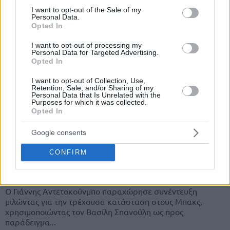
consent section.
I want to opt-out of the Sale of my
Personal Data.
Μονακό: Το 6-2 μετά τον
Opted In
Σπανούλη, η νίκη του
Παναθηναϊκού και οι… 8-9
I want to opt-out of processing my
παίκτες
Personal Data for Targeted Advertising.
Opted In
18/APR/26 10:53
I want to opt-out of Collection, Use,
Η Μονακό θα είναι η αντίπαλος του Παναθηναϊκού στα
Retention, Sale, and/or Sharing of my
play-in (Τρίτη, 21/4, 21:00) πρόκρισης στα playoffs της
Personal Data that Is Unrelated with the
Purposes for which it was collected.
Ευρωλίγκας.
Opted In
Γιάννης: “Γι’ αυτό αγαπάω τον
Google consents
Σπανούλη – Θέλω να ζήσω
σκληρά, να παίζω και να
CONFIRM
κερδίζω”
07/APR/26 12:13
Ο Γιάννης Αντετοκούνμπο παραχώρησε συνέντευξη
μιλώντας για την τρέχουσα κατάσταση στους Μπακς,
χρησιμοποιώντας τον Βασίλη Σπανούλη ως προς
παράδειγμα...