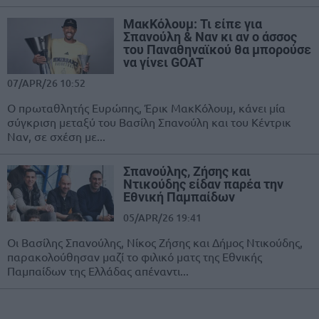
ΜακΚόλουμ: Τι είπε για
Σπανούλη & Ναν κι αν ο άσσος
του Παναθηναϊκού θα μπορούσε
να γίνει GOAT
07/APR/26 10:52
Ο πρωταθλητής Ευρώπης, Έρικ ΜακΚόλουμ, κάνει μία
σύγκριση μεταξύ του Βασίλη Σπανούλη και του Κέντρικ
Ναν, σε σχέση με...
Σπανούλης, Ζήσης και
Ντικούδης είδαν παρέα την
Εθνική Παμπαίδων
05/APR/26 19:41
Οι Βασίλης Σπανούλης, Νίκος Ζήσης και Δήμος Ντικούδης,
παρακολούθησαν μαζί το φιλικό ματς της Εθνικής
Παμπαίδων της Ελλάδας απέναντι...