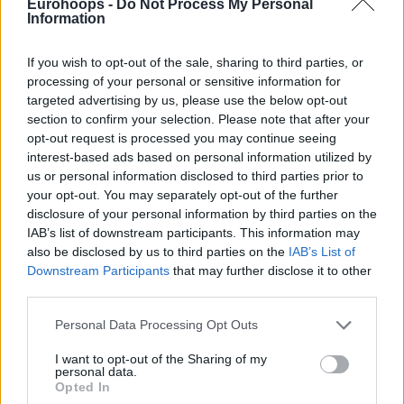
Eurohoops -
Do Not Process My Personal
Information
Μεγάλη συνέντευξη του Τάιλερ Ντόρσεϊ στο Eurohoops για
τον “άλλο”, όμως όχι και… νέο εαυτό του. Οι ελευθερίες
του...
If you wish to opt-out of the sale, sharing to third parties, or
processing of your personal or sensitive information for
targeted advertising by us, please use the below opt-out
Παναθηναϊκός 2009: Το πέμπτο
section to confirm your selection. Please note that after your
αστέρι με superteam και MVP
opt-out request is processed you may continue seeing
Σπανούλη
interest-based ads based on personal information utilized by
03/MAY/26 10:35
us or personal information disclosed to third parties prior to
your opt-out. You may separately opt-out of the further
Ήταν 3 Μαΐου 2009 όταν ο Παναθηναϊκός κατέκτησε για
disclosure of your personal information by third parties on the
πέμπτη φορά το τρόπαιο της Ευρωλίγκας.
IAB’s list of downstream participants. This information may
also be disclosed by us to third parties on the
IAB’s List of
Σλούκας: Τέταρτος σκόρερ
Downstream Participants
that may further disclose it to other
όλων των εποχών στην
third parties.
Ευρωλίγκα και πλησιάζει
Σπανούλη
Please note that this website/app uses one or more Google
Personal Data Processing Opt Outs
21/APR/26 20:58
services and may gather and store information including but
not limited to your visit or usage behaviour. You may click to
I want to opt-out of the Sharing of my
Ο Κώστας Σλούκας προσπέρασε τον Νίκολα Μίροτιτς,
personal data.
grant or deny consent to Google and its third-party tags to
ανεβαίνοντας στην 4η θέση των κορυφαίων σκόρερ της
Opted In
use your data for below specified purposes in below Google
Ευρωλίγκας, όλων των εποχών...