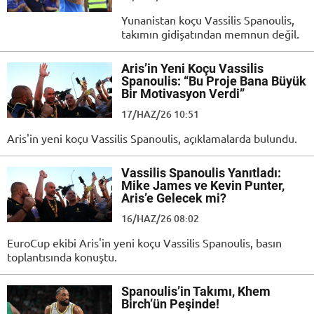
Yunanistan koçu Vassilis Spanoulis,
takımın gidişatından memnun değil.
Aris’in Yeni Koçu Vassilis
Spanoulis: “Bu Proje Bana Büyük
Bir Motivasyon Verdi”
17/HAZ/26 10:51
Aris'in yeni koçu Vassilis Spanoulis, açıklamalarda bulundu.
Vassilis Spanoulis Yanıtladı:
Mike James ve Kevin Punter,
Aris’e Gelecek mi?
16/HAZ/26 08:02
EuroCup ekibi Aris'in yeni koçu Vassilis Spanoulis, basın
toplantısında konuştu.
Spanoulis’in Takımı, Khem
Birch’ün Peşinde!