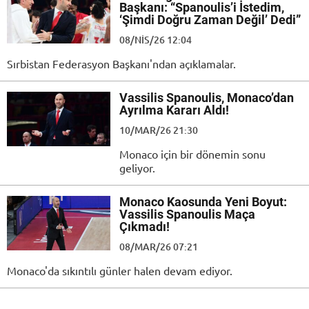
Başkanı: “Spanoulis’i İstedim,
‘Şimdi Doğru Zaman Değil’ Dedi”
08/NIS/26 12:04
Sırbistan Federasyon Başkanı'ndan açıklamalar.
Vassilis Spanoulis, Monaco’dan
Ayrılma Kararı Aldı!
10/MAR/26 21:30
Monaco için bir dönemin sonu
geliyor.
Monaco Kaosunda Yeni Boyut:
Vassilis Spanoulis Maça
Çıkmadı!
08/MAR/26 07:21
Monaco'da sıkıntılı günler halen devam ediyor.