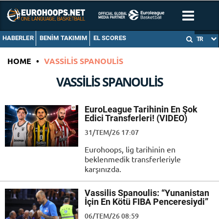
HABERLER
BENIM TAKIMIM
EL SCORES
TR
HOME
•
VASSILIS SPANOULIS
VASSILIS SPANOULIS
EuroLeague Tarihinin En Şok
Edici Transferleri! (VIDEO)
31/TEM/26 17:07
Eurohoops, lig tarihinin en
beklenmedik transferleriyle
karşınızda.
Vassilis Spanoulis: “Yunanistan
İçin En Kötü FIBA Penceresiydi”
06/TEM/26 08:59