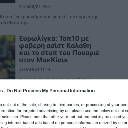
24/MAR/24 09:55
Βίκτορ Γουεμπανιάμα και φυσικά την πορεία της
εάλ Μαδρίτης.
Ευρωλίγκα: Τοπ10 με
φοβερή ασίστ Καλάθη
και το στοπ του Πουαριέ
στον ΜακΚίσικ
27/JAN/24 11:14
Η 23η αγωνιστικής της Ευρωλίγκας
ολοκληρώθηκε και το θεαματικό Τοπ10
έρχεται σαν κερασάκι στην τούρτα δύο
s -
Do Not Process My Personal Information
συναρπαστικών νυχτών...
to opt-out of the sale, sharing to third parties, or processing of your per
formation for targeted advertising by us, please use the below opt-out s
Παναθηναϊκός: Η
r selection. Please note that after your opt-out request is processed y
“Mundo” αναφέρει με…
eing interest-based ads based on personal information utilized by us or
ποσά το ενδιαφέρον για