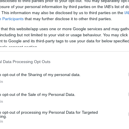
disclosed to third parties prior to your opt-out. You may separately opt-
τους Ταβάρες και
losure of your personal information by third parties on the IAB’s list of
Χεζόνια!
. This information may also be disclosed by us to third parties on the
IA
Participants
that may further disclose it to other third parties.
24/JAN/24 15:55
 that this website/app uses one or more Google services and may gath
… καμπανάκι στη Ρεάλ, για τη λήξη των
including but not limited to your visit or usage behaviour. You may click 
, Μούσα και Πουαριέ,...
 to Google and its third-party tags to use your data for below specifi
ogle consent section.
Ευρωλίγκα: Με Σλούκα,
Γκριγκόνις &
l Data Processing Opt Outs
Παπανικολάου οι φάσεις
της χρονιάς
o opt-out of the Sharing of my personal data.
In
31/DEC/23 17:07
o opt-out of the Sale of my Personal Data.
Το 2023 μετράει... ώρες και η
Ευρωλίγκα θυμήθηκε τις πιο "τρελές"
In
στιγμές της χρονιάς. Από αυτές δεν θα
μπορούσαν...
to opt-out of processing my Personal Data for Targeted
ing.
In