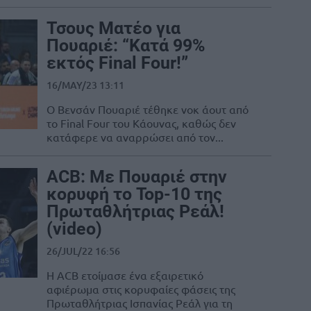
Τσους Ματέο για
Πουαριέ: “Κατά 99%
εκτός Final Four!”
16/MAY/23 13:11
Ο Βενσάν Πουαριέ τέθηκε νοκ άουτ από
το Final Four του Κάουνας, καθώς δεν
κατάφερε να αναρρώσει από τον...
ACB: Με Πουαριέ στην
κορυφή το Top-10 της
Πρωταθλήτριας Ρεάλ!
(video)
26/JUL/22 16:56
Η ACB ετοίμασε ένα εξαιρετικό
αφιέρωμα στις κορυφαίες φάσεις της
Πρωταθλήτριας Ισπανίας Ρεάλ για τη