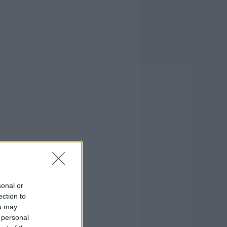
sonal or
ection to
ou may
 personal