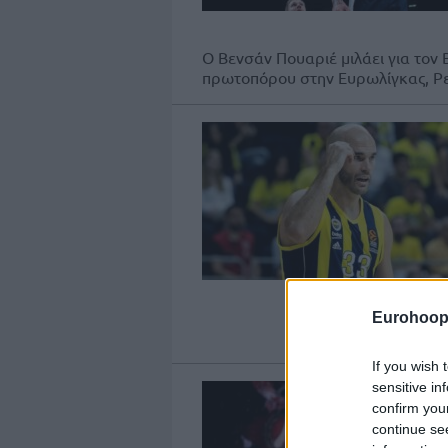
Ο Βενσάν Πουαριέ μιλάει για τον 
πρωτοπόρου στην Ευρωλίγκας, Ρ
Eurohoop
If you wish 
sensitive in
confirm you
continue se