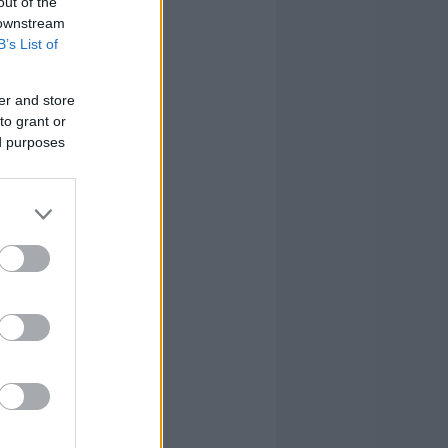
out of the
 downstream
B’s List of
er and store
to grant or
ed purposes