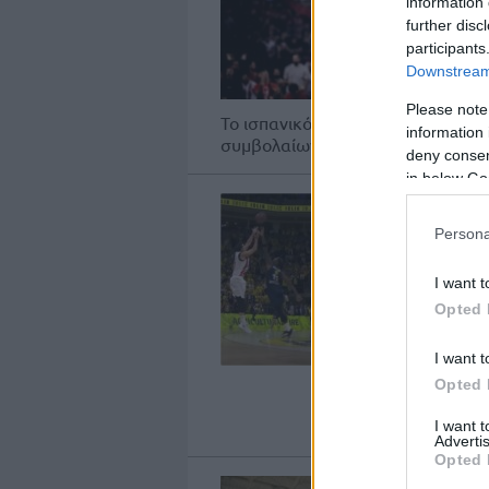
information 
further disc
participants
Downstream 
Please note
Το ισπανικό δημοσίευμα είναι ένα
information 
συμβολαίων των Ταβάρες, Χεζόνια
deny consent
in below Go
Persona
I want t
Opted 
I want t
Opted 
I want 
Advertis
Opted 