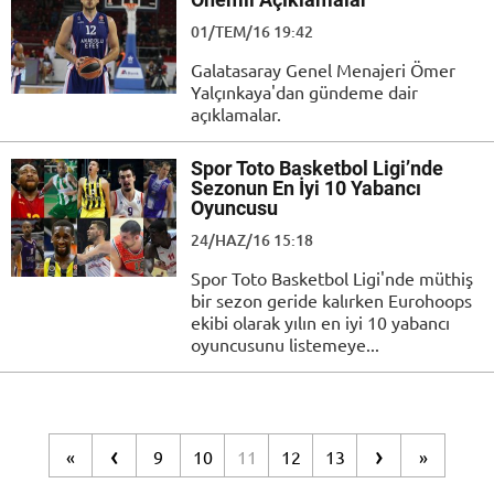
01/TEM/16 19:42
Galatasaray Genel Menajeri Ömer
Yalçınkaya'dan gündeme dair
açıklamalar.
Spor Toto Basketbol Ligi’nde
Sezonun En İyi 10 Yabancı
Oyuncusu
24/HAZ/16 15:18
Spor Toto Basketbol Ligi'nde müthiş
bir sezon geride kalırken Eurohoops
ekibi olarak yılın en iyi 10 yabancı
oyuncusunu listemeye...
‹
›
«
9
10
11
12
13
»