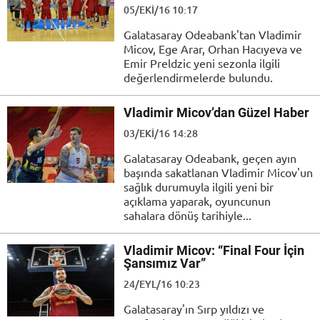
05/EKI/16 10:17
Galatasaray Odeabank'tan Vladimir
Micov, Ege Arar, Orhan Hacıyeva ve
Emir Preldzic yeni sezonla ilgili
değerlendirmelerde bulundu.
Vladimir Micov’dan Güzel Haber
03/EKI/16 14:28
Galatasaray Odeabank, geçen ayın
başında sakatlanan Vladimir Micov'un
sağlık durumuyla ilgili yeni bir
açıklama yaparak, oyuncunun
sahalara dönüş tarihiyle...
Vladimir Micov: “Final Four İçin
Şansımız Var”
24/EYL/16 10:23
Galatasaray'ın Sırp yıldızı ve