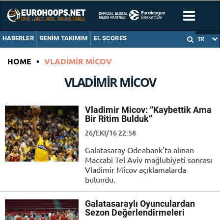
HABERLER
BENIM TAKIMIM
EL SCORES
TR
HOME
•
VLADIMIR MICOV
VLADIMIR MICOV
Vladimir Micov: “Kaybettik Ama
Bir Ritim Bulduk”
26/EKI/16 22:58
Galatasaray Odeabank'ta alınan
Maccabi Tel Aviv mağlubiyeti sonrası
Vladimir Micov açıklamalarda
bulundu.
Galatasaraylı Oyunculardan
Sezon Değerlendirmeleri