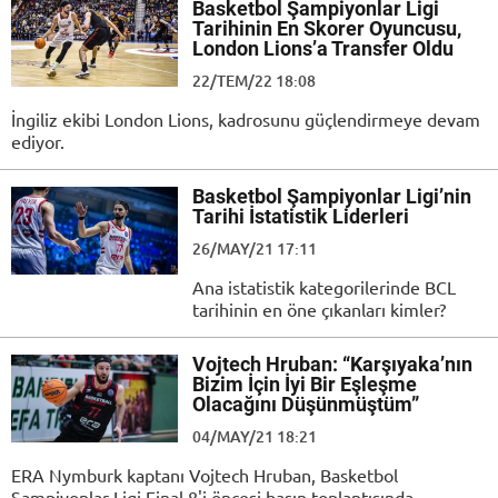
Basketbol Şampiyonlar Ligi
Tarihinin En Skorer Oyuncusu,
London Lions’a Transfer Oldu
22/TEM/22 18:08
İngiliz ekibi London Lions, kadrosunu güçlendirmeye devam
ediyor.
Basketbol Şampiyonlar Ligi’nin
Tarihi İstatistik Liderleri
26/MAY/21 17:11
Ana istatistik kategorilerinde BCL
tarihinin en öne çıkanları kimler?
Vojtech Hruban: “Karşıyaka’nın
Bizim İçin İyi Bir Eşleşme
Olacağını Düşünmüştüm”
04/MAY/21 18:21
ERA Nymburk kaptanı Vojtech Hruban, Basketbol
Şampiyonlar Ligi Final 8'i öncesi basın toplantısında