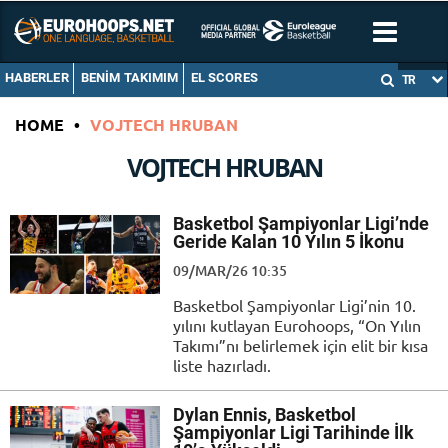
HABERLER
BENIM TAKIMIM
EL SCORES
TR
HOME
•
VOJTECH HRUBAN
VOJTECH HRUBAN
Basketbol Şampiyonlar Ligi’nde
Geride Kalan 10 Yılın 5 İkonu
09/MAR/26 10:35
Basketbol Şampiyonlar Ligi’nin 10.
yılını kutlayan Eurohoops, “On Yılın
Takımı”nı belirlemek için elit bir kısa
liste hazırladı.
Dylan Ennis, Basketbol
Şampiyonlar Ligi Tarihinde İlk