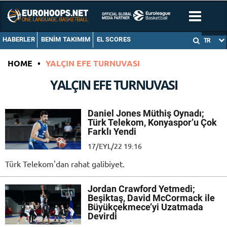
HABERLER
BENIM TAKIMIM
EL SCORES
TR
HOME
•
YALÇIN EFE TURNUVASI
YALÇIN EFE TURNUVASI
Daniel Jones Müthiş Oynadı;
Türk Telekom, Konyaspor’u Çok
Farklı Yendi
17/EYL/22 19:16
Türk Telekom'dan rahat galibiyet.
Jordan Crawford Yetmedi;
Beşiktaş, David McCormack ile
Büyükçekmece’yi Uzatmada
Devirdi