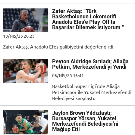
Zafer Aktaş: “Türk
Basketbolunun Lokomotifi
Anadolu Efes’e Play-Off’ta
Başarılar Dilemek İstiyorum “
18/NIS/25 20:25
Zafer Aktaş, Anadolu Efes galibiyetini değerlendirdi.
Peyton Aldridge Sırtladı; Aliağa
Petkim, Merkezefendi’yi Yendi
06/NIS/25 16:41
Basketbol Süper Ligi'nde Aliağa
Petkimspor ile Yukatel Merkezefendi
Belediyesi karşılaştı.
Jaylon Brown Yıldızlaştı;
Bursaspor Yörsan, Yukatel
Merkezefendi Belediyesi’ni
Mağlup Etti