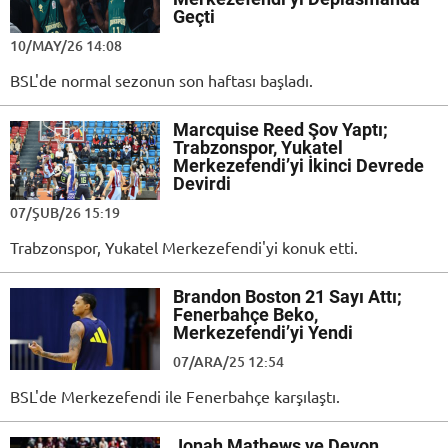
Geçti
10/MAY/26 14:08
BSL'de normal sezonun son haftası başladı.
Marcquise Reed Şov Yaptı;
Trabzonspor, Yukatel
Merkezefendi’yi İkinci Devrede
Devirdi
07/ŞUB/26 15:19
Trabzonspor, Yukatel Merkezefendi'yi konuk etti.
Brandon Boston 21 Sayı Attı;
Fenerbahçe Beko,
Merkezefendi’yi Yendi
07/ARA/25 12:54
BSL'de Merkezefendi ile Fenerbahçe karşılaştı.
Jonah Mathews ve Devon