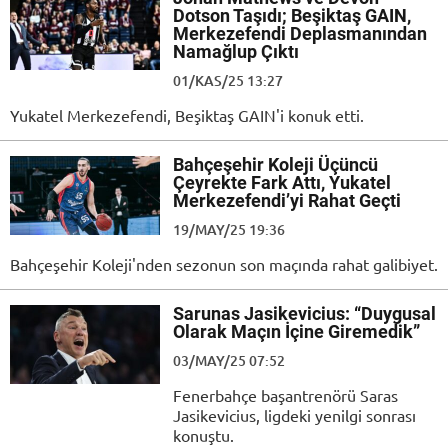
Dotson Taşıdı; Beşiktaş GAIN,
Merkezefendi Deplasmanından
Namağlup Çıktı
01/KAS/25 13:27
Yukatel Merkezefendi, Beşiktaş GAIN'i konuk etti.
Bahçeşehir Koleji Üçüncü
Çeyrekte Fark Attı, Yukatel
Merkezefendi’yi Rahat Geçti
19/MAY/25 19:36
Bahçeşehir Koleji'nden sezonun son maçında rahat galibiyet.
Sarunas Jasikevicius: “Duygusal
Olarak Maçın İçine Giremedik”
03/MAY/25 07:52
Fenerbahçe başantrenörü Saras
Jasikevicius, ligdeki yenilgi sonrası
konuştu.