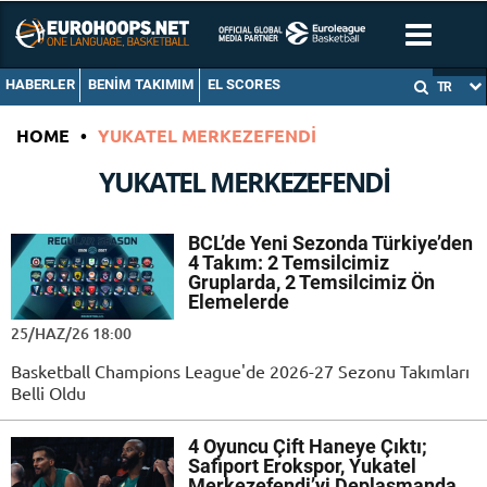
HABERLER
BENIM TAKIMIM
EL SCORES
TR
HOME
•
YUKATEL MERKEZEFENDI
YUKATEL MERKEZEFENDI
BCL’de Yeni Sezonda Türkiye’den
4 Takım: 2 Temsilcimiz
Gruplarda, 2 Temsilcimiz Ön
Elemelerde
25/HAZ/26 18:00
Basketball Champions League'de 2026-27 Sezonu Takımları
Belli Oldu
4 Oyuncu Çift Haneye Çıktı;
Safiport Erokspor, Yukatel
Merkezefendi’yi Deplasmanda