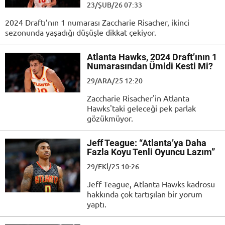
23/ŞUB/26 07:33
2024 Draftı’nın 1 numarası Zaccharie Risacher, ikinci
sezonunda yaşadığı düşüşle dikkat çekiyor.
Atlanta Hawks, 2024 Draft’ının 1
Numarasından Ümidi Kesti Mi?
29/ARA/25 12:20
Zaccharie Risacher'in Atlanta
Hawks'taki geleceği pek parlak
gözükmüyor.
Jeff Teague: “Atlanta’ya Daha
Fazla Koyu Tenli Oyuncu Lazım”
29/EKI/25 10:26
Jeff Teague, Atlanta Hawks kadrosu
hakkında çok tartışılan bir yorum
yaptı.