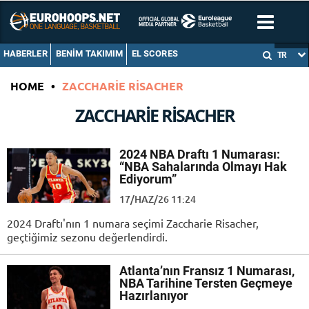
HABERLER
BENIM TAKIMIM
EL SCORES
TR
HOME
•
ZACCHARIE RISACHER
ZACCHARIE RISACHER
2024 NBA Draftı 1 Numarası:
“NBA Sahalarında Olmayı Hak
Ediyorum”
17/HAZ/26 11:24
2024 Draftı'nın 1 numara seçimi Zaccharie Risacher,
geçtiğimiz sezonu değerlendirdi.
Atlanta’nın Fransız 1 Numarası,
NBA Tarihine Tersten Geçmeye
Hazırlanıyor