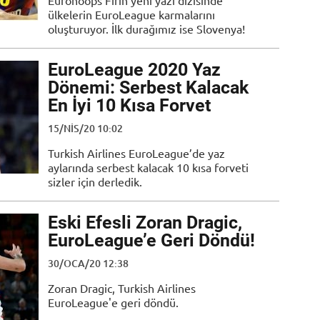
Eurohoops Fırın yeni yazı dizisinde
ülkelerin EuroLeague karmalarını
oluşturuyor. İlk durağımız ise Slovenya!
EuroLeague 2020 Yaz
Dönemi: Serbest Kalacak
En İyi 10 Kısa Forvet
15/NIS/20 10:02
Turkish Airlines EuroLeague’de yaz
aylarında serbest kalacak 10 kısa forveti
sizler için derledik.
Eski Efesli Zoran Dragic,
EuroLeague’e Geri Döndü!
30/OCA/20 12:38
Zoran Dragic, Turkish Airlines
EuroLeague'e geri döndü.