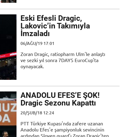
Eski Efesli Dragic,
Lakovic’in Takımıyla
İmzaladı
06/AĞU/19 17:01
Zoran Dragic, ratiopharm Ulm'le anlaştı
ve sezki yıl sonra 7DAYS EuroCup'ta
oynayacak.
ANADOLU EFES’E ŞOK!
Dragic Sezonu Kapattı
20/ŞUB/18 12:24
PTT Türkiye Kupası'nda zafere uzanan
Anadolu Efes'e şampiyonluk sevincinin
ardından Sloven guard'ı Zoran Dragic'ten