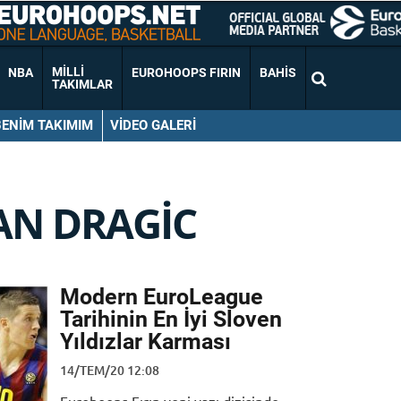
MILLI
NBA
EUROHOOPS FIRIN
BAHIS
TAKIMLAR
BENIM TAKIMIM
VIDEO GALERI
AN DRAGIC
Modern EuroLeague
Tarihinin En İyi Sloven
Yıldızlar Karması
14/TEM/20 12:08