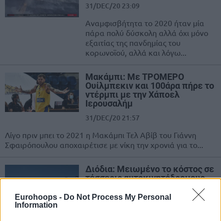
31/DEC/20 23:09
Αναμφισβήτητα το 2020 ήταν μία
πάρα πολύ δύσκολη αλλά όχι μόνο
εξαιτίας της πανδημίας του
κορωνοϊού, αλλά και λόγω...
Μακάμπι: Με ΤΡΟΜΕΡΟ
Ουίλμπεκιν και 100άρα πήρε το
ντέρμπι με την Χάποελ
Ιερουσαλήμ
31/DEC/20 21:57
Λίγο πριν μπει το 2021 η Μακάμπι Τελ Αβίβ του Γιάννη
Σφαιρόπουλου αποχαιρέτισε με νίκη την χρονιά για το...
Διόδια: Μειωμένο το κόστος σε
τέσσερις αυτοκινητόδρομους –
Αναλυτικά οι νέες τιμές
Eurohoops -
Do Not Process My Personal
31/DEC/20 20:31
Information
Το νέο έτος που έρχεται σε λίγες ώρες φέρνει και μικρές