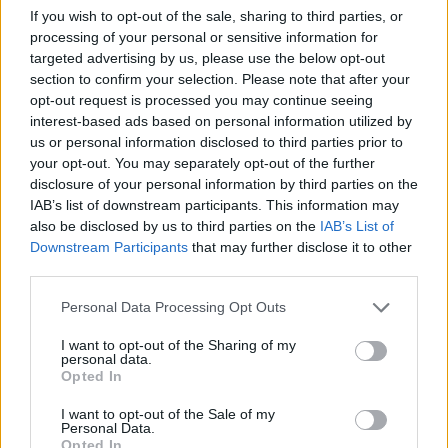
μειώσεις στο κόστος των διοδίων της χώρας μας...
If you wish to opt-out of the sale, sharing to third parties, or
processing of your personal or sensitive information for
targeted advertising by us, please use the below opt-out
Τα Πρωτοχρονιάτικα μηνύματα
section to confirm your selection. Please note that after your
από Μητσοτάκη και Τσίπρα
(videos)
opt-out request is processed you may continue seeing
interest-based ads based on personal information utilized by
31/DEC/20 20:02
us or personal information disclosed to third parties prior to
Το 2020 μας αποχαιρετάει σε λίγες ώρες και υπό
your opt-out. You may separately opt-out of the further
διαφορετικές συνθήκες φέτος οι Πολιτικοί Αρχηγοί
disclosure of your personal information by third parties on the
άκουσαν τα Πρωτοχρονιάτικα ΄Κάλαντα...
IAB’s list of downstream participants. This information may
also be disclosed by us to third parties on the
IAB’s List of
Downstream Participants
that may further disclose it to other
Ολυμπιακός: Στο ΣΕΦ οι
third parties.
παίκτες παρά το ρεπό
31/DEC/20 19:20
Please note that this website/app uses one or more Google
Personal Data Processing Opt Outs
services and may gather and store information including but
Ο Ολυμπιακός λίγα 24ώρα μετά την
not limited to your visit or usage behaviour. You may click to
I want to opt-out of the Sharing of my
νίκη στη Μόσχα απέναντι στην Χίμκι
personal data.
grant or deny consent to Google and its third-party tags to
και παρότι σήμερα (31/12) υπήρχε
Opted In
use your data for below specified purposes in below Google
ρεπό το...
consent section.
I want to opt-out of the Sale of my
Personal Data.
Σφαιρόπουλος: “Να είναι το
Opted In