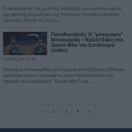
Ο προπονητής της μεγάλης έκπληξης του πρώτου γύρου
της φετινής Ευρωλίγκα της Μπάγερν Μονάχου Αντρέα
Τρινκιέρι έδωσε τις δικές...
Παναθηναϊκός: Η “μονομαχία”
Μποχωρίδη – Καλαϊτζάκη στο
Guess Who του Eurohoops!
(video)
31/DEC/20 17:31
Λευτέρης Μποχωρίδης και Γιώργος Καλαϊτζάκης τέθηκαν
αντίπαλοι αν και συμπαίκτες στον Παναθηναϊκό στο
παιχνίδι του Eurohoops "Guess Who" και...
›
1
2
3
»