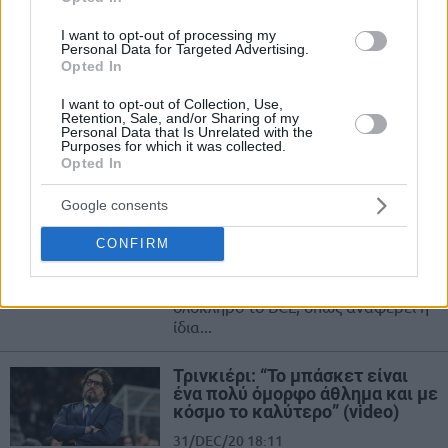
2021 μία πιο ασφαλής χρονιά”
(video)
I want to opt-out of processing my
Personal Data for Targeted Advertising.
31/DEC/20 18:51
Opted In
Τις δικές του ευχές για το 2021 έστειλε στους φιλάθλους ο
I want to opt-out of Collection, Use,
προπονητής της Μακάμπι Τελ Αβίβ Γιάννης Σφαιρόπουλος
Retention, Sale, and/or Sharing of my
Personal Data that Is Unrelated with the
μέσα...
Purposes for which it was collected.
Opted In
ΑΕΚ: Η πιο… γερασμένη ομάδα
του BCL! (photo)
Google consents
31/DEC/20 18:39
CONFIRM
Η ΑΕΚ είναι η ομάδα με τον
μεγαλύτερο μέσο όρο ηλικίας σε
ολόκληρο το BCL, όπως αναφέρει η
ίδια...
Τρινκιέρι: “Το μπάσκετ είναι
ένα πολύ όμορφο άθλημα και με
κόσμο το καλύτερο” (video)
31/DEC/20 18:11