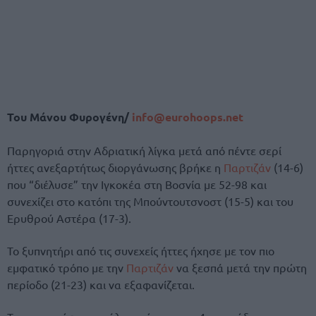
Του Μάνου Φυρογένη/
info@eurohoops.net
Παρηγοριά στην Αδριατική λίγκα μετά από πέντε σερί
ήττες ανεξαρτήτως διοργάνωσης βρήκε η
Παρτιζάν
(14-6)
που “διέλυσε” την Ιγκοκέα στη Βοσνία με 52-98 και
συνεχίζει στο κατόπι της Μπούντουτσνοστ (15-5) και του
Ερυθρού Αστέρα (17-3).
Το ξυπνητήρι από τις συνεχείς ήττες ήχησε με τον πιο
εμφατικό τρόπο με την
Παρτιζάν
να ξεσπά μετά την πρώτη
περίοδο (21-23) και να εξαφανίζεται.