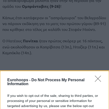
Το αποκορύφωμα μάλιστα ήταν στην 4η περιόδο για την
ομάδα του
Ομπράντοβιτς (9-26)
!
Κάπως έτσι κατάφεραν οι “ασπρόμαυροι” του Βελιγραδίου
να πάρουν εκδίκηση για το ματς του πρώτου γύρου (89-91)
που κρίθηκε στο τέλος με καλάθι του Στεφάν Μούντι.
Ο Ματέους
Πονίτκα
ήταν πρώτος σκόρερ με 16 πόντους,
ενώ ακολούθησαν οι Κοπρίβιτσα (13π.), Ντοζίερ (11π.) και
Καμπόκλο (14π.).
Eurohoops -
Do Not Process My Personal
Information
If you wish to opt-out of the sale, sharing to third parties, or
processing of your personal or sensitive information for
targeted advertising by us, please use the below opt-out