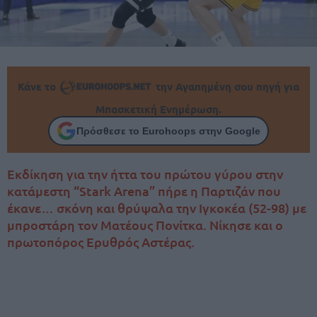
Κάνε το
την Αγαπημένη σου πηγή για
Μπασκετική Ενημέρωση.
Πρόσθεσε το Eurohoops στην Google
Εκδίκηση για την ήττα του πρώτου γύρου στην
κατάμεστη “Stark Arena” πήρε η Παρτιζάν που
έκανε… σκόνη και θρύψαλα την Ιγκοκέα (52-98) με
μπροστάρη τον Ματέους Πονίτκα. Νίκησε και ο
πρωτοπόρος Ερυθρός Αστέρας.