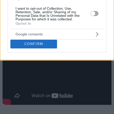
I want to opt-out of Collection, Use,
Πρώτος σκόρερ για την Ιγκοκέα που έμεινε πολύ χαμηλά
Retention, Sale, and/or Sharing of my
Personal Data that Is Unrelated with the
επιθετικά και έπεσε στο 11-9 της βαθμολογίας, ήταν ο
Purposes for which it was collected.
παλιός παίκτης της
ΑΕΚ
,
Έντιν Άτιτς
(10π.).
Opted In
Τα δεκάλεπτα
Google consents
: 21-23, 33-49, 43-72, 52-98.
CONFIRM