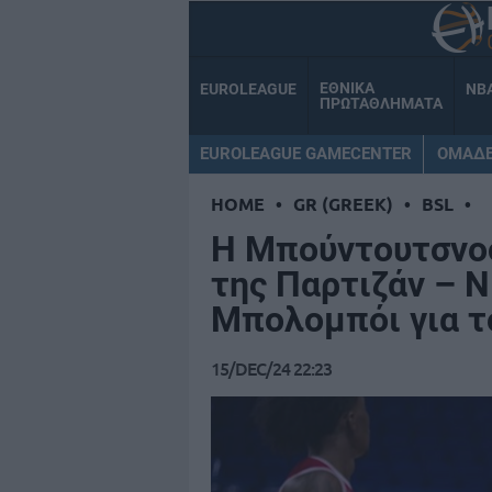
ΕΘΝΙΚΑ
EUROLEAGUE
NB
ΠΡΩΤΑΘΛΗΜΑΤΑ
EUROLEAGUE GAMECENTER
ΟΜΑΔ
HOME
•
GR (GREEK)
•
BSL
•
H Μπούντουτσνο
της Παρτιζάν – 
Μπολομπόι για τ
15/DEC/24 22:23