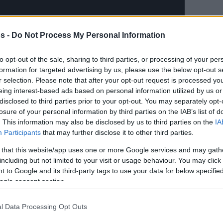
s -
Do Not Process My Personal Information
to opt-out of the sale, sharing to third parties, or processing of your per
formation for targeted advertising by us, please use the below opt-out s
r selection. Please note that after your opt-out request is processed y
eing interest-based ads based on personal information utilized by us or
disclosed to third parties prior to your opt-out. You may separately opt-
losure of your personal information by third parties on the IAB’s list of
. This information may also be disclosed by us to third parties on the
IA
Participants
that may further disclose it to other third parties.
 that this website/app uses one or more Google services and may gath
including but not limited to your visit or usage behaviour. You may click 
πόι στη νίκη του Ερυθρού
 to Google and its third-party tags to use your data for below specifi
Αστέρα
ogle consent section.
l Data Processing Opt Outs
σε τα προγνωστικά και πήρε το «διπλό» επί
οντγκόριτσα
με 89-81 για να βελτιώσει το