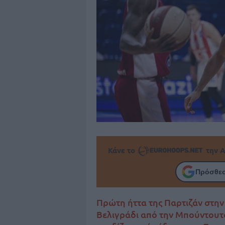
Κάνε το
την Α
Πρόσθεσ
Πρώτη ήττα της Παρτιζάν στην
Βελιγράδι από την Μπούντουτσ