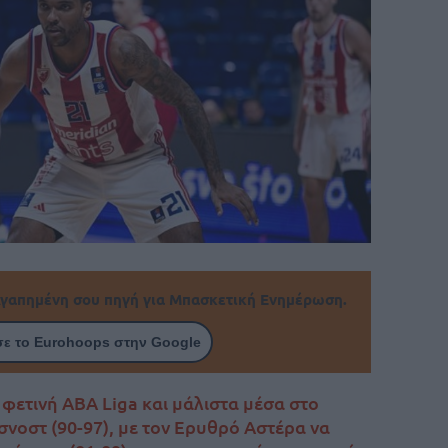
γαπημένη σου πηγή για Μπασκετική Ενημέρωση.
ε το Eurohoops στην Google
 φετινή ABA Liga και μάλιστα μέσα στο
νοστ (90-97), με τον Ερυθρό Αστέρα να