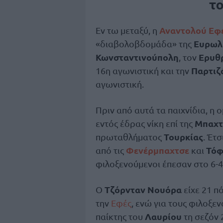
τ
Αναντολού Εφ
Εν τω μεταξύ, η
Ευρωλ
«διαβολοβδομάδα» της
Κωνσταντινούπολη
Ερυθ
, τον
Παρτιζ
16η αγωνιστική και την
αγωνιστική.
Πριν από αυτά τα παιχνίδια, η
Μπαχτ
εντός έδρας νίκη επί της
Τουρκίας
πρωταθλήματος
. Έτσ
Φενέρμπαχτσε
Τόφ
από τις
και
φιλοξενούμενοι έπεσαν στο 6-4
Τζόρνταν Νουόρα
Ο
είχε 21 πό
την
Εφές
, ενώ για τους φιλοξε
Λαυρίου
παίκτης του
τη σεζόν 