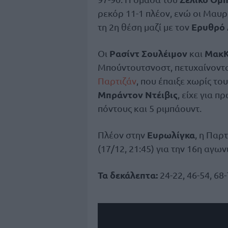
ρεκόρ 11-1 πλέον, ενώ οι Μαυρ
Ερυθρό
τη 2η θέση μαζί με τον
Ρασίντ Σουλέιμον
ΜακΚ
Οι
και
Μπούντουτσνοστ, πετυχαίνοντα
Παρτιζάν
, που έπαιξε χωρίς το
Μπράντον Ντέιβις
, είχε για 
πόντους και 5 ριμπάουντ.
Ευρωλίγκα
Πλέον στην
, η Παρ
(17/12, 21:45) για την 16η αγων
Τα δεκάλεπτα:
24-22, 46-54, 68-