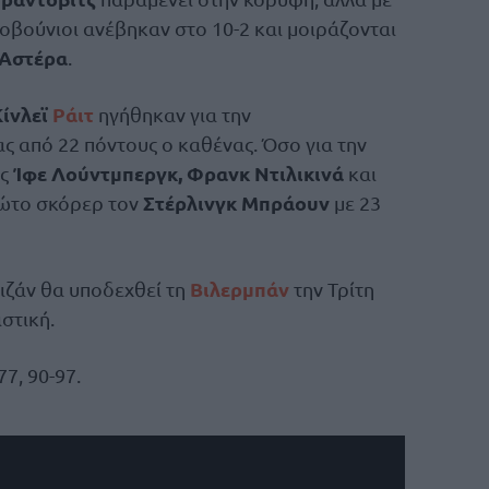
οβούνιοι ανέβηκαν στο 10-2 και μοιράζονται
 Αστέρα
.
ίνλεϊ
Ράιτ
ηγήθηκαν για την
ς από 22 πόντους ο καθένας. Όσο για την
Ίφε Λούντμπεργκ, Φρανκ Ντιλικινά
υς
και
Στέρλινγκ Μπράουν
πρώτο σκόρερ τον
με 23
Βιλερμπάν
τιζάν θα υποδεχθεί τη
την Τρίτη
ιστική.
77, 90-97.