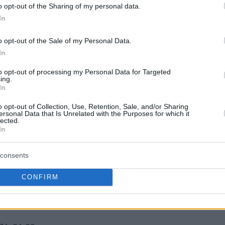
o opt-out of the Sharing of my personal data.
Μαυροβούνιους να πέφτουν στο 4-8 από την
In
o opt-out of the Sale of my Personal Data.
Γιάννη
ποτέλεσμα για την ομάδα του
In
Τζόελ Μπολομπόι
ιστροφή του
σε αγωνιστική
to opt-out of processing my Personal Data for Targeted
ιση μήνα, ενώ είχε 4 πόντους σε 10 λεπτά
ing.
In
Γιάγκο Ντος
ων «ερυθρόλευκων» ήταν ο
o opt-out of Collection, Use, Retention, Sale, and/or Sharing
ersonal Data that Is Unrelated with the Purposes for which it
lected.
In
Ολυμπιακού
Αϊζέια Κάνααν
ν παίκτης του
,
,
Φιλίπ Πετρούσεφ
 ενώ ο
δεν… φόρτσαρε,
consents
 και 3 ασίστ σε 17 λεπτά. Από την πλευρά του,
αϊκού
Νεμάνια Νέντοβιτς
,
, είχε 8 πόντους, 4
CONFIRM
Λούκα
υς γηπεδούχους, πρώτος σκόρερ ήταν ο