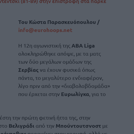
υντέντσκι (81-89) στην επιστροφή στα παρκέ
Του Κώστα Παρασκευόπουλου /
info@
eurohoops.
net
ABA Liga
Η 12η αγωνιστική της
ολοκληρώθηκε απόψε, με τα ματς
των δύο μεγάλων ομάδων της
Σερβίας
να έχουν φυσικά όπως
πάντα, το μεγαλύτερο ενδιαφέρον,
λίγο πριν από την «διαβολοβδομάδα»
Ευρωλίγκα
που έρχεται στην
, για το
έστη την πρώτη φετινή ήττα της, στην
Βελιγράδι
Μπούντουτσνοστ
 στο
από την
με
ράντοβιτς
παραμένει στην κορυφή, αλλά με