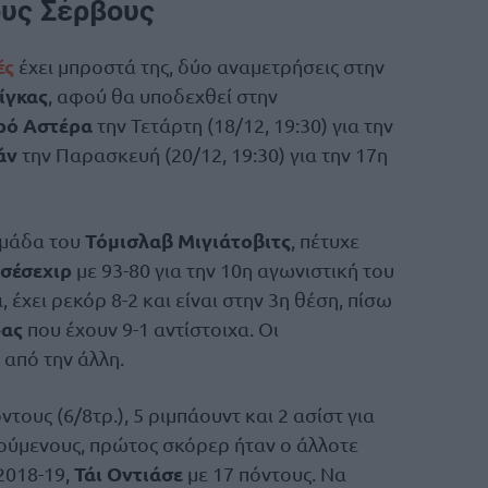
ους Σέρβους
ές
έχει μπροστά της, δύο αναμετρήσεις στην
ίγκας
, αφού θα υποδεχθεί στην
ρό Αστέρα
την Τετάρτη (18/12, 19:30) για την
άν
την Παρασκευή (20/12, 19:30) για την 17η
Τόμισλαβ Μιγιάτοβιτς
 ομάδα του
, πέτυχε
σέσεχιρ
με 93-80 για την 10η αγωνιστική του
ι, έχει ρεκόρ 8-2 και είναι στην 3η θέση, πίσω
ας
που έχουν 9-1 αντίστοιχα. Οι
 από την άλλη.
ντους (6/8τρ.), 5 ριμπάουντ και 2 ασίστ για
νούμενους, πρώτος σκόρερ ήταν ο άλλοτε
Τάι Οντιάσε
2018-19,
με 17 πόντους. Να