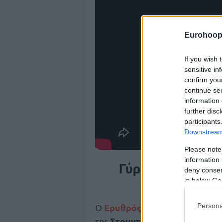
Eurohoop
If you wish 
sensitive in
confirm you
continue se
information 
further disc
participants
Downstream 
Please note
information 
Γύρισε ο Μπολομ
deny consent
in below Go
Ερυθρός Αστέρας
Persona
Ο
επιβεβαίω
Στουντέντσκι
Π
της
μέσα στην