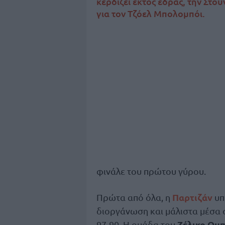
κερδίζει εκτός έδρας, την Στο
για τον Τζόελ Μπολομπόι.
φινάλε του πρώτου γύρου.
Παρτιζάν
Πρώτα από όλα, η
υπ
διοργάνωση και μάλιστα μέσα
Ζέλικο Ομπ
97-90. Η ομάδα του