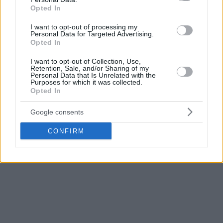
ένας από τους πέντε διψήφιους από πλευράς
Παρτιζάν
με
Opted In
πρώτο όλων τον
Ντουέιν
Ουάσινγκτον
(21π. με 8/15
σουτ, 3ασ., 2κλ, σε 23′). Ο
Ίφε Λούντμπεργκ
(17π. με 6/12
I want to opt-out of processing my
Personal Data for Targeted Advertising.
σουτ, 4ρ., 4ασ. σε 23′), ο
Αλεξέι Ποκουσέφσκι
(11π. με 4/7
Opted In
σουτ, 8ρ., 5ασ., 3κοψ. σε 20′) κι ο
Αϊζέια Μάικ
(10π. με 4/5
I want to opt-out of Collection, Use,
σουτ, 4ρ., 2κλ. σε 17′) ήταν οι υπόλοιποι.
Retention, Sale, and/or Sharing of my
Personal Data that Is Unrelated with the
Purposes for which it was collected.
Το “παρών” στο γήπεδο έδωσε κι ο αξεπέραστος
Ζάρκο
Opted In
Πάσπαλι
.
Google consents
Το Game 2 θα διεξαχθεί στις 16/5 (22:00) στo Dudova Suma
CONFIRM
Hall.
Τα δεκάλεπτα
: 23-27, 53-44, 76-62, 100-75