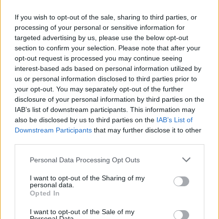
If you wish to opt-out of the sale, sharing to third parties, or
processing of your personal or sensitive information for
targeted advertising by us, please use the below opt-out
section to confirm your selection. Please note that after your
opt-out request is processed you may continue seeing
interest-based ads based on personal information utilized by
Του Γιάννη Ράμμα/
irammas@eurohoops.net
us or personal information disclosed to third parties prior to
your opt-out. You may separately opt-out of the further
disclosure of your personal information by third parties on the
Ο
Κάρλικ Τζόουνς
, ο
Στέρλινγκ Μπράουν
κι ο
Ιζαάκ
IAB’s list of downstream participants. This information may
Μπόνγκα
έγιναν
viral τις τελευταίες ημέρες για όλους τους
also be disclosed by us to third parties on the
IAB’s List of
λάθους λόγου
ς, αυτό, όμως, δεν επηρεάζει την παρουσία
Downstream Participants
that may further disclose it to other
τους στην
Παρτιζάν
.
Έχοντας απολογηθεί
, πάτησαν κι οι
third parties.
τρεις στο παρκέ της Beogradska Arena και τη βοήθησαν να
Please note that this website/app uses one or more Google
Personal Data Processing Opt Outs
πάρει προβάδισμα επί της επίσης σερβικής Σουμπότιτσα
services and may gather and store information including but
(100-75 & 1-0)
στη best-of-three σειρά για την
not limited to your visit or usage behaviour. You may click to
I want to opt-out of the Sharing of my
προημιτελική φάση της ABA Liga.
personal data.
grant or deny consent to Google and its third-party tags to
Opted In
use your data for below specified purposes in below Google
Ο
Κάρλικ Τζόουνς
(13π. με 5/8 σουτ, 3ασ. σε 18′) ήταν κι
consent section.
I want to opt-out of the Sale of my
Personal Data.