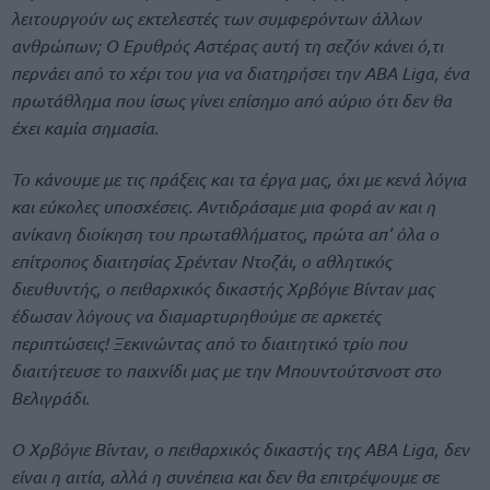
λειτουργούν ως εκτελεστές των συμφερόντων άλλων
ανθρώπων; Ο Ερυθρός Αστέρας αυτή τη σεζόν κάνει ό,τι
περνάει από το χέρι του για να διατηρήσει την ABA Liga, ένα
πρωτάθλημα που ίσως γίνει επίσημο από αύριο ότι δεν θα
έχει καμία σημασία.
Το κάνουμε με τις πράξεις και τα έργα μας, όχι με κενά λόγια
και εύκολες υποσχέσεις. Aντιδράσαμε μια φορά αν και η
ανίκανη διοίκηση του πρωταθλήματος, πρώτα απ’ όλα ο
επίτροπος διαιτησίας Σρένταν Ντοζάι, ο αθλητικός
διευθυντής, ο πειθαρχικός δικαστής Χρβόγιε Βίνταν μας
έδωσαν λόγους να διαμαρτυρηθούμε σε αρκετές
περιπτώσεις! Ξεκινώντας από το διαιτητικό τρίο που
διαιτήτευσε το παιχνίδι μας με την Μπουντούτσνοστ στο
Βελιγράδι.
Ο Χρβόγιε Βίνταν, ο πειθαρχικός δικαστής της ABA Liga, δεν
είναι η αιτία, αλλά η συνέπεια και δεν θα επιτρέψουμε σε