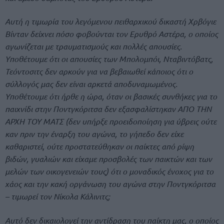
Αυτή η τιμωρία του λεγόμενου πειθαρχικού δικαστή Χρβόγιε
Βίνταν δείχνει πόσο φοβούνται τον Ερυθρό Αστέρα, ο οποίος
αγωνίζεται με τραυματισμούς και πολλές απουσίες.
Υποθέτουμε ότι οι απουσίες των Μπολομπόι, Νταβιντόβατς,
Τεόντοσιτς δεν αρκούν για να βεβαιωθεί κάποιος ότι ο
σύλλογός μας δεν είναι αρκετά αποδυναμωμένος.
Υποθέτουμε ότι ήρθε η ώρα, όταν οι βασικές συνθήκες για το
παιχνίδι στην Ποντγκόριτσα δεν εξασφαλίστηκαν ΑΠΟ ΤΗΝ
ΑΡΧΗ ΤΟΥ ΜΑΤΣ (δεν υπήρξε προειδοποίηση για ύβρεις ούτε
καν πριν την έναρξη του αγώνα, το γήπεδο δεν είχε
καθαριστεί, ούτε προστατεύθηκαν οι παίκτες από ρίψη
βιδών, γυαλιών και είχαμε προσβολές των παικτών και των
μελών των οικογενειών τους) ότι ο μοναδικός ένοχος για το
χάος και την κακή οργάνωση του αγώνα στην Ποντγκόριτσα
– τιμωρεί τον Νίκολα Κάλινιτς;
Αυτό δεν δικαιολογεί την αντίδραση του παίκτη μας, ο οποίος