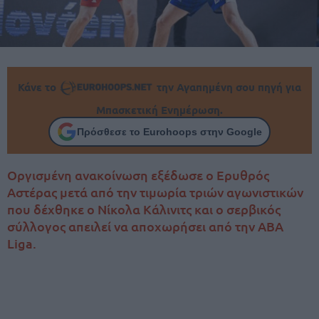
Κάνε το
την Αγαπημένη σου πηγή για
Μπασκετική Ενημέρωση.
Πρόσθεσε το Eurohoops στην Google
Οργισμένη ανακοίνωση εξέδωσε ο Ερυθρός
Αστέρας μετά από την τιμωρία τριών αγωνιστικών
που δέχθηκε ο Νίκολα Κάλινιτς και ο σερβικός
σύλλογος απειλεί να αποχωρήσει από την ABA
Liga.