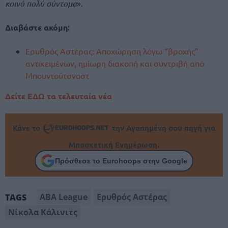
κοινό πολύ σύντομα
».
Διαβάστε ακόμη:
Ερυθρός Αστέρας: Αποχώρηση λόγω “βροχής”
αντικειμένων, ημίωρη διακοπή και συντριβή από
Μπουντούτσνοστ
Δείτε ΕΔΩ τα τελευταία νέα
Κάνε το
την Αγαπημένη σου πηγή για
Μπασκετική Ενημέρωση.
Πρόσθεσε το Eurohoops στην Google
ABA League
Ερυθρός Αστέρας
TAGS
Νίκολα Κάλινιτς