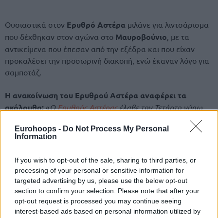
Ουσιαστικά στον
Ερυθρό Αστέρα
μιλάνε για λιντσάρισμα
που δέχθηκαν στον αγώνα στο
Μαυροβούνιο
, με τα
αντικείμενα που έπεσαν από την εξέδρα και που είχαν
προκαλέσει την προσωρινή διακοπή, ενώ έκαναν λόγο για
σαμποτάζ.
Η ανακοίνωση του Ερυθρού Αστέρα αναφέρει τα
ακόλουθα:
«
Ο
Ερυθρός Αστέρας
έλαβε την Τετάρτη γύρω
στις 2 το μεσημέρι την απόφαση-σκάνδαλο του πειθαρχικού
Eurohoops -
Do Not Process My Personal
δικαστή της ABA Liga, Χρβόγιε Βίνταν, σύμφωνα με την
Information
οποία ο παίκτης μας, Νίκολα Κάλινιτς, τιμωρήθηκε με τρεις
αγωνιστικές επειδή επέστρεψε ένα αντικείμενο που
If you wish to opt-out of the sale, sharing to third parties, or
χρησιμοποιήθηκε για να στοχεύσει τα μέλη της ομάδας και
processing of your personal or sensitive information for
την αποστολή του Ερυθρού Αστέρα από τις κερκίδες κατά τη
targeted advertising by us, please use the below opt-out
section to confirm your selection. Please note that after your
διάρκεια του ημιτελικού στην Ποντγκόριτσα.
opt-out request is processed you may continue seeing
interest-based ads based on personal information utilized by