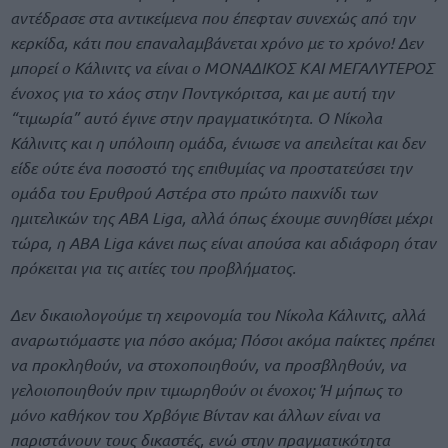
αντέδρασε στα αντικείμενα που έπεφταν συνεχώς από την
κερκίδα, κάτι που επαναλαμβάνεται χρόνο με το χρόνο! Δεν
μπορεί ο Κάλινιτς να είναι ο ΜΟΝΑΔΙΚΟΣ ΚΑΙ ΜΕΓΑΛΥΤΕΡΟΣ
ένοχος για το χάος στην Ποντγκόριτσα, και με αυτή την
“τιμωρία” αυτό έγινε στην πραγματικότητα. Ο Νίκολα
Κάλινιτς και η υπόλοιπη ομάδα, ένιωσε να απειλείται και δεν
είδε ούτε ένα ποσοστό της επιθυμίας να προστατεύσει την
ομάδα του Ερυθρού Αστέρα στο πρώτο παιχνίδι των
ημιτελικών της ABA Liga, αλλά όπως έχουμε συνηθίσει μέχρι
τώρα, η ABA Liga κάνει πως είναι απούσα και αδιάφορη όταν
πρόκειται για τις αιτίες του προβλήματος.
Δεν δικαιολογούμε τη χειρονομία του Νίκολα Κάλινιτς, αλλά
αναρωτιόμαστε για πόσο ακόμα; Πόσοι ακόμα παίκτες πρέπει
να προκληθούν, να στοχοποιηθούν, να προσβληθούν, να
γελοιοποιηθούν πριν τιμωρηθούν οι ένοχοι; Ή μήπως το
μόνο καθήκον του Χρβόγιε Βίνταν και άλλων είναι να
παριστάνουν τους δικαστές, ενώ στην πραγματικότητα