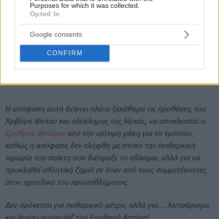
Purposes for which it was collected.
Opted In
Google consents
CONFIRM
Η απόφαση αυτή δείχνει πλέον ξεκάθαρα τις προθέσεις του
Χρβόγιε Βίνταν και ολόκληρης της λίγκας, να αποκλειστεί ο
Ερυθρός Αστέρας
από την ισότιμη μάχη για το τρόπαιο,
καθώς η απόφαση δεν ελήφθη με στόχο την πειθαρχική
τιμωρία του παίκτη που διέπραξε το αδίκημα, αλλά για να
προκληθεί αθλητική ζημιά σε έναν από τους συμμετέχοντες
στον ημιτελικό του πρωταθλήματος.
Δεν πρόκειται για πειθαρχικό μέτρo, αλλά για… λιντσάρισμα
και άμεσο σαμποτάζ του Ερυθρού Αστέρα!