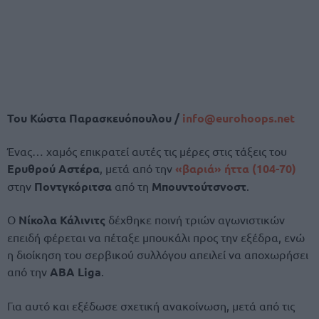
Του Κώστα Παρασκευόπουλου /
info@
eurohoops.
net
Ένας… χαμός επικρατεί αυτές τις μέρες στις τάξεις του
Ερυθρού Αστέρα
, μετά από την
«βαριά» ήττα (104-70)
στην
Ποντγκόριτσα
από τη
Μπουντούτσνοστ
.
Ο
Νίκολα Κάλινιτς
δέχθηκε ποινή τριών αγωνιστικών
επειδή φέρεται να πέταξε μπουκάλι προς την εξέδρα, ενώ
η διοίκηση του σερβικού συλλόγου απειλεί να αποχωρήσει
από την
ABA Liga
.
Για αυτό και εξέδωσε σχετική ανακοίνωση, μετά από τις