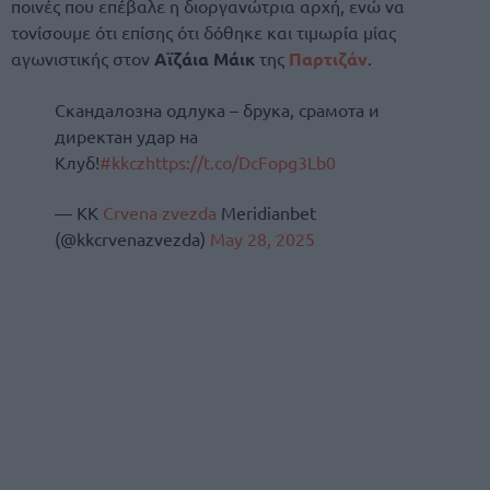
ποινές που επέβαλε η διοργανώτρια αρχή, ενώ να
τονίσουμε ότι επίσης ότι δόθηκε και τιμωρία μίας
αγωνιστικής στον
Αϊζάια Μάικ
της
Παρτιζάν
.
Скандалозна одлука – брука, срамота и
директан удар на
Клуб!
#kkcz
https://t.co/DcFopg3Lb0
— KK
Crvena zvezda
Meridianbet
(@kkcrvenazvezda)
May 28, 2025