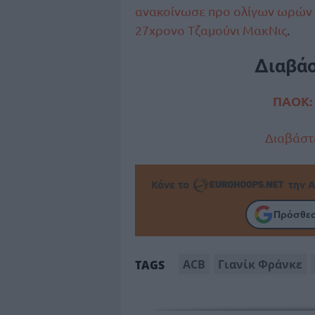
ανακοίνωσε προ ολίγων ωρών το
27χρονο Τζαμούνι ΜακΝις
.
Διαβά
ΠΑΟΚ: 
Διαβάστε
Κάνε το
την Α
Πρόσθεσ
ACB
Γιανίκ Φράνκε
TAGS