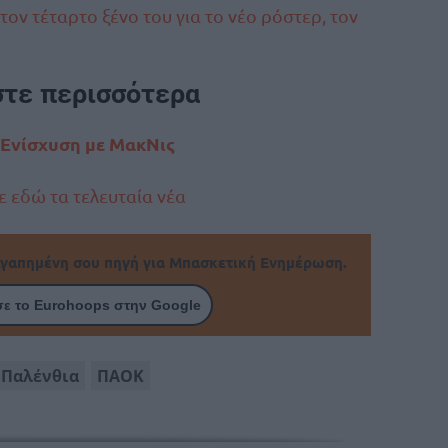
ν τέταρτο ξένο του για το νέο ρόστερ, τον
στε περισσότερα
Ενίσχυση με ΜακΝις
 εδώ τα τελευταία νέα
γαπημένη σου πηγή για Μπασκετική Ενημέρωση.
ε το Eurohoops στην Google
Παλένθια
ΠΑΟΚ