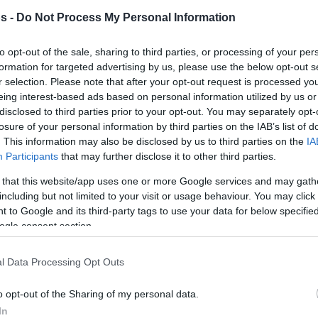
s -
Do Not Process My Personal Information
Του Νίκου Μαστρογιαννόπουλου/
info@eurohoops.net
to opt-out of the sale, sharing to third parties, or processing of your per
formation for targeted advertising by us, please use the below opt-out s
r selection. Please note that after your opt-out request is processed y
Ο Γιανίκ Φράνκε έκανε το επόμενο
eing interest-based ads based on personal information utilized by us or
βήμα στην καριέρα του.
disclosed to third parties prior to your opt-out. You may separately opt-
losure of your personal information by third parties on the IAB’s list of
Ο πρώην παίκτης του
ΠΑΟΚ
δεν θα
. This information may also be disclosed by us to third parties on the
IA
Participants
that may further disclose it to other third parties.
συνεχίσει ν’ αγωνίζεται στη χώρα μας,
αφού μετά τον
ΠΑΟΚ
, βρήκε τη νέα
 that this website/app uses one or more Google services and may gath
του μπασκετική στέγη, με τη
including but not limited to your visit or usage behaviour. You may click 
 to Google and its third-party tags to use your data for below specifi
νεοφώτιστη Παλένθια να τον αποκτά
ogle consent section.
l Data Processing Opt Outs
ντ επιστρέφει στο ισπανικό πρωτάθλημα μετά
α τη σεζόν 2021-22, προκειμένου να
o opt-out of the Sharing of my personal data.
όπο του τη νέα ομάδα στην ACB.
In