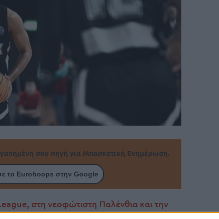
γαπημένη σου πηγή για Μπασκετική Ενημέρωση.
ε το Eurohoops στην Google
League, στη νεοφώτιστη Παλένθια και την
φει στο ισπανικό πρωτάθλημα.