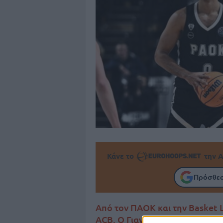
Κάνε το
την Α
Πρόσθεσ
Από τον ΠΑΟΚ και την Basket 
ACB. Ο Γιανίκ Φράνκε επιστρέ