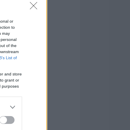
sonal or
ection to
ou may
 personal
out of the
 downstream
B’s List of
er and store
to grant or
ed purposes