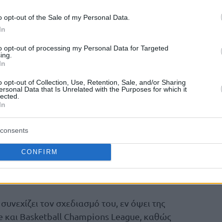
o opt-out of the Sale of my Personal Data.
ερασμένη σεζόν σε Basket league και BCL με
In
15.7 πόντους, 4.8 ριμπάουντ και 2.5 ασίστ σε
to opt-out of processing my Personal Data for Targeted
ing.
In
na!
o opt-out of Collection, Use, Retention, Sale, and/or Sharing
ersonal Data that Is Unrelated with the Purposes for which it
lected.
s
… ¡Palencia da la bienvenida al
In
nke!
😃
consents
ZunderPalencia
deNh
CONFIRM
erPalencia)
July 27, 2023
υνεχίζει τον σχεδιασμό του, εν όψει της
e και Basketball Champions League, καθώς