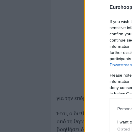
Eurohoop
If you wish 
sensitive in
confirm you
continue se
information 
further disc
participants
Downstream 
Please note
information 
deny consent
in below Go
για την επόμενη σεζόν.
Persona
Έτσι, ο διεθνής Ολλανδός γκαρ
από τη θητεία του στην Ανδόρρ
I want t
βοηθήσει όσο μπορεί με τον τρ
Opted 