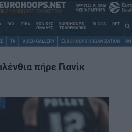
ΕΘΝΙΚΕΣ
EUROHOOPS
A
BCL
FIBA
BLOGS
BET
ΟΜΑΔΕΣ
TRADEMARKS
ΕΣ
TV
VIDEO GALLERY
EUROHOOPS ORGANIZATION
AN
λένθια πήρε Γιανίκ