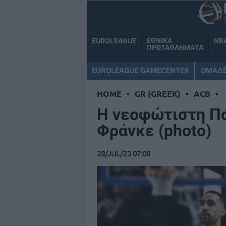
ΕΘΝΙΚΑ
EUROLEAGUE
NB
ΠΡΩΤΑΘΛΗΜΑΤΑ
EUROLEAGUE GAMECENTER
ΟΜΑΔ
HOME
•
GR (GREEK)
•
ACB
•
Η νεοφώτιστη Πα
Φράνκε (photo)
28/JUL/23 07:08