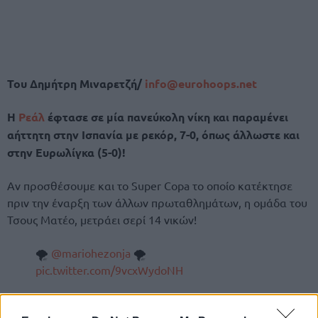
Του Δημήτρη Μιναρετζή/
info@eurohoops.net
H
Ρεάλ
έφτασε σε μία πανεύκολη νίκη και παραμένει
αήττητη στην Ισπανία με ρεκόρ, 7-0, όπως άλλωστε και
στην Ευρωλίγκα (5-0)!
Αν προσθέσουμε και το Super Copa το οποίο κατέκτησε
πριν την έναρξη των άλλων πρωταθλημάτων, η ομάδα του
Τσους Ματέο, μετράει σερί 14 νικών!
🌪
@mariohezonja
🌪
pic.twitter.com/9vcxWydoNH
—
Real Madrid
Basket (@RMBaloncesto)