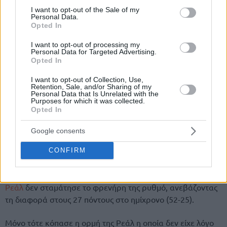
consent section.
I want to opt-out of the Sale of my
Personal Data.
Opted In
I want to opt-out of processing my
Personal Data for Targeted Advertising.
Opted In
I want to opt-out of Collection, Use,
Retention, Sale, and/or Sharing of my
Personal Data that Is Unrelated with the
Purposes for which it was collected.
Opted In
Google consents
Το ματς δεν αντέχει σε κριτική καθώς η διαφορά
δυναμικότητας ανάμεσα στις δύο ομάδες ήταν τεράστια.
CONFIRM
Το ματς ξεκίνησε με ένα 30-11 στην πρώτη περίοδο, αλλά η
Ρεάλ
δεν σταμάτησε το φρενήρη της ρυθμό, ανεβάζοντας
τη διαφορά στους 27 πόντους στο ημίχρονο (52-25).
Μόνο τότε κόπασε η ορμή της Ρεάλ η οποία δεν είχε λόγο