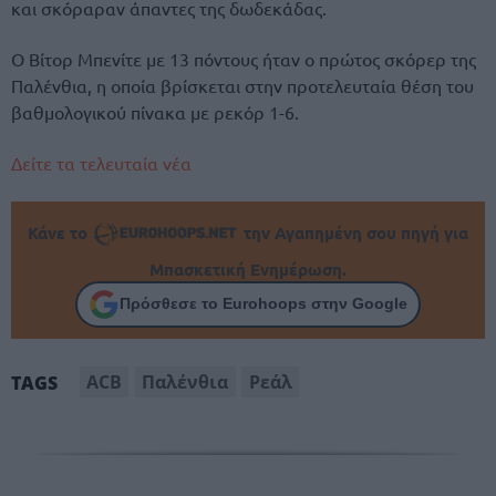
και σκόραραν άπαντες της δωδεκάδας.
Ο Βίτορ Μπενίτε με 13 πόντους ήταν ο πρώτος σκόρερ της
Παλένθια, η οποία βρίσκεται στην προτελευταία θέση του
βαθμολογικού πίνακα με ρεκόρ 1-6.
Δείτε τα τελευταία νέα
Κάνε το
την Αγαπημένη σου πηγή για
Μπασκετική Ενημέρωση.
Πρόσθεσε το Eurohoops στην Google
ACB
Παλένθια
Ρεάλ
TAGS