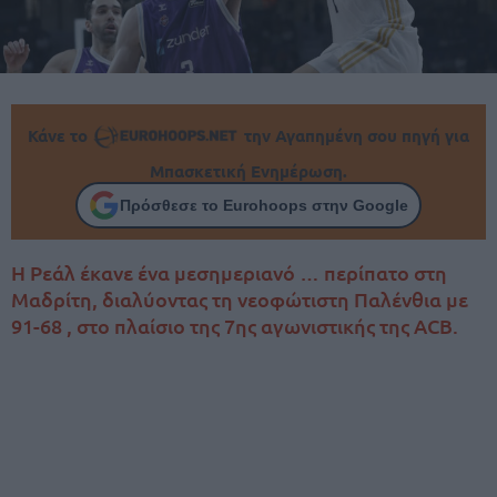
Κάνε το
την Αγαπημένη σου πηγή για
Μπασκετική Ενημέρωση.
Πρόσθεσε το Eurohoops στην Google
Η Ρεάλ έκανε ένα μεσημεριανό … περίπατο στη
Μαδρίτη, διαλύοντας τη νεοφώτιστη Παλένθια με
91-68 , στο πλαίσιο της 7ης αγωνιστικής της ACB.