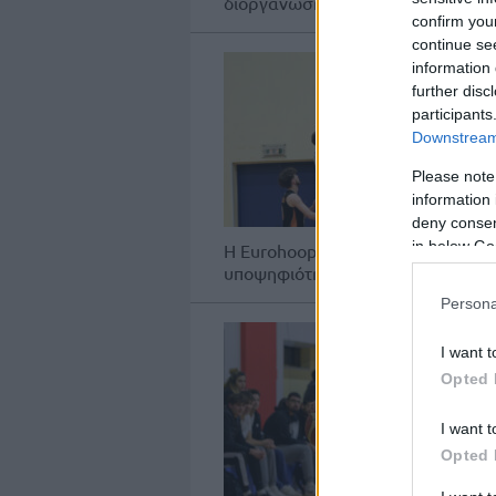
διοργάνωσης.
confirm you
continue se
information 
further disc
participants
Downstream 
Please note
information 
deny consent
in below Go
Η Eurohoops Academy επικράτησε
υποψηφιότητα για την επόμενη φ
Persona
I want t
Opted 
I want t
Opted 