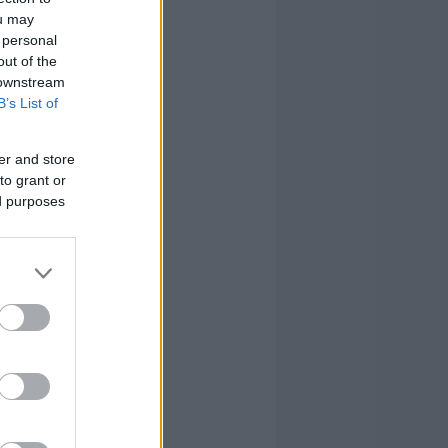
ou may
 personal
out of the
 downstream
B’s List of
er and store
to grant or
ed purposes