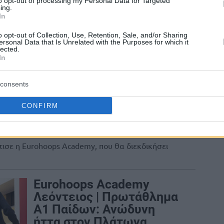
to opt-out of processing my Personal Data for Targeted
12/MAR/26 13:05
ing.
In
ηττήθηκε από τον Παναθηναϊκό και ολοκλήρωσε
o opt-out of Collection, Use, Retention, Sale, and/or Sharing
ersonal Data that Is Unrelated with the Purposes for which it
lected.
In
Eurohoops Academy
Λεόντειος | Πρωτάθλημα
consents
Α2 Εφήβων: Εμφατικό
φινάλε στη Νέα Μάκρη,
CONFIRM
πανέτοιμη για τη Β’ Φάση
05/MAR/26 13:34
ισε η Eurohoops Academy, που θα διεκδικήσει
Eurohoops Academy
Λεόντειος | Πρωτάθλημα
Α1 Παίδων: Ανώδυνη
ήττα στον Πλάτωνα