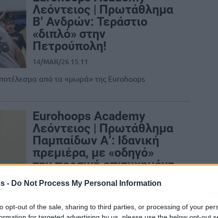
Λεόντειος | Πρωτάθλημα
Β’ Ανδρών: Τεράστιο
«διπλό» στην
Πετρούπολη!
14/MAR/26 15:11
ποτέλεσμα από τα «μωρά» της Eurohoops
Eurohoops Academy
Λεόντειος | Πρωτάθλημα
Παμπαίδων Α’: Ιδανική
πρεμιέρα, με «οδηγό»
την περσινή επιτυχημένη
παρουσία!
s -
Do Not Process My Personal Information
12/MAR/26 17:15
to opt-out of the sale, sharing to third parties, or processing of your per
έτυχε η Eurohoops Academy στο ξεκίνημα της
formation for targeted advertising by us, please use the below opt-out s