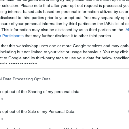
r selection. Please note that after your opt-out request is processed y
eing interest-based ads based on personal information utilized by us or
Eurohoops Academy
disclosed to third parties prior to your opt-out. You may separately opt-
Λεόντειος | Πρωτάθλημα
losure of your personal information by third parties on the IAB’s list of
. This information may also be disclosed by us to third parties on the
IA
Α2 Εφήβων: Έκανε το
Participants
that may further disclose it to other third parties.
πρώτο βήμα για το Final
Four!
 that this website/app uses one or more Google services and may gath
including but not limited to your visit or usage behaviour. You may click 
12/MAR/26 17:00
 to Google and its third-party tags to use your data for below specifi
ogle consent section.
 του ΚΑΟ Μελισσίων και θέτει σοβαρή
άση.
l Data Processing Opt Outs
Eurohoops Academy
o opt-out of the Sharing of my personal data.
Λεόντειος | Πρωτάθλημα
In
Α1 Παίδων: Πέμπτη θέση
στην πρώτη μας σεζόν
o opt-out of the Sale of my Personal Data.
στην κορυφαία
In
κατηγορία!