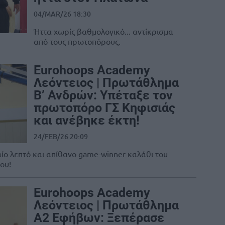
04/MAR/26 18:30
Ήττα χωρίς βαθμολογικό... αντίκρισμα
από τους πρωτοπόρους.
Eurohoops Academy
Λεόντειος | Πρωτάθλημα
Β’ Ανδρών: Υπέταξε τον
πρωτοπόρο ΓΣ Κηφισιάς
και ανέβηκε έκτη!
24/FEB/26 20:09
αίο λεπτό και απίθανο game-winner καλάθι του
ου!
Eurohoops Academy
Λεόντειος | Πρωτάθλημα
Α2 Εφήβων: Ξεπέρασε