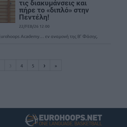
τις διακυμάνσεις και
πήρε το «διπλό» στην
Πεντέλη!
22/FEB/26 12:00
η Eurohoops Academy… εν αναμονή της Β’ Φάσης.
›
2
3
4
5
»