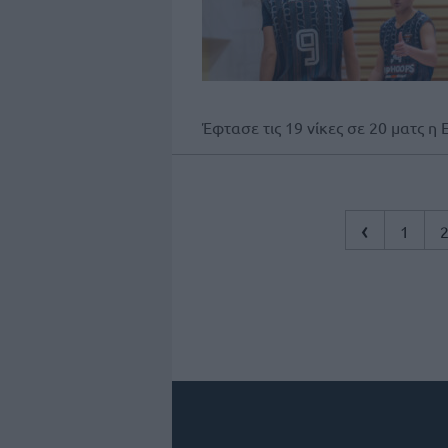
Έφτασε τις 19 νίκες σε 20 ματς 
‹
1