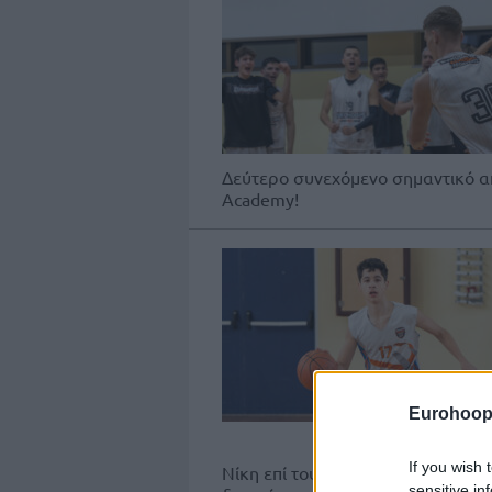
Δεύτερο συνεχόμενο σημαντικό α
Academy!
Eurohoop
If you wish 
Νίκη επί του ΕΣΚΔ Νέας Ιωνίας π
sensitive in