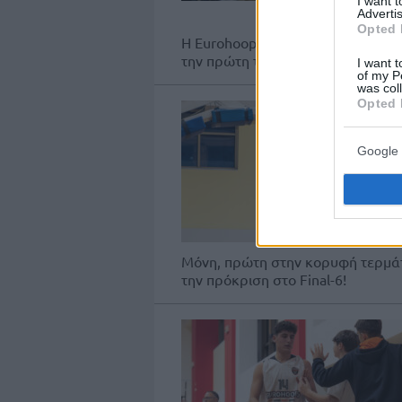
I want 
Advertis
Opted 
H Eurohoops Academy Λεόντειος 
την πρώτη της σεζόν στην Α1.
I want t
of my P
was col
Opted 
Google 
Μόνη, πρώτη στην κορυφή τερμάτ
την πρόκριση στο Final-6!