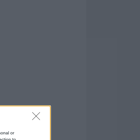
sonal or
ection to