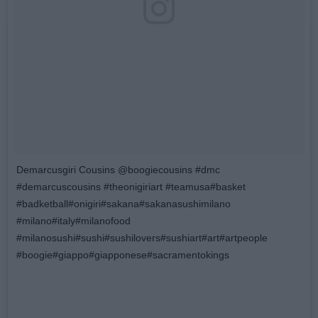
Demarcusgiri Cousins @boogiecousins #dmc
#demarcuscousins #theonigiriart #teamusa#basket
#badketball#onigiri#sakana#sakanasushimilano
#milano#italy#milanofood
#milanosushi#sushi#sushilovers#sushiart#art#artpeople
#boogie#giappo#giapponese#sacramentokings