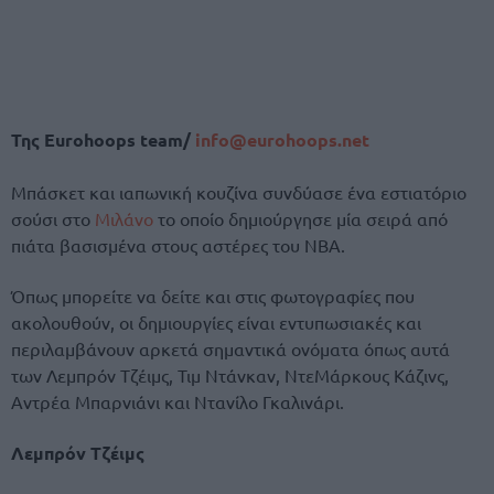
Της Eurohoops team/
info@eurohoops.net
Μπάσκετ και ιαπωνική κουζίνα συνδύασε ένα εστιατόριο
σούσι στο
Μιλάνο
το οποίο δημιούργησε μία σειρά από
πιάτα βασισμένα στους αστέρες του ΝΒΑ.
Όπως μπορείτε να δείτε και στις φωτογραφίες που
ακολουθούν, οι δημιουργίες είναι εντυπωσιακές και
περιλαμβάνουν αρκετά σημαντικά ονόματα όπως αυτά
των Λεμπρόν Τζέιμς, Τιμ Ντάνκαν, ΝτεΜάρκους Κάζινς,
Αντρέα Μπαρνιάνι και Ντανίλο Γκαλινάρι.
Λεμπρόν Τζέιμς