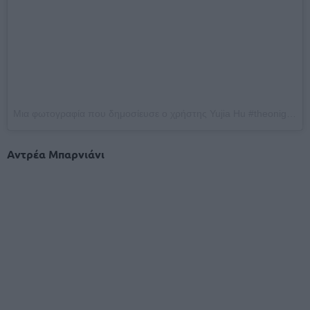
Μια φωτογραφία που δημοσίευσε ο χρήστης Yujia Hu #theonigiriart (@sakanasushimilano) στις
Αντρέα Μπαρνιάνι