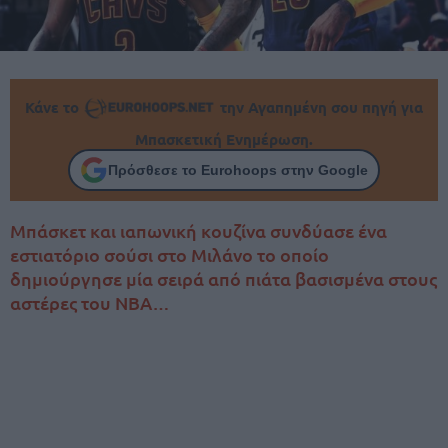
Κάνε το
την Αγαπημένη σου πηγή για
Μπασκετική Ενημέρωση.
Πρόσθεσε το Eurohoops στην Google
Μπάσκετ και ιαπωνική κουζίνα συνδύασε ένα
εστιατόριο σούσι στο Μιλάνο το οποίο
δημιούργησε μία σειρά από πιάτα βασισμένα στους
αστέρες του ΝΒΑ…