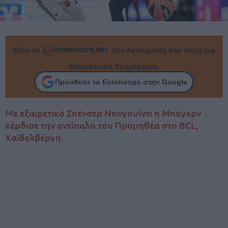
Κάνε το
την Αγαπημένη σου πηγή για
Μπασκετική Ενημέρωση.
Πρόσθεσε το Eurohoops στην Google
Με εξαιρετικό Σπένσερ Ντινγουίντι η Μπάγερν
κέρδισε την αντίπαλο του Προμηθέα στο BCL,
Χαϊδελβέργη.