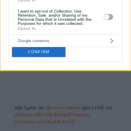
I want to opt-out of Collection, Use,
Retention, Sale, and/or Sharing of my
Personal Data that Is Unrelated with the
Purposes for which it was collected.
Opted In
Google consents
CONFIRM
Alle Spiele der
@easyCreditBBL
gibt’s LIVE bei
@dynsport
#FCBB
#WeBallTogether
pic.twitter.com/Rw80L4FJuN