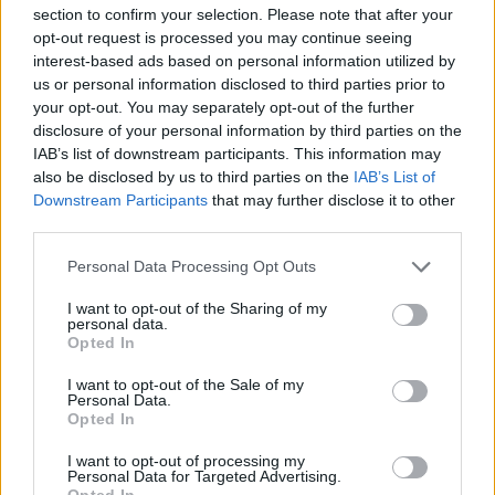
section to confirm your selection. Please note that after your
Wir haben einen Lauf!
opt-out request is processed you may continue seeing
interest-based ads based on personal information utilized by
FC Bayern München Basketball with a 10-0 Run
us or personal information disclosed to third parties prior to
vs. MLP Academics Heidelberg, 11/03/2025
your opt-out. You may separately opt-out of the further
disclosure of your personal information by third parties on the
IAB’s list of downstream participants. This information may
also be disclosed by us to third parties on the
IAB’s List of
Downstream Participants
that may further disclose it to other
third parties.
Please note that this website/app uses one or more Google
Personal Data Processing Opt Outs
services and may gather and store information including but
not limited to your visit or usage behaviour. You may click to
I want to opt-out of the Sharing of my
personal data.
grant or deny consent to Google and its third-party tags to
Opted In
use your data for below specified purposes in below Google
consent section.
I want to opt-out of the Sale of my
Personal Data.
Opted In
I want to opt-out of processing my
Personal Data for Targeted Advertising.
Opted In