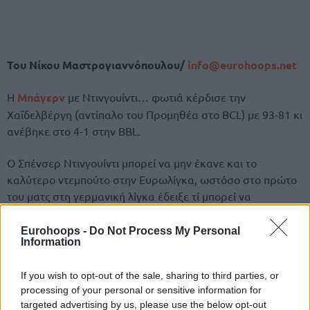
Του Νίκου Μαστρογιαννόπουλου/
info@eurohoops.net
Η
Μπάγερν
με Ντινγουίντι… φωτιά κέρδισε την
Χαϊδελβέργη (αντίπαλο του Προμηθέα στο BCL) με 93-81 κι
ανέβηκε στο 4-1 στην BBL.
Ο Σπένσερ Ντινγουίντι μπορεί να μην έκανε και το
καλύτερο ντεμπούτο στην Ευρωλίγκα, ωστόσο στο πρώτο
του ματς στη γερμανική λίγκα έδειξε τί μπορεί να
προσφέρει στην ομάδα του Χέρμπερτ.
Eurohoops -
Do Not Process My Personal
Information
Ο Αμερικανός NBAer έκανε εξαιρετικό παιχνίδι, αφού
σταμάτησε στους 18 πόντους, ενώ μοίρασε και 3 ασίστ (σε
If you wish to opt-out of the sale, sharing to third parties, or
23′ συμμετοχής), συμβάλλοντας τα μέγιστα στην τέταρτη
processing of your personal or sensitive information for
φετινή νίκη των γηπεδούχων.
targeted advertising by us, please use the below opt-out