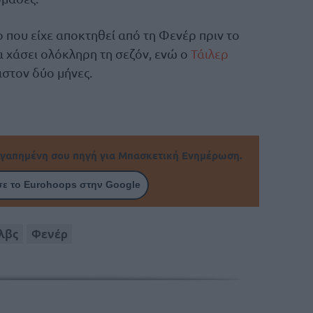
 που είχε αποκτηθεί από τη Φενέρ πριν το
 χάσει ολόκληρη τη σεζόν, ενώ ο
Τάιλερ
στον δύο μήνες.
γαπημένη σου πηγή για Μπασκετική Ενημέρωση.
ε το Eurohoops στην Google
λβς
Φενέρ