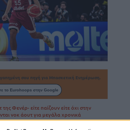
γαπημένη σου πηγή για Μπασκετική Ενημέρωση.
ε το Eurohoops στην Google
 της Φενέρ- είτε παίζουν είτε όχι στην
νται νοκ άουτ για μεγάλα χρονικά
 της ατυχίας πήρε ο Άρτουρς Ζάγκαρς…