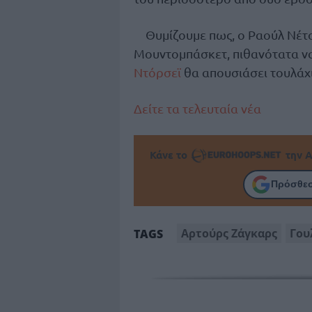
Θυμίζουμε πως, ο Ραούλ Νέτο
Μουντομπάσκετ, πιθανότατα να
Ντόρσεϊ
θα απουσιάσει τουλάχι
Δείτε τα τελευταία νέα
Κάνε το
την Α
Πρόσθεσ
Αρτούρς Ζάγκαρς
Γου
TAGS