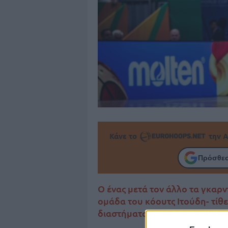
Κάνε το
την Α
Πρόσθεσ
Ο ένας μετά τον άλλο τα γκαρντ
ομάδα του κόουτς Ιτούδη- τίθε
διαστήματα. Σειρά στον κύκλο