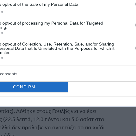
o opt-out of the Sale of my Personal Data.
nu yaz döneminde transfer ederek
In
bine kiraladığı sporcumuz Arturs Zagars,
i günü oynadığı Litvanya Ligi
to opt-out of processing my Personal Data for Targeted
ing.
r sakatlık…
pic.twitter.com/SGrAHTS4jv
In
o opt-out of Collection, Use, Retention, Sale, and/or Sharing
asketbol)
October 19, 2023
ersonal Data that Is Unrelated with the Purposes for which it
lected.
In
από τη Φενέρ μετά το σπουδαίο του
η Λετονία κατέλαβε την 5η θέση και ο ίδιος
consents
ς καλύτερης πεντάδας!
CONFIRM
έρα του ο Ζάγκαρς υπέστη ένα σοβαρό
ελέσει τροχοπέδη στην καριέρα του όπως και
τίας). Δόθηκε στους Γουλβς για να έχει
22.5 λεπτά, 12.0 πόντοι και 5.0 ασίστ στα
αλλά δεν πρόλαβε να αναπτύξει το παιχνίδι
ομάδες.