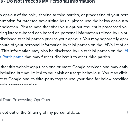
s -
Do Not Process My Personal Information
Του Δημήτρη Μιναρετζή/
info@eurohoops.net
to opt-out of the sale, sharing to third parties, or processing of your per
formation for targeted advertising by us, please use the below opt-out s
Ο πόιντ γκαρντ της
Φενέρ
που παίζει
r selection. Please note that after your opt-out request is processed y
eing interest-based ads based on personal information utilized by us or
δανεικός στους Γουλβς της
disclosed to third parties prior to your opt-out. You may separately opt-
υπέστη ρήξη έσω
Λιθουανίας,
losure of your personal information by third parties on the IAB’s list of
πλαγίου συνδέσμου του γονάτου
. This information may also be disclosed by us to third parties on the
IA
Participants
that may further disclose it to other third parties.
και θα μείνει εκτός δράσης για τους
επόμενους πέντε μήνες.
 that this website/app uses one or more Google services and may gath
including but not limited to your visit or usage behaviour. You may click 
 to Google and its third-party tags to use your data for below specifi
Ο διεθνής Λετονός τραυματίστηκε σε
ogle consent section.
το περασμένο Σάββατο και σήμερα (19/10) η
 θα εγχειριστεί στην Κωνσταντινούπολη και
l Data Processing Opt Outs
αμμα της αποθεραπείας του.
o opt-out of the Sharing of my personal data.
rumu hakkında bilgilendirme
In