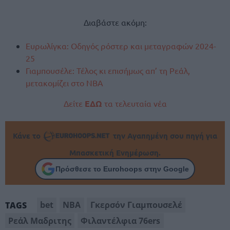
Διαβάστε ακόμη:
Ευρωλίγκα: Οδηγός ρόστερ και μεταγραφών 2024-
25
Γιαμπουσέλε: Τέλος κι επισήμως απ’ τη Ρεάλ,
μετακομίζει στο NBA
Δείτε
ΕΔΩ
τα τελευταία νέα
Κάνε το
την Αγαπημένη σου πηγή για
Μπασκετική Ενημέρωση.
Πρόσθεσε το Eurohoops στην Google
bet
NBA
Γκερσόν Γιαμπουσελέ
TAGS
Ρεάλ Μαδριτης
Φιλαντέλφια 76ers