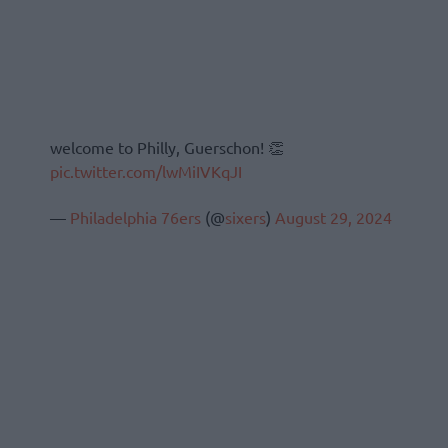
welcome to Philly, Guerschon! 👏
pic.twitter.com/lwMiIVKqJI
—
Philadelphia 76ers
(@
sixers
)
August 29, 2024