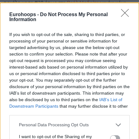
φανέλα με το #28 όπως στη
Ρεάλ Μαδρίτης
κι όχι μόνο.
Eurohoops -
Do Not Process My Personal
Η υλοποίηση της δεύτερης ευκαιρίας στο NBA ήρθε με
Information
υψηλό αντίτιμο, αφού
το buyout στη
Ρεάλ Μαδρίτης
ανερχόταν στα $2.500.000 κι οι κανονισμοί στο NBA δεν
If you wish to opt-out of the sale, sharing to third parties, or
επιτρέπουν στις ομάδες να καταβάλλουν περισσότερες
processing of your personal or sensitive information for
από $850.000
. Το συμβόλαιο στους Σίξερς είναι αξίας
targeted advertising by us, please use the below opt-out
section to confirm your selection. Please note that after your
$2.100.000 μέχρι το 2025
.
opt-out request is processed you may continue seeing
interest-based ads based on personal information utilized by
Ο
“Dancing Bear”
από εποχής
Σέλτικς
ήταν στη Ρεάλ
us or personal information disclosed to third parties prior to
Μαδρίτης από το 2021 κι η συνεργασία τους μέτρησε την
your opt-out. You may separately opt-out of the further
κατάκτηση μίας Ευρωλίγκας (2023), δύο Πρωταθλημάτων
disclosure of your personal information by third parties on the
ACB (2022 & 2024), ενός Copa del Rey (2024) και τριών
IAB’s list of downstream participants. This information may
Supercopa (2021, 2022 & 2023).
also be disclosed by us to third parties on the
IAB’s List of
Downstream Participants
that may further disclose it to other
third parties.
Please note that this website/app uses one or more Google
Personal Data Processing Opt Outs
services and may gather and store information including but
not limited to your visit or usage behaviour. You may click to
I want to opt-out of the Sharing of my