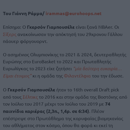
Του Γιάννη Ράμμα/
irammas@eurohoops.net
Επίσημο: Ο
Γκερσόν Γιαμπουσέλε
είναι ξανά NBAer. Οι
Σίξερς
ανακοίνωσαν την απόκτησή του 29χρονου Γάλλου
πάουερ φόργουορντ.
Ο ασημένιος Ολυμπιονίκης το 2021 & 2024, δευτεραθλητής
Ευρώπης στο EuroBasket το 2022 και Πρωταθλητής
Ευρωλίγκας το 2023 είχε ζητήσει
“μία δεύτερη ευκαιρία…
Είμαι έτοιμος”
κι η ομάδα της
Φιλαντέλφια
του την έδωσε.
Ο
Γκερσόν Γιαμπουσέλε
ήταν το 16th overall Draft pick
από τους
Σέλτικς
το 2016 και στην ομάδα της Βοστόνης από
τον Ιούλιο του 2017 μέχρι τον Ιούλιο του 2019 με
74
παιχνίδια καριέρας (2,3π., 1,4ρ. σε 6:34)
. Πλέον
επέστρεψε στο Πρωτάθλημα της κορυφαίας βιομηχανίας
του αθλήματος στον κόσμο, όπου θα φορά κι εκεί τη