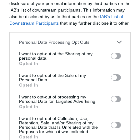
την ομάδα του
Ορλάντο
. Είναι ο κορυφαίος παίκτης της,
disclosure of your personal information by third parties on the
IAB’s list of downstream participants. This information may
είναι ο ηγέτης της και φέτος είχε ξεκινήσει και εξαιρετικά
also be disclosed by us to third parties on the
IAB’s List of
τη σεζόν. Οι Μάτζικ μετρούν δύο συνεχόμενες ήττες από
Downstream Participants
that may further disclose it to other
Μπουλς
και
Καβαλίερς
και υπάρχουν σοβαρά θέματα στην
third parties.
επίθεση τους. Θα πρέπει οι ισορροπίες να μοιραστούν ξανά
να βρεθούν παίκτες που θα δώσουν τους 29.0 πόντους που
Please note that this website/app uses one or more Google
Personal Data Processing Opt Outs
services and may gather and store information including but
πρόσφερε ο Μπανκέρο. Για την ώρα, αυτό είναι ένα πολύ
not limited to your visit or usage behaviour. You may click to
I want to opt-out of the Sharing of my
δύσκολο έργο. Τα αδέλφια Βάγκνερ βρίσκονται μαζί στο
personal data.
grant or deny consent to Google and its third-party tags to
παρκέ και ισορροπίες είναι πολύ αλλαγμένος για τους
Opted In
use your data for below specified purposes in below Google
Μάτζικ. Θα πρέπει να τους δούμε σε κάποια παιχνίδια και
consent section.
I want to opt-out of the Sale of my
να βγάλουμε καλύτερα συμπεράσματα και θα πρέπει και
Personal Data.
Opted In
εκείνοι να βγάλουν αντίδραση, μέχρι να επιστρέψει ο
ηγέτης τους στο παρκέ. Για την ώρα βρίσκονται στο 3– 3
I want to opt-out of processing my
και στην 6η θέση της βαθμολογίας της Ανατολής.
Personal Data for Targeted Advertising.
Opted In
Σκοράρουν 111,7 πόντους στην επίθεση, κατά μέσο όρο
και δέχονται 109,8 στην άμυνα.
I want to opt-out of Collection, Use,
Retention, Sale, and/or Sharing of my
Personal Data that Is Unrelated with the
Η εκτίμηση και το προγνωστικό του αγώνα (ΜΑΒΕΡΙΚΣ
Purposes for which it was collected.
Opted In
– ΜΑΤΖΙΚ)