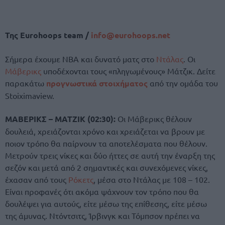
Της Eurohoops team /
info@eurohoops.net
Σήμερα έχουμε NBA και δυνατό ματς στο
Ντάλας
. Οι
Μάβερικς
υποδέχονται τους «πληγωμένους» Μάτζικ. Δείτε
παρακάτω
προγνωστικά στοιχήματος
από την ομάδα του
Stoiximaview.
ΜΑΒΕΡΙΚΣ – ΜΑΤΖΙΚ (02:30):
Οι Μάβερικς θέλουν
δουλειά, χρειάζονται χρόνο και χρειάζεται να βρουν με
ποιον τρόπο θα παίρνουν τα αποτελέσματα που θέλουν.
Μετρούν τρεις νίκες και δύο ήττες σε αυτή την έναρξη της
σεζόν και μετά από 2 σημαντικές και συνεχόμενες νίκες,
έχασαν από τους
Ρόκετς
, μέσα στο Ντάλας με 108 – 102.
Είναι προφανές ότι ακόμα ψάχνουν τον τρόπο που θα
δουλέψει για αυτούς, είτε μέσω της επίθεσης, είτε μέσω
της άμυνας. Ντόντσιτς, Ίρβινγκ και Τόμπσον πρέπει να