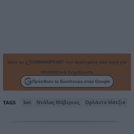
Κάνε το
την Αγαπημένη σου πηγή για
Μπασκετική Ενημέρωση.
Πρόσθεσε το Eurohoops στην Google
bet
Ντάλας Μάβερικς
Ορλάντο Μάτζικ
TAGS