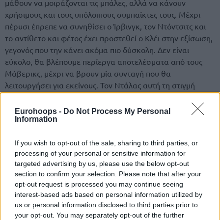
μάθουν να μοιράζονται τις μπάλες, αλλά να κάνουν
χρήσιμους και τους υπόλοιπους συμπαίκτες τους. Μέχρι
πέρυσι έπρεπε να συνηθίσει ο Ίρβινγκ, τον Ντόντσιτς και
το αντίθετο και φέτος έχει προστεθεί ο Κλέι στην εξίσωση,
γεγονός που την κάνει ακόμα πιο δύσκολη. Δεν είναι
εύκολο, θα βλέπουμε περίεργα αποτελέσματα από τους
Μάβερικς, μέχρι να βρουν μία συνταγή που θα
λειτουργήσει για εκείνους. Τον Ντάλας αυτή τη στιγμή
βρίσκεται στην 5η θέση της βαθμολογίας της Δύσης, με
ρεκόρ 3– 2. Σκοράρει 110,8 πόντους στην επίθεση, κατά
Eurohoops -
Do Not Process My Personal
Information
μέσο όρο και δέχεται 109,4 στην άμυνα.
Δες εδώ το σημερινό κουπόνι μπάσκετ
If you wish to opt-out of the sale, sharing to third parties, or
processing of your personal or sensitive information for
targeted advertising by us, please use the below opt-out
ΜΑΒΕΡΙΚΣ – ΜΑΤΖΙΚ (02:30):
Οι Μάτζικ ξεκίνησαν πολύ
section to confirm your selection. Please note that after your
καλά τη σεζόν, σχεδόν από εκεί που τους είχαμε αφήσει
opt-out request is processed you may continue seeing
πέρσι, αλλά τα πράγματα ξαφνικά έγιναν πολύ άσχημα
interest-based ads based on personal information utilized by
εκείνους. Ο Μπανκέρο τραυματίστηκε και θα χάσει ένα
us or personal information disclosed to third parties prior to
καλό διάστημα και αυτή είναι μια τεράστια απώλεια για
your opt-out. You may separately opt-out of the further