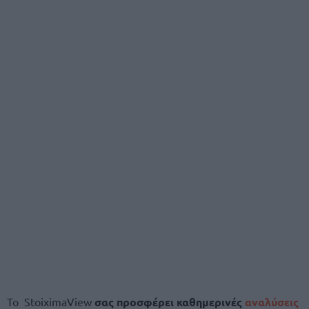
Το
StoiximaView
σας προσφέρει καθημερινές
αναλύσεις