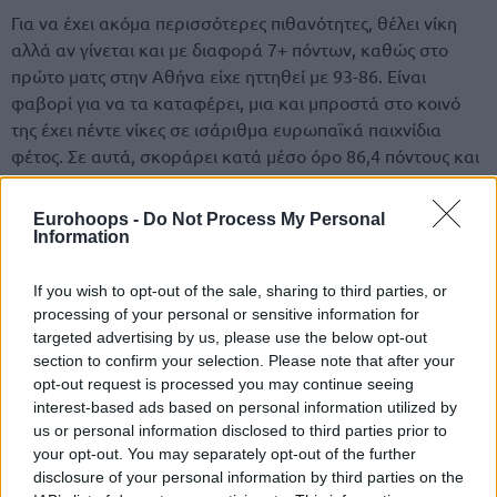
Για να έχει ακόμα περισσότερες πιθανότητες, θέλει νίκη
αλλά αν γίνεται και με διαφορά 7+ πόντων, καθώς στο
πρώτο ματς στην Αθήνα είχε ηττηθεί με 93-86. Είναι
φαβορί για να τα καταφέρει, μια και μπροστά στο κοινό
της έχει πέντε νίκες σε ισάριθμα ευρωπαϊκά παιχνίδια
φέτος. Σε αυτά, σκοράρει κατά μέσο όρο 86,4 πόντους και
επιτρέπει 74,6, αριθμοί που επιβεβαιώνουν την επιλογή
μας. Σε συνδυασμό με το σκορ του πρώτου αγώνα, εύλογα
Eurohoops -
Do Not Process My Personal
ποντάρει κανείς στο over με το όριο στο μειωμένο 150,5.
Information
Δες εδώ το παρολί της ημέρας
If you wish to opt-out of the sale, sharing to third parties, or
processing of your personal or sensitive information for
targeted advertising by us, please use the below opt-out
section to confirm your selection. Please note that after your
opt-out request is processed you may continue seeing
interest-based ads based on personal information utilized by
us or personal information disclosed to third parties prior to
your opt-out. You may separately opt-out of the further
disclosure of your personal information by third parties on the