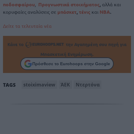
ποδοσφαίρου
,
Προγνωστικά στοιχήματος
,
αλλά και
κορυφαίες αναλύσεις σε
μπάσκετ
,
τένις
και
NBA
.
Δείτε τα τελευταία νέα
Κάνε το
την Αγαπημένη σου πηγή για
Μπασκετική Ενημέρωση.
Πρόσθεσε το Eurohoops στην Google
stoiximaview
ΆΕΚ
Ντερτόνα
TAGS