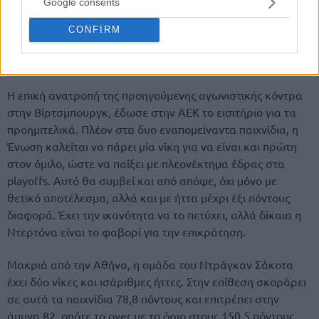
Google consents
CONFIRM
ΝΤΕΡΤΟΝΑ – ΑΕΚ (21:30):
Η επική ανατροπή της προηγούμενης αγωνιστικής κόντρα
στην Βίρτσμπουργκ, έδωσε στην ΑΕΚ το εισιτήριο για τα
προημιτελικά. Πλέον στα δυο εναπομείναντα παιχνίδια, η
Ένωση καλείται να πάρει μία νίκη για να είναι και πρώτη
στον όμιλο, ώστε να παίξει με πλεονέκτημα έδρας στα
playoffs. Αυτό θα συμβεί και από απόψε, όχι μόνο με
θετικό αποτέλεσμα, αλλά και με ήττα μέχρι έξι πόντους
διαφορά. Έχει την ικανότητα να το πετύχει, αλλά δίκαια η
Ντερτόνα είναι το φαβορί για την επικράτηση.
Μακριά από την Αθήνα, η ομάδα του Ντράγκαν Σάκοτα
έχει δύο νίκες και ισάριθμες ήττες. Στην επίθεση σκοράρει
σε αυτά τα παιχνίδια 78,8 πόντους και επιτρέπει στην
άμυνα 82, οπότε το over με το όριο στους 150,5 πόντους