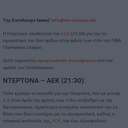
Tης Eurohoops team/
info@eurohoops.net
Η Ντερτόνα υποδέχεται την
ΑΕΚ
(21:30) για την 5η
αγωνιστική του 9ου ομίλου στην φάση των «16» του FIBA
Champions League.
Δείτε παρακάτω
προγνωστικά στοιχήματος
από την
ομάδα του Stoiximaview.
ΝΤΕΡΤΟΝΑ – ΑΕΚ (21:30)
:
Πολύ κρίσιμο το παιχνίδι για την Ντερτόνα, που με ρεκόρ
2-2 στον όμιλο της φάσης των «16», ισοβαθμεί με την
Βίρτσμπουργκ. Αμφότερες κυνηγάνε ουσιαστικά την 2η
θέση που δίνει εισιτήριο για τα προημιτελικά, καθώς η
αποψινή αντίπαλός της,
ΑΕΚ
, την έχει εξασφαλίσει.