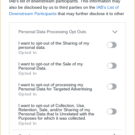
IAB’s list of downstream participants. This information may
also be disclosed by us to third parties on the
IAB’s List of
Downstream Participants
that may further disclose it to other
third parties.
Please note that this website/app uses one or more Google
Personal Data Processing Opt Outs
services and may gather and store information including but
not limited to your visit or usage behaviour. You may click to
I want to opt-out of the Sharing of my
personal data.
grant or deny consent to Google and its third-party tags to
Opted In
use your data for below specified purposes in below Google
consent section.
I want to opt-out of the Sale of my
Personal Data.
Opted In
I want to opt-out of processing my
Personal Data for Targeted Advertising.
Opted In
I want to opt-out of Collection, Use,
Retention, Sale, and/or Sharing of my
Personal Data that Is Unrelated with the
Purposes for which it was collected.
Opted In