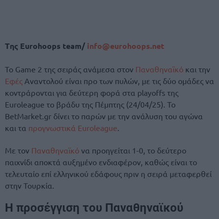
Tης Eurohoops team/
info@eurohoops.net
Το Game 2 της σειράς ανάμεσα στον
Παναθηναϊκό
και την
Εφές
Αναντολού είναι προ των πυλών, με τις δύο ομάδες να
κοντράρονται για δεύτερη φορά στα playoffs της
Euroleague το βράδυ της Πέμπτης (24/04/25). Το
BetMarket.gr δίνει το παρών με την ανάλυση του αγώνα
και τα
προγνωστικά Euroleague
.
Με τον
Παναθηναϊκό
να προηγείται 1-0, το δεύτερο
παιχνίδι αποκτά αυξημένο ενδιαφέρον, καθώς είναι το
τελευταίο επί ελληνικού εδάφους πριν η σειρά μεταφερθεί
στην Τουρκία.
Η προσέγγιση του Παναθηναϊκού