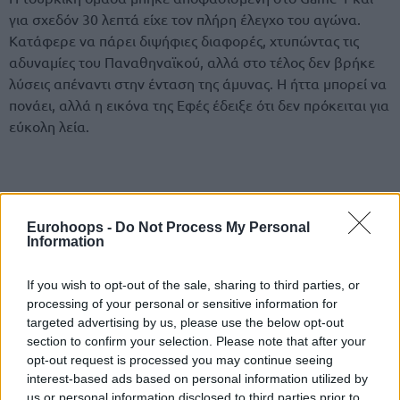
για σχεδόν 30 λεπτά είχε τον πλήρη έλεγχο του αγώνα.
Κατάφερε να πάρει διψήφιες διαφορές, χτυπώντας τις
αδυναμίες του Παναθηναϊκού, αλλά στο τέλος δεν βρήκε
λύσεις απέναντι στην ένταση της άμυνας. Η ήττα μπορεί να
πονάει, αλλά η εικόνα της Εφές έδειξε ότι δεν πρόκειται για
εύκολη λεία.
Eurohoops -
Do Not Process My Personal
Information
If you wish to opt-out of the sale, sharing to third parties, or
processing of your personal or sensitive information for
targeted advertising by us, please use the below opt-out
section to confirm your selection. Please note that after your
opt-out request is processed you may continue seeing
interest-based ads based on personal information utilized by
us or personal information disclosed to third parties prior to