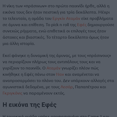
Η νίκη των «πράσινων» στο πρώτο παιχνίδι ήρθε, αλλά η
εικόνα τους δεν ήταν πειστική για τρία δεκάλεπτα. Μέχρι
το τελευταίο, η ομάδα του
Εργκίν Αταμάν
είχε προβλήματα
σε άμυνα και επίθεση. Το pick n roll της
Εφές
δημιουργούσε
συνεχώς ρήγματα, ενώ επιθετικά οι επιλογές τους ήταν
άστοχες και βιαστικές. Το τέταρτο δεκάλεπτο όμως ήταν
μια άλλη ιστορία.
Εκεί φάνηκε η δυναμική της άμυνας, με τους «πράσινους»
να περιορίζουν πλήρως τους αντιπάλους τους και να
γυρίζουν το παιχνίδι. Ο
Αταμάν
γνωρίζει πλέον πώς
κινήθηκε η Εφές πάνω στον
Ναν
και αναμένεται να
αναπροσαρμόσει το πλάνο του. Δεν υπάρχουν αλλαγές στα
αγωνιστικά δεδομένα, με τους
Λεσόρ
, Παπαπέτρου και
Γκριγκόνις
να παραμένουν εκτός.
Η εικόνα της Εφές
Η τουρκική ομάδα μπήκε αποφασισμένη στο Game 1 και