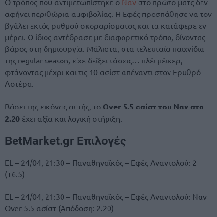
Ο τρόπος που αντιμετωπίστηκε ο
Ναν
στο πρώτο ματς δεν
αφήνει περιθώρια αμφιβολίας. Η Εφές προσπάθησε να τον
βγάλει εκτός ρυθμού σκοραρίσματος και τα κατάφερε εν
μέρει. Ο ίδιος αντέδρασε με διαφορετικό τρόπο, δίνοντας
βάρος στη δημιουργία. Μάλιστα, στα τελευταία παιχνίδια
της regular season, είχε δείξει τάσεις… πλέι μέικερ,
φτάνοντας μέχρι και τις 10 ασίστ απέναντι στον Ερυθρό
Αστέρα.
Βάσει της εικόνας αυτής, το
Over 5.5 ασίστ του Ναν στο
2.20
έχει αξία και λογική στήριξη.
BetMarket
.
gr
Επιλογές
EL – 24/04, 21:30 – Παναθηναϊκός – Εφές Αναντολού: 2
(+6.5)
EL – 24/04, 21:30 – Παναθηναϊκός – Εφές Αναντολού: Ναν
Over 5.5 ασίστ (Απόδοση: 2.20)