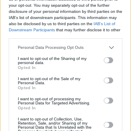
your opt-out. You may separately opt-out of the further
disclosure of your personal information by third parties on the
IAB’s list of downstream participants. This information may
also be disclosed by us to third parties on the
IAB’s List of
Downstream Participants
that may further disclose it to other
third parties.
Please note that this website/app uses one or more Google
Personal Data Processing Opt Outs
services and may gather and store information including but
not limited to your visit or usage behaviour. You may click to
I want to opt-out of the Sharing of my
personal data.
grant or deny consent to Google and its third-party tags to
Opted In
use your data for below specified purposes in below Google
consent section.
I want to opt-out of the Sale of my
Personal Data.
Opted In
I want to opt-out of processing my
Personal Data for Targeted Advertising.
Opted In
I want to opt-out of Collection, Use,
Ξεχώρισε ο Πουαριέ κοντά στο καλάθι, ενώ στην
Retention, Sale, and/or Sharing of my
Personal Data that Is Unrelated with the
περιφέρεια ο Λάρκιν έδειξε ηγετικά χαρακτηριστικά. Οι