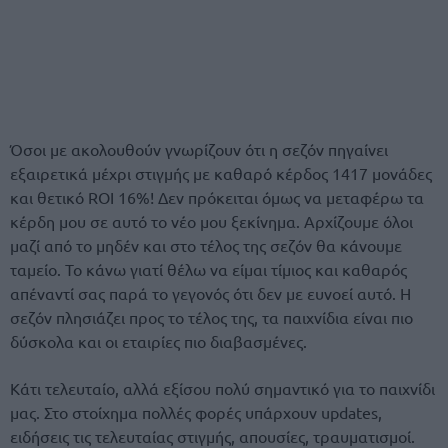
Όσοι με ακολουθούν γνωρίζουν ότι η σεζόν πηγαίνει
εξαιρετικά μέχρι στιγμής με καθαρό κέρδος 1417 μονάδες
και θετικό ROI 16%! Δεν πρόκειται όμως να μεταφέρω τα
κέρδη μου σε αυτό το νέο μου ξεκίνημα. Αρχίζουμε όλοι
μαζί από το μηδέν και στο τέλος της σεζόν θα κάνουμε
ταμείο. Το κάνω γιατί θέλω να είμαι τίμιος και καθαρός
απέναντί σας παρά το γεγονός ότι δεν με ευνοεί αυτό. Η
σεζόν πλησιάζει προς το τέλος της, τα παιχνίδια είναι πιο
δύσκολα και οι εταιρίες πιο διαβασμένες.
Κάτι τελευταίο, αλλά εξίσου πολύ σημαντικό για το παιχνίδι
μας. Στο στοίχημα πολλές φορές υπάρχουν updates,
ειδήσεις τις τελευταίας στιγμής, απουσίες, τραυματισμοί.