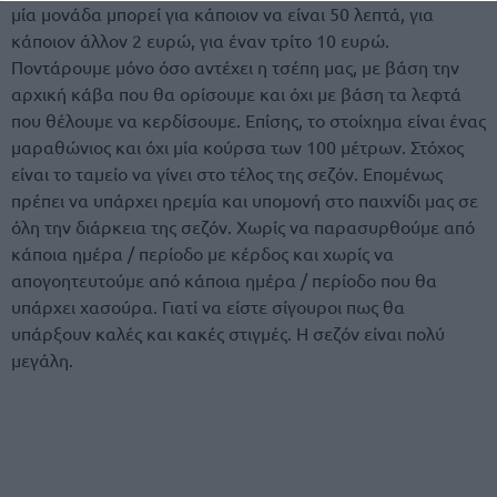
μία μονάδα μπορεί για κάποιον να είναι 50 λεπτά, για
κάποιον άλλον 2 ευρώ, για έναν τρίτο 10 ευρώ.
Ποντάρουμε μόνο όσο αντέχει η τσέπη μας, με βάση την
αρχική κάβα που θα ορίσουμε και όχι με βάση τα λεφτά
που θέλουμε να κερδίσουμε. Επίσης, το στοίχημα είναι ένας
μαραθώνιος και όχι μία κούρσα των 100 μέτρων. Στόχος
είναι το ταμείο να γίνει στο τέλος της σεζόν. Επομένως
πρέπει να υπάρχει ηρεμία και υπομονή στο παιχνίδι μας σε
όλη την διάρκεια της σεζόν. Χωρίς να παρασυρθούμε από
κάποια ημέρα / περίοδο με κέρδος και χωρίς να
απογοητευτούμε από κάποια ημέρα / περίοδο που θα
υπάρχει χασούρα. Γιατί να είστε σίγουροι πως θα
υπάρξουν καλές και κακές στιγμές. Η σεζόν είναι πολύ
μεγάλη.