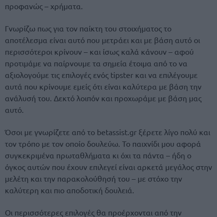
προφανώς – χρήματα.
Γνωρίζω πως για τον παίκτη του στοιχήματος το
αποτέλεσμα είναι αυτό που μετράει και με βάση αυτό οι
περισσότεροι κρίνουν – και ίσως καλά κάνουν – αφού
προτιμάμε να παίρνουμε τα σημεία έτοιμα από το να
αξιολογούμε τις επιλογές ενός tipster και να επιλέγουμε
αυτά που κρίνουμε εμείς ότι είναι καλύτερα με βάση την
ανάλυσή του. Δεκτό λοιπόν και προχωράμε με βάση μας
αυτό.
Όσοι με γνωρίζετε από το betassist.gr ξέρετε λίγο πολύ και
τον τρόπο με τον οποίο δουλεύω. Το παιχνίδι μου αφορά
συγκεκριμένα πρωταθλήματα κι όχι τα πάντα – ήδη ο
όγκος αυτών που έχουν επιλεγεί είναι αρκετά μεγάλος στην
μελέτη και την παρακολούθησή του – με στόχο την
καλύτερη και πιο αποδοτική δουλειά.
Οι περισσότερες επιλογές θα προέρχονται από την