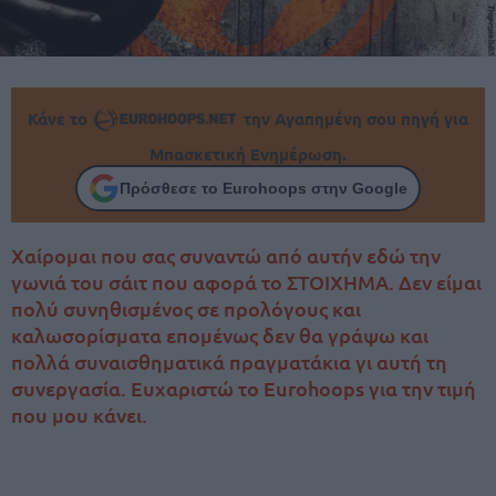
Κάνε το
την Αγαπημένη σου πηγή για
Μπασκετική Ενημέρωση.
Πρόσθεσε το Eurohoops στην Google
Χαίρομαι που σας συναντώ από αυτήν εδώ την
γωνιά του σάιτ που αφορά το ΣΤΟΙΧΗΜΑ. Δεν είμαι
πολύ συνηθισμένος σε προλόγους και
καλωσορίσματα επομένως δεν θα γράψω και
πολλά συναισθηματικά πραγματάκια γι αυτή τη
συνεργασία. Ευχαριστώ το Eurohoops για την τιμή
που μου κάνει.