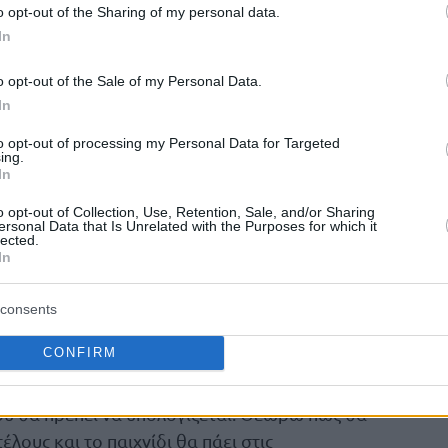
υσιάσει και πολλά πράγματα. Επομένως αν
o opt-out of the Sharing of my personal data.
In
ληνκής ομάδας ποιος θα σκοράρει αν όχι ο
 Θεωρώ ότι είναι αρκετά χαμηλό το line για
o opt-out of the Sale of my Personal Data.
 Ο Έλληνας παίκτης σκοράρει με πολλούς
In
θεται, μιλάμε για το πρώτο παιχνίδι του
to opt-out of processing my Personal Data for Targeted
τ του θα τα πάρει και τον χρόνο που πρέπει
ing.
ver.
In
o opt-out of Collection, Use, Retention, Sale, and/or Sharing
ersonal Data that Is Unrelated with the Purposes for which it
lected.
 @3.00 / 15 μονάδες
In
υν αν θα πρέπει να το σπάσω σε δύο
consents
ικαπ, under αγώνα ή Λετονίας) αλλά τελικά
CONFIRM
ίτερα ενδιαφέρουσα συνδυάζοντας τις
ομάδα, ενώ συν τοις άλλοις διαθέτει και
που θα πρέπει να υπολογίζεται. Θεωρώ πως θα
έλους και το παιχνίδι θα πάει στις