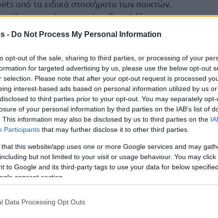
ts από τα ειδικά στοιχήματα των παικτών.
σούλια, ο οποίος μπορεί να βρει 5 δίποντα.
έγω όμως χαμηλό stake γιατί δεν ξέρω σε τι
s -
Do Not Process My Personal Information
ι οι πληροφορίες μου λένε πως ο παίκτης
to opt-out of the sale, sharing to third parties, or processing of your per
formation for targeted advertising by us, please use the below opt-out s
r selection. Please note that after your opt-out request is processed y
under του Μαρκοϊσβίλι. Θεωρώ τους 11
eing interest-based ads based on personal information utilized by us or
εωργιανός μπορεί να αγνωνίζεται αρκετά
disclosed to third parties prior to your opt-out. You may separately opt-
άρχουν κι άλλοι να παίξουν αλλά δεν είναι
losure of your personal information by third parties on the IAB’s list of
. This information may also be disclosed by us to third parties on the
IA
 Για την ακρίβεια τα χρόνια έχουν περάσει
Participants
that may further disclose it to other third parties.
δεν σουτάρει με εξαιρετικά ποσοστά για να πω
ο over.
 that this website/app uses one or more Google services and may gath
including but not limited to your visit or usage behaviour. You may click 
 to Google and its third-party tags to use your data for below specifi
ogle consent section.
 20 μονάδες
l Data Processing Opt Outs
 φτάσει τους 80 πόντους κόντρα στην