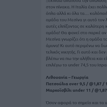
Ξεκινάω ανάποδα την ανάλυση 
στον πίνακα. Η Ιταλία έχει πολλ
όπλα αλλά κι όλα τα… καλόπαι
ομάδα του Μεσίνα γι αυτό τον 
αυτές ελπίζοντας σε καλύτερη
ομάδα! Θα φανεί στο παρκέ αν 
Μεσίνα γνωρίζει ότι η ομάδα το
άμυνα! Κι αυτό περιμένω να δω
τελικός νικητής. Γι αυτό και δεν
βλέπω να πω την αλήθεια και ε
επιλέγω το under 74,5 του Ισρα
Λιθουανία – Γεωργία
Πατσούλια over 9,5 / @1,87 / 
Μαρκοϊσβίλι under 11 / @1,87
Όσον αφορά το σημείο και τα 