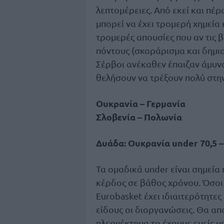
λεπτομέρειες. Από εκεί και πέ
μπορεί να έχει τρομερή χημεία 
τρομερές απουσίες που αν τις β
πόντους (σκοράρισμα και δημιο
Σέρβοι ανέκαθεν έπαιζαν άμυνα,
θελήσουν να τρέξουν πολύ στη
Ουκρανία – Γερμανία
Σλοβενία – Πολωνία
Δυάδα: Ουκρανία under 70,5 –
Τα ομαδικά under είναι σημεία
κέρδος σε βάθος χρόνου. Όσοι 
Eurobasket έχει ιδιαιτερότητε
είδους οι διοργανώσεις. Θα απο
πλεονέκτημα το έχουμε εμείς 