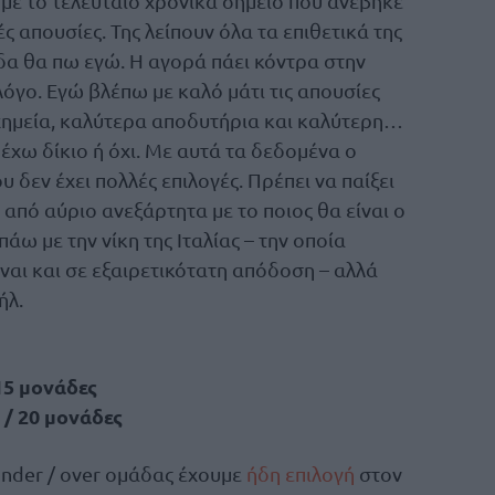
με το τελευταίο χρονικά σημείο που ανέβηκε
ές απουσίες. Της λείπουν όλα τα επιθετικά της
δα θα πω εγώ. Η αγορά πάει κόντρα στην
λόγο. Εγώ βλέπω με καλό μάτι τις απουσίες
 χημεία, καλύτερα αποδυτήρια και καλύτερη…
έχω δίκιο ή όχι. Με αυτά τα δεδομένα ο
υ δεν έχει πολλές επιλογές. Πρέπει να παίξει
 από αύριο ανεξάρτητα με το ποιος θα είναι ο
 πάω με την νίκη της Ιταλίας – την οποία
ίναι και σε εξαιρετικότατη απόδοση – αλλά
ήλ.
15 μονάδες
 / 20 μονάδες
under / over ομάδας έχουμε
ήδη επιλογή
στον