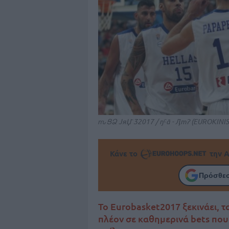
ԏՑ͏Ձ JяЏˉӠ2017 / ŋˁā - ӅтɁ (EUROKINIS
Κάνε το
την Α
Πρόσθεσ
Το Eurobasket2017 ξεκινάει, 
πλέον σε καθημερινά bets που