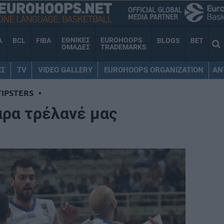
ΕΘΝΙΚΕΣ
EUROHOOPS
A
BCL
FIBA
BLOGS
BET
ΟΜΑΔΕΣ
TRADEMARKS
ΕΣ
TV
VIDEO GALLERY
EUROHOOPS ORGANIZATION
AN
TIPSTERS
•
άρα τρέλανέ μας