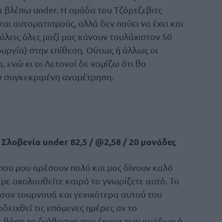
ρα βλέπω under. Η ομάδα του Τζόρτζεβιτς
και αυτοματισμούς, αλλά δεν παύει να έχει και
άλεις όλες μαζί μας κάνουν τουλάχιστον 50
υργία) στην επίθεση. Ούτως ή άλλως οι
 ενώ κι οι Λετονοί δε νομίζω ότι θα
ν συγκεκριμένη αναμέτρηση.
 Σλοβενία under 82,5 / @2,58 / 20 μονάδες
 που μου αρέσουν πολύ και μας δίνουν καλό
με ακολουθείτε καιρό το γνωρίζετε αυτό. Το
ς σαν τουρνουά και γενικότερα αυτού του
δειχθεί τις επόμενες ημέρες αν το
με βάση το διάβασμα που έκανα των ομάδων ή