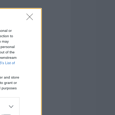
sonal or
ection to
ou may
 personal
out of the
 downstream
B’s List of
er and store
to grant or
ed purposes