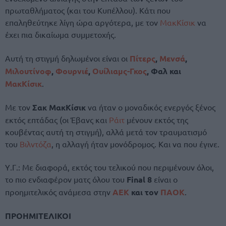
πρωταθλήματος (και του Κυπέλλου). Κάτι που
επαληθεύτηκε λίγη ώρα αργότερα, με τον
ΜακΚίσικ
να
έχει πια δικαίωμα συμμετοχής.
Αυτή τη στιγμή δηλωμένοι είναι οι
Πίτερς
,
Μενσά
,
Μιλουτίνοφ
,
Φουρνιέ
,
Ουίλιαμς-Γκος
, Φαλ και
ΜακΚίσικ
.
Με τον
Σακ ΜακΚίσικ
να ήταν ο μοναδικός ενεργός ξένος
εκτός επτάδας (οι Έβανς και
Ράιτ
μένουν εκτός της
κουβέντας αυτή τη στιγμή), αλλά μετά τον τραυματισμό
του
Βιλντόζα
, η αλλαγή ήταν μονόδρομος. Και να που έγινε.
Υ.Γ.: Με διαφορά, εκτός του τελικού που περιμένουν όλοι,
το πιο ενδιαφέρον ματς όλου του
Final 8
είναι ο
προημιτελικός ανάμεσα στην
ΑΕΚ
και τον
ΠΑΟΚ
.
ΠΡΟΗΜΙΤΕΛΙΚΟΙ