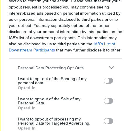
στον τελικό θα μπορούν να βρεθούν.
section to confirm your selection. Please note that after your
opt-out request is processed you may continue seeing
interest-based ads based on personal information utilized by
us or personal information disclosed to third parties prior to
your opt-out. You may separately opt-out of the further
disclosure of your personal information by third parties on the
IAB’s list of downstream participants. This information may
also be disclosed by us to third parties on the
IAB’s List of
Downstream Participants
that may further disclose it to other
third parties.
Please note that this website/app uses one or more Google
Personal Data Processing Opt Outs
services and may gather and store information including but
not limited to your visit or usage behaviour. You may click to
I want to opt-out of the Sharing of my
personal data.
grant or deny consent to Google and its third-party tags to
Opted In
use your data for below specified purposes in below Google
consent section.
I want to opt-out of the Sale of my
Personal Data.
Opted In
I want to opt-out of processing my
Personal Data for Targeted Advertising.
Opted In