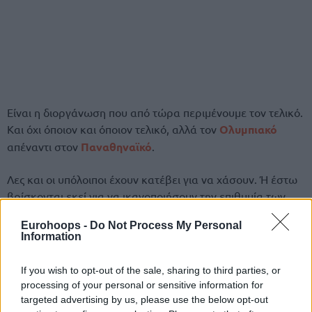
Είναι η διοργάνωση που από τώρα περιμένουμε τον τελικό.
Και όχι όποιον και όποιον τελικό, αλλά τον
Ολυμπιακό
απέναντι στον
Παναθηναϊκό
.
Λες και οι υπόλοιποι έχουν κατέβει για να χάσουν. Ή έστω
βρίσκονται εκεί για να ικανοποιήσουν την επιθυμία των
πολλών.
Eurohoops -
Do Not Process My Personal
Information
Ωστόσο, από τη στιγμή που η τελική οκτάδα προκύπτει
μέσα από τη βαθμολογία του πρωταθλήματος (στο τέλος
If you wish to opt-out of the sale, sharing to third parties, or
του 1ου γύρου) και όσο ο
Παναθηναϊκός
και ο
processing of your personal or sensitive information for
Ολυμπιακός
παίρνουν το 1 και το 2 της κατάταξης, μόνο
targeted advertising by us, please use the below opt-out