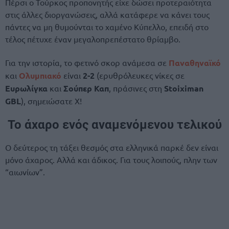
Πέρσι ο Τούρκος προπονητής είχε δώσει προτεραιότητα
στις άλλες διοργανώσεις, αλλά κατάφερε να κάνει τους
πάντες να μη θυμούνται το χαμένο Κύπελλο, επειδή στο
τέλος πέτυχε έναν μεγαλοπρεπέστατο θρίαμβο.
Για την ιστορία, το φετινό σκορ ανάμεσα σε
Παναθηναϊκό
και
Ολυμπιακό
είναι
2-2
(ερυθρόλευκες νίκες σε
Ευρωλίγκα
και
Σούπερ Καπ
, πράσινες στη
Stoiximan
GBL
), σημειώσατε Χ!
Το άχαρο ενός αναμενόμενου τελικού
Ο δεύτερος τη τάξει θεσμός στα ελληνικά παρκέ δεν είναι
μόνο άχαρος. Αλλά και άδικος. Για τους λοιπούς, πλην των
“αιωνίων”.