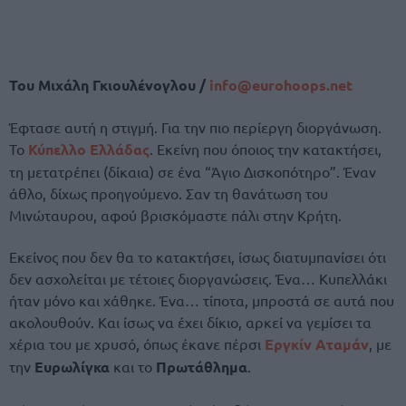
Του Μιχάλη Γκιουλένογλου /
info@eurohoops.net
Έφτασε αυτή η στιγμή. Για την πιο περίεργη διοργάνωση.
Το
Κύπελλο Ελλάδας
. Εκείνη που όποιος την κατακτήσει,
τη μετατρέπει (δίκαια) σε ένα “Άγιο Δισκοπότηρο”. Έναν
άθλο, δίχως προηγούμενο. Σαν τη θανάτωση του
Μινώταυρου, αφού βρισκόμαστε πάλι στην Κρήτη.
Εκείνος που δεν θα το κατακτήσει, ίσως διατυμπανίσει ότι
δεν ασχολείται με τέτοιες διοργανώσεις. Ένα… Κυπελλάκι
ήταν μόνο και χάθηκε. Ένα… τίποτα, μπροστά σε αυτά που
ακολουθούν. Και ίσως να έχει δίκιο, αρκεί να γεμίσει τα
χέρια του με χρυσό, όπως έκανε πέρσι
Εργκίν Αταμάν
, με
την
Ευρωλίγκα
και το
Πρωτάθλημα
.