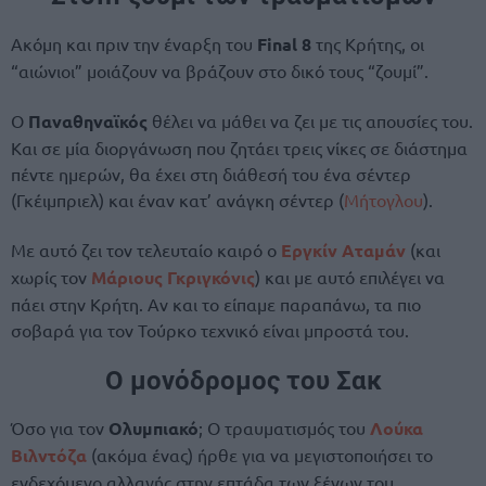
Ακόμη και πριν την έναρξη του
Final 8
της Κρήτης, οι
“αιώνιοι” μοιάζουν να βράζουν στο δικό τους “ζουμί”.
Ο
Παναθηναϊκός
θέλει να μάθει να ζει με τις απουσίες του.
Και σε μία διοργάνωση που ζητάει τρεις νίκες σε διάστημα
πέντε ημερών, θα έχει στη διάθεσή του ένα σέντερ
(Γκέιμπριελ) και έναν κατ’ ανάγκη σέντερ (
Μήτογλου
).
Με αυτό ζει τον τελευταίο καιρό ο
Εργκίν Αταμάν
(και
χωρίς τον
Μάριους Γκριγκόνις
) και με αυτό επιλέγει να
πάει στην Κρήτη. Αν και το είπαμε παραπάνω, τα πιο
σοβαρά για τον Τούρκο τεχνικό είναι μπροστά του.
Ο μονόδρομος του Σακ
Όσο για τον
Ολυμπιακό
; Ο τραυματισμός του
Λούκα
Βιλντόζα
(ακόμα ένας) ήρθε για να μεγιστοποιήσει το
ενδεχόμενο αλλαγής στην επτάδα των ξένων του