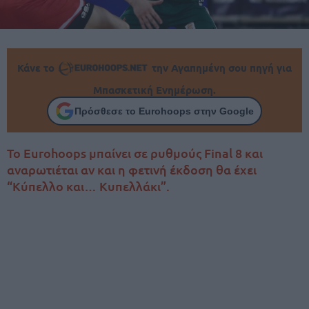
Κάνε το
την Αγαπημένη σου πηγή για
Μπασκετική Ενημέρωση.
Πρόσθεσε το Eurohoops στην Google
Το Eurohoops μπαίνει σε ρυθμούς Final 8 και
αναρωτιέται αν και η φετινή έκδοση θα έχει
“Κύπελλο και… Κυπελλάκι”.