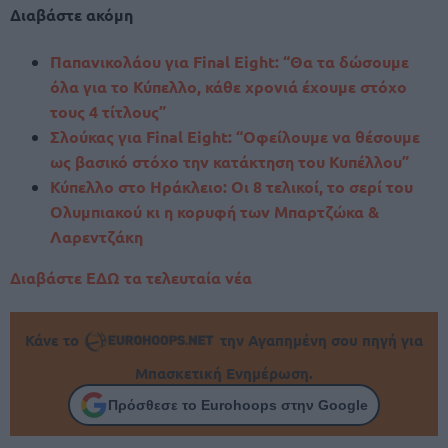
Διαβάστε ακόμη
Παπανικολάου για Final Eight: “Θα τα δώσουμε
όλα για το Κύπελλο, κάθε χρονιά έχουμε στόχο
τους 4 τίτλους”
Σλούκας για Final Eight: “Οφείλουμε να θέσουμε
ως βασικό στόχο την κατάκτηση του Κυπέλλου”
Κύπελλο στο Ηράκλειο: Οι 8 τελικοί, το σερί του
Ολυμπιακού κι η κορυφή των Μπαρτζώκα &
Λαρεντζάκη
Διαβάστε ΕΔΩ τα τελευταία νέα
Κάνε το
την Αγαπημένη σου πηγή για
Μπασκετική Ενημέρωση.
Πρόσθεσε το Eurohoops στην Google