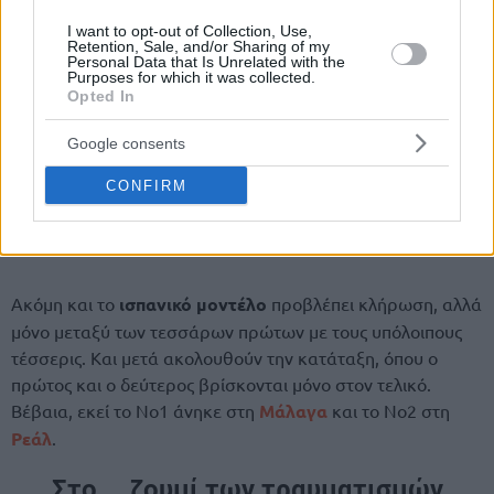
I want to opt-out of Collection, Use,
Retention, Sale, and/or Sharing of my
Personal Data that Is Unrelated with the
Purposes for which it was collected.
Opted In
Google consents
CONFIRM
Ακόμη και το
ισπανικό μοντέλο
προβλέπει κλήρωση, αλλά
μόνο μεταξύ των τεσσάρων πρώτων με τους υπόλοιπους
τέσσερις. Και μετά ακολουθούν την κατάταξη, όπου ο
πρώτος και ο δεύτερος βρίσκονται μόνο στον τελικό.
Βέβαια, εκεί το Νο1 άνηκε στη
Μάλαγα
και το Νο2 στη
Ρεάλ
.
Στο… ζουμί των τραυματισμών