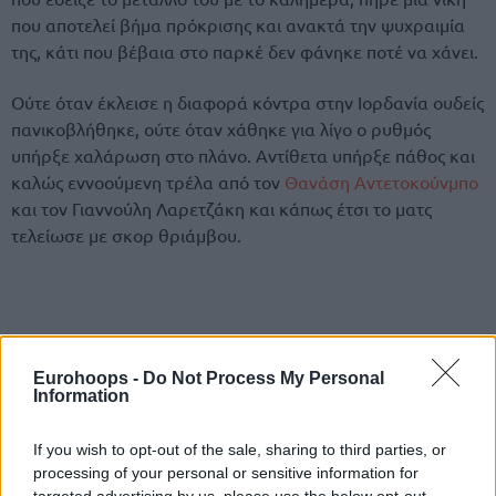
που αποτελεί βήμα πρόκρισης και ανακτά την ψυχραιμία
της, κάτι που βέβαια στο παρκέ δεν φάνηκε ποτέ να χάνει.
Ούτε όταν έκλεισε η διαφορά κόντρα στην Ιορδανία ουδείς
πανικοβλήθηκε, ούτε όταν χάθηκε για λίγο ο ρυθμός
υπήρξε χαλάρωση στο πλάνο. Αντίθετα υπήρξε πάθος και
καλώς εννοούμενη τρέλα από τον
Θανάση Αντετοκούνμπο
και τον Γιαννούλη Λαρετζάκη και κάπως έτσι το ματς
τελείωσε με σκορ θριάμβου.
Eurohoops -
Do Not Process My Personal
Information
If you wish to opt-out of the sale, sharing to third parties, or
processing of your personal or sensitive information for
targeted advertising by us, please use the below opt-out