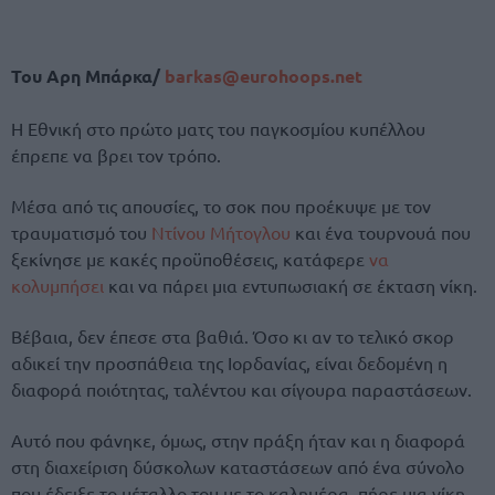
Toυ Aρη Μπάρκα/
barkas@eurohoops.net
Η Εθνική στο πρώτο ματς του παγκοσμίου κυπέλλου
έπρεπε να βρει τον τρόπο.
Μέσα από τις απουσίες, το σοκ που προέκυψε με τον
τραυματισμό του
Ντίνου Μήτογλου
και ένα τουρνουά που
ξεκίνησε με κακές προϋποθέσεις, κατάφερε
να
κολυμπήσει
και να πάρει μια εντυπωσιακή σε έκταση νίκη.
Βέβαια, δεν έπεσε στα βαθιά. Όσο κι αν το τελικό σκορ
αδικεί την προσπάθεια της Ιορδανίας, είναι δεδομένη η
διαφορά ποιότητας, ταλέντου και σίγουρα παραστάσεων.
Αυτό που φάνηκε, όμως, στην πράξη ήταν και η διαφορά
στη διαχείριση δύσκολων καταστάσεων από ένα σύνολο
που έδειξε το μέταλλο του με το καλημέρα, πήρε μια νίκη