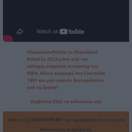
Παρακολουθείστε το Παγκόσμιο
Κύπελλο 2023 μέσα από την
επίσημη υπηρεσία streaming της
FIBA. Κάντε εγγραφή στο Courtside
1891 και μην χάσετε δευτερόλεπτο
από τη δράση!
Διαβάστε ΕΔΩ τα τελευταία νέα
Κάνε το
την Αγαπημένη σου πηγή για
Μπασκετική Ενημέρωση.