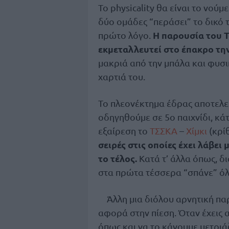
Το physicality θα είναι το νούμ
δύο ομάδες “περάσει” το δικό τ
Η παρουσία του 
πρώτο λόγο.
εκμεταλλευτεί στο έπακρο τη
μακριά από την μπάλα και φυσι
χαρτιά του.
Το πλεονέκτημα έδρας αποτελε
οδηγηθούμε σε 5ο παιχνίδι, κά
εξαίρεση το
ΤΣΣΚΑ
–
Χίμκι
(κρί
σειρές στις οποίες έχει λάβει
το τέλος.
Κατά τ’ άλλα όπως, δ
στα πρώτα τέσσερα “σπάνε” όλ
Άλλη μια διόλου αρνητική π
αφορά στην πίεση. Όταν έχεις 
όπως και να το κάνουμε μετριά