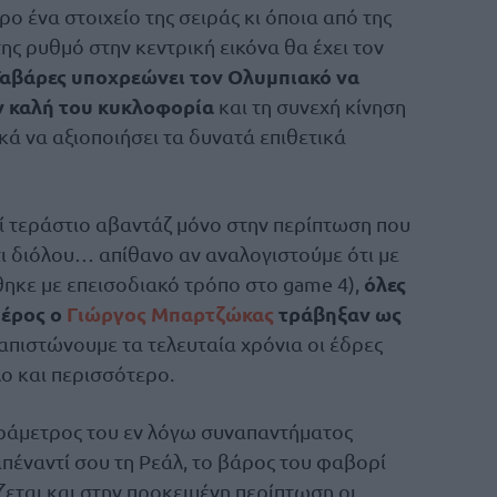
ερο ένα στοιχείο της σειράς κι όποια από της
ης ρυθμό στην κεντρική εικόνα θα έχει τον
Ταβάρες υποχρεώνει τον Ολυμπιακό να
ν καλή του κυκλοφορία
και τη συνεχή κίνηση
κά να αξιοποιήσει τα δυνατά επιθετικά
ί τεράστιο αβαντάζ μόνο στην περίπτωση που
τι διόλου… απίθανο αν αναλογιστούμε ότι με
όλες
θηκε με επεισοδιακό τρόπο στο game 4),
 μέρος ο
Γιώργος Μπαρτζώκας
τράβηξαν ως
ιαπιστώνουμε τα τελευταία χρόνια οι έδρες
ο και περισσότερο.
αράμετρος του εν λόγω συναπαντήματος
απέναντί σου τη Ρεάλ, το βάρος του φαβορί
ζεται και στην προκειμένη περίπτωση οι