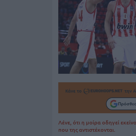
Κάνε το
την Α
Πρόσθεσ
Λένε, ότι η μοίρα οδηγεί εκεί
που της αντιστέκονται.