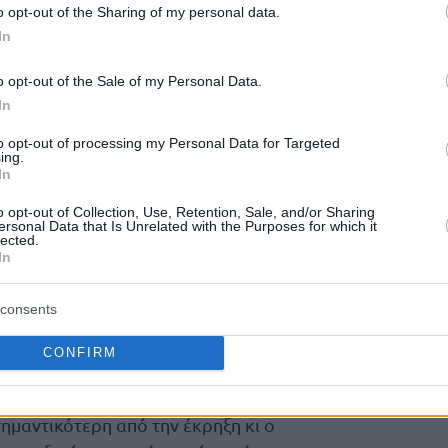
o opt-out of the Sharing of my personal data.
ο ομάδων σε ευρωπαϊκό επίπεδο.
In
ακός θα χρειαστεί περισσότερο από ποτέ το
o opt-out of the Sale of my Personal Data.
αθώς οι Μαδριλένοι έχουν επανειλημμένως
In
ατα σε ομάδες που βρήκαν τον τρόπο να
to opt-out of processing my Personal Data for Targeted
μετρημένα ατού τους
σχυρά, αλλά…
. Σε αυτήν
ing.
In
ώτες δεν αποκλείεται να έχουν διαθέσιμο
καθώς ο
ήση- το πλέον ισχυρό τους όπλο,
o opt-out of Collection, Use, Retention, Sale, and/or Sharing
ersonal Data that Is Unrelated with the Purposes for which it
 για να φωνάξει “παρών” στα μεγάλα
lected.
In
consents
τ, οι “ερυθρόλευκοι” έχουν να
ος σε σχέση με τη Ρεάλ, που στηρίζεται σε
CONFIRM
άδα παικτών (
Καμπάτσο
, Μούσα, Χεζόνια,
πέφτει αισθητά
αι πέρα η ποιότητά της
. Σε μια
σημαντικότερη από την έκρηξη κι ο