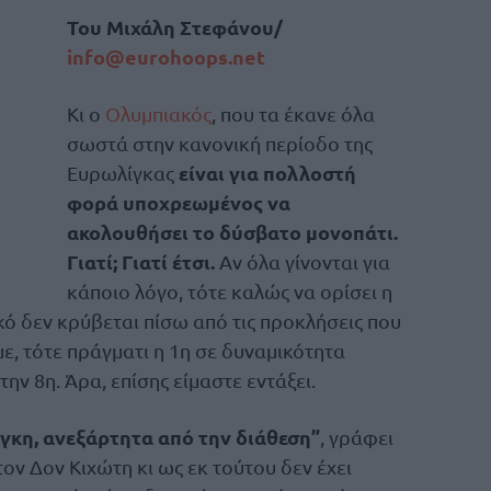
Του Μιχάλη Στεφάνου/
info@eurohoops.net
Κι ο
Ολυμπιακός
, που τα έκανε όλα
σωστά στην κανονική περίοδο της
είναι για πολλοστή
Ευρωλίγκας
φορά υποχρεωμένος να
ακολουθήσει το δύσβατο μονοπάτι.
Γιατί; Γιατί έτσι.
Αν όλα γίνονται για
κάποιο λόγο, τότε καλώς να ορίσει η
ικό δεν κρύβεται πίσω από τις προκλήσεις που
, τότε πράγματι η 1η σε δυναμικότητα
ην 8η. Άρα, επίσης είμαστε εντάξει.
γκη, ανεξάρτητα από την διάθεση”
, γράφει
ον Δον Κιχώτη κι ως εκ τούτου δεν έχει