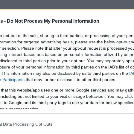
s -
Do Not Process My Personal Information
to opt-out of the sale, sharing to third parties, or processing of your per
formation for targeted advertising by us, please use the below opt-out s
r selection. Please note that after your opt-out request is processed y
eing interest-based ads based on personal information utilized by us or
disclosed to third parties prior to your opt-out. You may separately opt-
losure of your personal information by third parties on the IAB’s list of
. This information may also be disclosed by us to third parties on the
IA
Participants
that may further disclose it to other third parties.
ν κορυφή δεν γίνεται να σε ζαλίζουν τα ύψη,
 that this website/app uses one or more Google services and may gath
ο φετινός
Ολυμπιακός
ατα με το όνομά τους,
including but not limited to your visit or usage behaviour. You may click 
σχολεί το όνομα των αντιπάλων του,
αλλά
 to Google and its third-party tags to use your data for below specifi
υς του το δικό του. Όπως, για παράδειγμα,
ogle consent section.
πλευρό της Ρεάλ,
ου τέθηκε αμέσως στο
l Data Processing Opt Outs
 πιο άνετα αν ο
Παναθηναϊκός
βρεθεί στο
Απόλυτα λογικό με βάση τα
ντίπαλό” του.