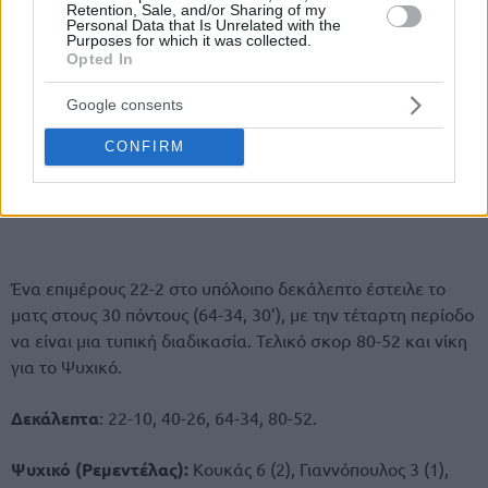
Retention, Sale, and/or Sharing of my
Personal Data that Is Unrelated with the
Purposes for which it was collected.
Opted In
Google consents
CONFIRM
Ένα επιμέρους 22-2 στο υπόλοιπο δεκάλεπτο έστειλε το
ματς στους 30 πόντους (64-34, 30’), με την τέταρτη περίοδο
να είναι μια τυπική διαδικασία. Τελικό σκορ 80-52 και νίκη
για το Ψυχικό.
Δεκάλεπτα
: 22-10, 40-26, 64-34, 80-52.
Ψυχικό (Ρεμεντέλας):
Κουκάς 6 (2), Γιαννόπουλος 3 (1),