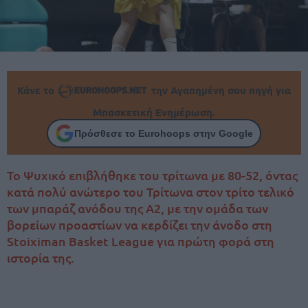
Κάνε το
την Αγαπημένη σου πηγή για
Μπασκετική Ενημέρωση.
Πρόσθεσε το Eurohoops στην Google
Το Ψυχικό επιβλήθηκε του τρίτωνα με 80-52, όντας
κατά πολύ ανώτερο του Τρίτωνα στον τρίτο τελικό
των μπαράζ ανόδου της Α2, με την ομάδα των
βορείων προαστίων να κερδίζει την άνοδο στη
Stoiximan Basket League για πρώτη φορά στη
ιστορία της.