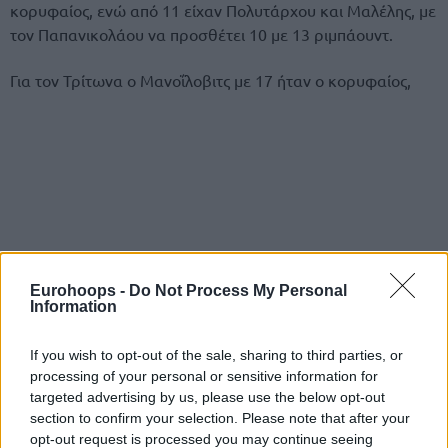
κορυφαίος, ενώ από 11 είχαν Πολυτάρχου και Μαλέλης, με
τον Παπανικολάου να προσθέτει 10 με 13 ριμπάουντ.
Για τον Τρίτωνα ο Μανοΐλοβιτς με 17 ήταν ο κορυφαίος,
Eurohoops -
Do Not Process My Personal
Information
If you wish to opt-out of the sale, sharing to third parties, or
Το Ψυχικό μπήκε δυνατά και στο ημίχρονο ήταν μπροστά
processing of your personal or sensitive information for
με +14 (40-26). Ο Τρίτωνας με όπλο το τρίποντο επέστρεψε
targeted advertising by us, please use the below opt-out
και μείωσε σε 42-32 (23’), όμως η συνέχεια ανήκε
section to confirm your selection. Please note that after your
ολοκληρωτικά στους γηπεδούχους.
opt-out request is processed you may continue seeing