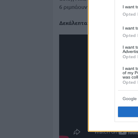
6 ριμπάουντ).
I want t
Opted 
Δεκάλεπτα
: 25-16, 45-42, 58-61,
I want t
Opted 
I want 
Advertis
Opted 
I want t
of my P
was col
Opted 
Google 