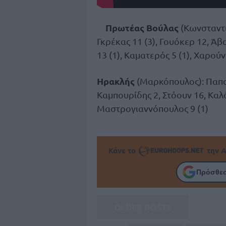
Πρωτέας Βούλας
(Κωνσταντιν
Γκρέκας 11 (3), Γουόκερ 12, Άβ
13 (1), Καματερός 5 (1), Χαρούνι
Ηρακλής
(Μαρκόπουλος): Παπαρέ
Καμπουρίδης 2, Στόουν 16, Καλό
Μαστρογιαννόπουλος 9 (1)
Κάνε το
την Α
Πρόσθεσ
OLDER POSTS