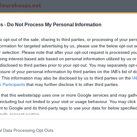
@eurohoops.net
gue 2024-25
ολοκληρώθηκε (με τη 15η
s -
Do Not Process My Personal Information
τα, αυτή του αυριανού (22/12) αγώνα
 Πανερυθραϊκό. Μεγάλο “διπλό” του
to opt-out of the sale, sharing to third parties, or processing of your per
η Βούλα, 11/11 νίκες για την απίθανη
formation for targeted advertising by us, please use the below opt-out s
r selection. Please note that after your opt-out request is processed y
Παπάγου
ον πιεις στο… ποτήρι για τον
.
eing interest-based ads based on personal information utilized by us or
disclosed to third parties prior to your opt-out. You may separately opt-
Ηρακλής
έρας, ο
πέρασε από την έδρα του
losure of your personal information by third parties on the IAB’s list of
 παράταση κι έφτασε τις επτά διαδοχικές
. This information may also be disclosed by us to third parties on the
IA
Participants
that may further disclose it to other third parties.
 θέση του βαθμολογικού πίνακα. Νίκη για τον
ρταλη
του
Ολυμπιακού
να κάνει ματσάρα.
 that this website/app uses one or more Google services and may gath
including but not limited to your visit or usage behaviour. You may click 
 to Google and its third-party tags to use your data for below specifi
που έστειλαν το ματς στην παράταση με
ogle consent section.
το φινάλε για να το πάρουν αργότερα –
23 πόντοι, 4/8 τρίποντα, 6 ριμπάουντ, 9
l Data Processing Opt Outs
τοι, 2/8 τρίποντα) και Κιθ Στόουν (16 πόντοι,