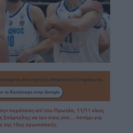
γαπημένη σου πηγή για Μπασκετική Ενημέρωση.
ε το Eurohoops στην Google
ην παράταση επί του Πρωτέα, 11/11 νίκες
ς Σπάρταλης να τον πιεις στο… ποτήρι για
 της 15ης αγωνιστικής.