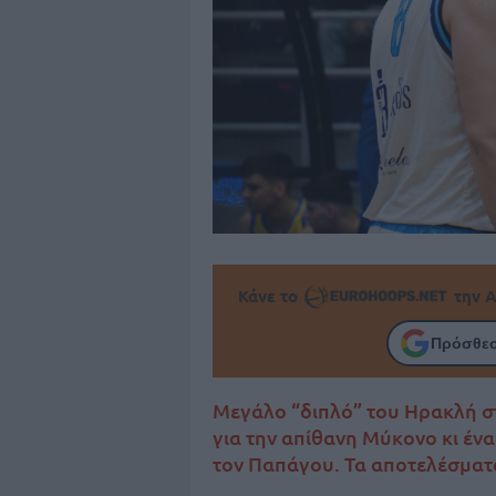
Κάνε το
την Α
Πρόσθεσ
Μεγάλο “διπλό” του Ηρακλή στ
για την απίθανη Μύκονο κι ένα
τον Παπάγου. Τα αποτελέσματα