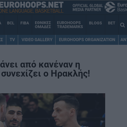
ΕΘΝΙΚΕΣ
EUROHOOPS
A
BCL
FIBA
BLOGS
BET
ΟΜΑΔΕΣ
TRADEMARKS
ΕΣ
TV
VIDEO GALLERY
EUROHOOPS ORGANIZATION
AN
χάνει από κανέναν η
 συνεχίζει ο Ηρακλής!