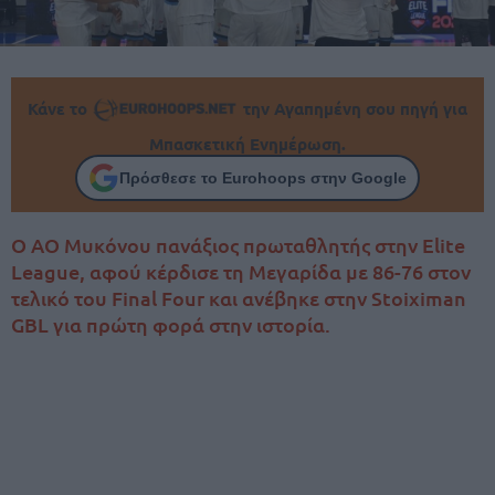
Κάνε το
την Αγαπημένη σου πηγή για
Μπασκετική Ενημέρωση.
Πρόσθεσε το Eurohoops στην Google
Ο ΑΟ Μυκόνου πανάξιος πρωταθλητής στην Elite
League, αφού κέρδισε τη Μεγαρίδα με 86-76 στον
τελικό του Final Four και ανέβηκε στην Stoiximan
GBL για πρώτη φορά στην ιστορία.