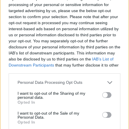
processing of your personal or sensitive information for
Πρώτος σκόρερ για τους νικητές ήταν ο Μπλάκμον με 23
targeted advertising by us, please use the below opt-out
πόντους (6/8 τρίποντα), με 7 ριμπάουντ, 4 ασίστ και 2
section to confirm your selection. Please note that after your
opt-out request is processed you may continue seeing
κλεψίματα, ενώ άλλους 12 πρόσθεσαν οι Σκουλίδας (7
interest-based ads based on personal information utilized by
ριμπάουντ) και Μπράντφορντ (2 ασίστ). Στους 8 πόντους
us or personal information disclosed to third parties prior to
σταμάτησε ο
Βαγγέλης Μάντζαρης
που είχε και 5 ασίστ.
your opt-out. You may separately opt-out of the further
disclosure of your personal information by third parties on the
IAB’s list of downstream participants. This information may
also be disclosed by us to third parties on the
IAB’s List of
Downstream Participants
that may further disclose it to other
third parties.
Please note that this website/app uses one or more Google
Personal Data Processing Opt Outs
services and may gather and store information including but
not limited to your visit or usage behaviour. You may click to
I want to opt-out of the Sharing of my
personal data.
grant or deny consent to Google and its third-party tags to
Opted In
use your data for below specified purposes in below Google
consent section.
I want to opt-out of the Sale of my
Personal Data.
Opted In