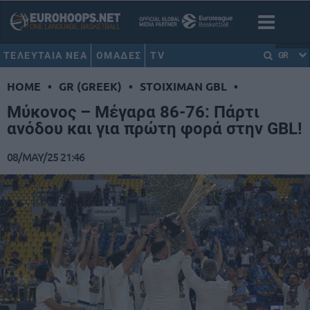
ΤΕΛΕΥΤΑΙΑ ΝΕΑ
ΟΜΑΔΕΣ
TV
GR
HOME
•
GR (GREEK)
•
STOIXIMAN GBL
•
Μύκονος – Μέγαρα 86-76: Πάρτι
ανόδου και για πρώτη φορά στην GBL!
08/MAY/25 21:46