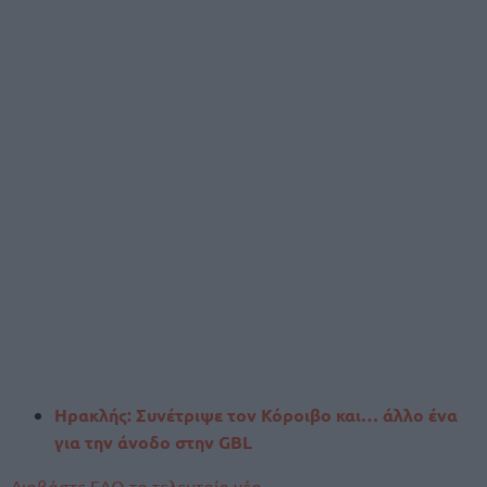
Ηρακλής: Συνέτριψε τον Κόροιβο και… άλλο ένα
για την άνοδο στην GBL
Διαβάστε ΕΔΩ τα τελευταία νέα