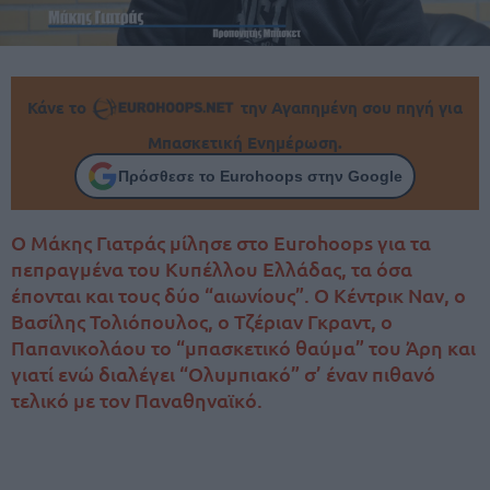
Κάνε το
την Αγαπημένη σου πηγή για
Μπασκετική Ενημέρωση.
Πρόσθεσε το Eurohoops στην Google
Ο Μάκης Γιατράς μίλησε στο Eurohoops για τα
πεπραγμένα του Κυπέλλου Ελλάδας, τα όσα
έπονται και τους δύο “αιωνίους”. Ο Κέντρικ Ναν, ο
Βασίλης Τολιόπουλος, ο Τζέριαν Γκραντ, ο
Παπανικολάου το “μπασκετικό θαύμα” του Άρη και
γιατί ενώ διαλέγει “Ολυμπιακό” σ’ έναν πιθανό
τελικό με τον Παναθηναϊκό.