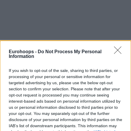
Eurohoops -
Do Not Process My Personal
Information
Από την άλλη, ο
Ολυμπιακός
με μία πολύ καλή ομάδα όπως
If you wish to opt-out of the sale, sharing to third parties, or
το
Περιστέρι
, ήταν σοβαρός. Ο
Ράιτ
με τον
Πετρούσεφ
processing of your personal or sensitive information for
targeted advertising by us, please use the below opt-out
έδωσαν πολλά. Ο Μήτρου-Λονγκ που ήρθε απ’ τον πάγκο
section to confirm your selection. Please note that after your
έδωσε πόντους και βοήθησε τον Ολυμπιακό. Εξαιρετικός στο
opt-out request is processed you may continue seeing
πρώτο δεκάλεπτο ο Παπανικολάου.
Όταν παίζει καλά ο
interest-based ads based on personal information utilized by
Παπανικολάου ο Ολυμπιακός δεν χάνει!
us or personal information disclosed to third parties prior to
your opt-out. You may separately opt-out of the further
Στο τελευταίο παιχνίδι, ο
Προμηθέας
έχει μία ανωτερότητα
disclosure of your personal information by third parties on the
IAB’s list of downstream participants. This information may
και μία κατηγορία διαφορά. Ο
Πανιώνιος
έκανε μία φιλότιμη