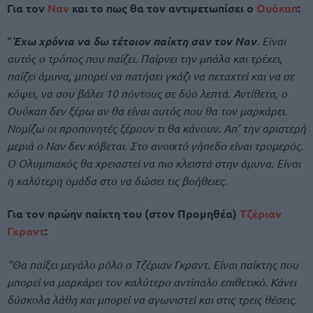
Για τον
Ναν
και το πως θα τον αντιμετωπίσει ο
Ουόκαπ
:
“
Έχω χρόνια να δω τέτοιον παίκτη σαν τον Ναν
. Είναι
αυτός ο τρόπος που παίζει. Παίρνει την μπάλα και τρέχει,
παίζει άμυνα, μπορεί να πατήσει γκάζι να πεταχτεί και να σε
κόψει, να σου βάλει 10 πόντους σε δύο λεπτά. Αντίθετα, ο
Ουόκαπ δεν ξέρω αν θα είναι αυτός που θα τον μαρκάρει.
Νομίζω οι προπονητές ξέρουν τι θα κάνουν. Απ’ την αριστερή
μεριά ο Ναν δεν κόβεται. Στο ανοιχτό γήπεδο είναι τρομερός.
Ο Ολυμπιακός θα χρειαστεί να πιο κλειστά στην άμυνα. Είναι
η καλύτερη ομάδα στο να δώσει τις βοήθειες.
Για τον πρώην παίκτη του (στον Προμηθέα)
Τζέριαν
Γκραντ
:
“Θα παίξει μεγάλο ρόλο ο Τζέριαν Γκραντ. Είναι παίκτης που
μπορεί να μαρκάρει τον καλύτερο αντίπαλο επιθετικό. Κάνει
δύσκολα λάθη και μπορεί να αγωνιστεί και στις τρεις θέσεις.