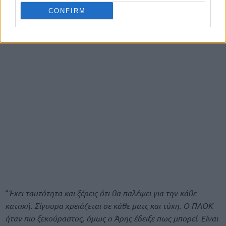
CONFIRM
“
Έχει ταυτότητα και ξέρεις ότι θα παλέψει για την κάθε
κατοχή. Σίγουρα χρειάζεται σε κάθε ματς και τύχη
.
Ο ΠΑΟΚ
ήταν πιο ξεκούραστος, όμως ο Άρης έδειξε πως μπορεί. Είναι