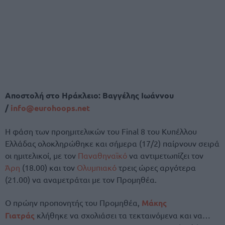
Αποστολή στο Ηράκλειο: Βαγγέλης Ιωάννου
/
info@eurohoops.net
Η φάση των προημιτελικών του Final 8 του Κυπέλλου
Ελλάδας ολοκληρώθηκε και σήμερα (17/2) παίρνουν σειρά
οι ημιτελικοί, με τον
Παναθηναϊκό
να αντιμετωπίζει τον
Άρη
(18.00) και τον
Ολυμπιακό
τρεις ώρες αργότερα
(21.00) να αναμετράται με τον Προμηθέα.
Ο πρώην προπονητής του Προμηθέα,
Μάκης
Γιατράς
κλήθηκε να σχολιάσει τα τεκταινόμενα και να…