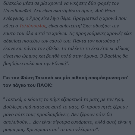
δύσκολο μέσα σε μία χρονιά να νικήσεις δύο φορές τον
Παναθηναϊκό. Δεν είναι ακατόρθωτο όμως. Από θέμα
ενέργειας, ο Άρης είχε λίγο θέμα. Πραγματικά η χρονιά που
κάνει ο
Τολιόπουλος
, είναι απίστευτη! Έχει αδικήσει τον
εαυτό του όλα αυτά τα χρόνια. Τις προηγούμενες χρονιές είχε
αδικήσει πιστεύω τον εαυτό του. Πάντα τον κοιτούσα τί
έκανε και πάντα τον ήθελα. Το ταλέντο το έχει έτσι κι αλλιώς
είναι πιο ώριμος και βοηθά πολύ στην άμυνα. Ο Βασίλης θα
βοηθήσει πολύ και την Εθνική”.
Για τον Φώτη Τακιανό και μία πιθανή απομάκρυνση απ’
τον πάγκο του ΠΑΟΚ:
“
Τακτικά, ο κόουτς το πήγε εξαιρετικά το ματς με τον Άρη.
Δούλεψε πράγματα σε αυτό το ματς. Οι προπονητές ξέρουν
μόνο πότε τους προσλαμβάνεις. Δεν ξέρουν πότε θα
απολυθούν… Δεν είναι σίγουρα ευχάριστο, αλλά αυτή είναι η
μοίρα μας. Κρινόμαστε απ’ τα αποτελέσματα”.