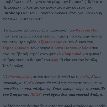
προβλέψει τι μέλει γενέσθαι μέχρι την Κυριακή (18/2) στο
Ηράκλειο της Κρήτης και μιλώντας στην κάμερα του
Eurohoops
και τον Ευάγγελο Ιωάννου ήταν για μια ακόμη
φορά ΑΠΟΛΑΥΣΤΙΚΟΣ!
Η αναφορά του στους δύο “αιωνίους”, τον
Κέντρικ Ναν
που “έχει χρόνια να δει τέτοιον παίκτη”, τον πρώην παίκτη
του στον Προμηθέα,
Τζέριαν Γκραντ
, την άμυνα του
Τόμας Ουόκαπ
, τον αρχηγό
Κώστα Παπανικολάου
που
είναι το “βαρόμετρο” στον φετινό
Ολυμπιακό
και φυσικά
το “μπασκετικό θαύμα” του
Άρη
. Τί είπε για τον Βασίλη
Τολιόπουλο;
“
Ο
Παναθηναϊκός
αν και δεν έπαιξε καλά με την
ΑΕΚ
, δίκαια
προκρίθηκε. Η
ΑΕΚ
έκανε μία καλή εμφάνιση σε σχέση με το
παιχνίδι του πρωταθλήματος. Όσον αφορά τώρα το
παιχνίδι
του Άρη με τον
ΠΑΟΚ
, εκεί έγινε ένα μπασκετικό θαύμα.
Πολλές φορές έχουμε δει ανατροπές αλλά ο τρόπος που ήρθε