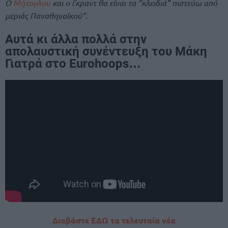
Ο
Μήτογλου
και ο Γκραντ θα είναι τα “κλειδιά” πιστεύω από
μεριάς Παναθηναϊκού”.
Αυτά κι άλλα πολλά στην
απολαυστική συνέντευξη
του Μάκη
Γιατρά
στο Eurohoops…
Διαβάστε ΕΔΩ τα τελευταία νέα