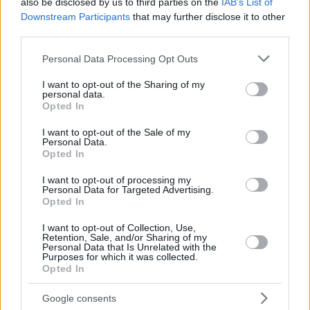
also be disclosed by us to third parties on the
IAB’s List of
προσπάθεια, θέλει να ανέβει στην Α1. Οι Πατρινοί είναι στην
Downstream Participants
that may further disclose it to other
Ευρώπη και προχωράει και δικαίως αυτές οι ομάδες
third parties.
προκρίθηκαν
“, δήλωσε αρχικά ο κόουτς
Γιατράς
.
Please note that this website/app uses one or more Google
Personal Data Processing Opt Outs
services and may gather and store information including but
Και συνέχισε για τον Άρη και τον Τολιόπουλο:
not limited to your visit or usage behaviour. You may click to
I want to opt-out of the Sharing of my
personal data.
grant or deny consent to Google and its third-party tags to
Opted In
use your data for below specified purposes in below Google
consent section.
I want to opt-out of the Sale of my
Personal Data.
Opted In
I want to opt-out of processing my
Personal Data for Targeted Advertising.
Opted In
I want to opt-out of Collection, Use,
Retention, Sale, and/or Sharing of my
Personal Data that Is Unrelated with the
Purposes for which it was collected.
Opted In
Google consents