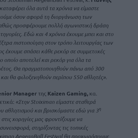
αταφέρει όλα αυτά τα χρόνια να είμαστε
μούμε όσον αφορά τη διοργάνωση των
καθώς προσφέρουμε πολλή αγωνιστική δράση
κατηγορίες. Εδώ και 4 χρόνια έχουμε μπει και στο
 έξτρα πιστοποίηση στον τρόπο λειτουργίας των
ς έχουμε σπάσει κάθε ρεκόρ σε συμμετοχές
ο οποίο αποτελεί και ρεκόρ για όλα τα
 φέτος. Θα πραγματοποιηθούν πάνω από 300
α και θα φιλοξενηθούν περίπου 550 αθλητές».
Senior Manager
Kaizen Gaming,
της
κα.
ετικά:
«Στην
Stoiximan
είμαστε σταθερά
η
 αθλητισμού και βρισκόμαστε εδώ για 3
στις χορηγίες μας φροντίζουμε να
συνεισφορά, στηρίζοντας τις τοπικές
iximan
AegeanBall
Festival
θα προχωρήσουμε