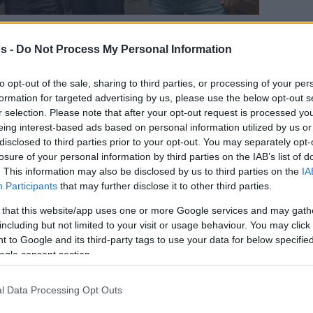
Γιώργος Πρίντεζης
,
AegeanBall Festival
s -
Do Not Process My Personal Information
χει σπάσει όλα τα ρεκόρ σε συμμετοχές και η
δη πολύ μεγάλη. Θα είναι ένα τριήμερο γεμάτο
to opt-out of the sale, sharing to third parties, or processing of your per
formation for targeted advertising by us, please use the below opt-out s
ην καρδιά μου τον Δήμου Σύρου-Ερμούπολης,
r selection. Please note that after your opt-out request is processed y
 τον μεγάλο μας χορηγό τη
Stoiximan
και την
eing interest-based ads based on personal information utilized by us or
disclosed to third parties prior to your opt-out. You may separately opt-
losure of your personal information by third parties on the IAB’s list of
. This information may also be disclosed by us to third parties on the
IA
ης,
Αλέξανδρος Αθανασίου
κ.
ανέφερε:
«Σας
Participants
that may further disclose it to other third parties.
ο
ρά στη Σύρο, στην Ερμούπολη για το 6
 that this website/app uses one or more Google services and may gath
Η διοργάνωση, αποτελεί το όραμα του Γιώργου
including but not limited to your visit or usage behaviour. You may click 
οώθηση που προσφέρει στο άθλημα του μπάσκετ
 to Google and its third-party tags to use your data for below specifi
ogle consent section.
με τις παρουσίες όλων αυτών των αστέρων που
 το 2016, ξεκίνησε αυτή η διοργάνωση κανείς
l Data Processing Opt Outs
να γίνει το καλύτερο 3
X
3 σε όλη την Ελλάδα».