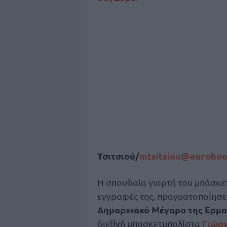
Τσιτσιού/
mtsitsiou@eurohoo
Η σπουδαία γιορτή του μπάσκε
εγγραφές της, πραγματοποίησε 
Δημαρχιακό Μέγαρο της Ερμο
Γιώργ
διεθνή μπασκετμπολίστα