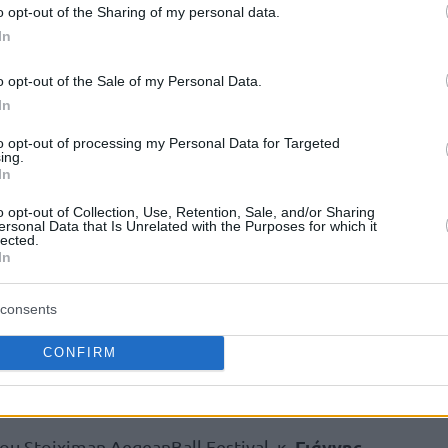
o opt-out of the Sharing of my personal data.
Γιάννης Λάσκαρης
.
, τόνισε μεταξύ άλλων:
In
ίκηση του Δήμου Σύρου-Ερμούπολης με την
o opt-out of the Sale of my Personal Data.
άνουμε αυτή τη διοργάνωση. Οι άνθρωποι του
In
οτιδήποτε ζητήσουμε όλα αυτά τα χρόνια και
στη φετινή μας προετοιμασία. Ένα μεγάλο
to opt-out of processing my Personal Data for Targeted
ing.
εια Νοτίου Αιγαίου, σε όλους τους χορηγούς
In
α το πολύτιμο κοινωνικό της έργο στο νησί.
o opt-out of Collection, Use, Retention, Sale, and/or Sharing
λη στήριξη από πολλούς τοπικούς χορηγούς τους
ersonal Data that Is Unrelated with the Purposes for which it
lected.
χος μας είναι να βλέπουμε την Πλατεία
In
νθρώπους όλων των ηλικιών, μικρούς και
ρασιτεχνικό αθλητισμό και τον αθλητικό
consents
ης Πλατείας Μιαούλη θα ταξιδέψει όχι μόνο σε
CONFIRM
OTE
TV
αλλά και στο εξωτερικό στην ομογένεια,
δά».
Γιάννης
ου Stoiximan AegeanBall Festival, κ.