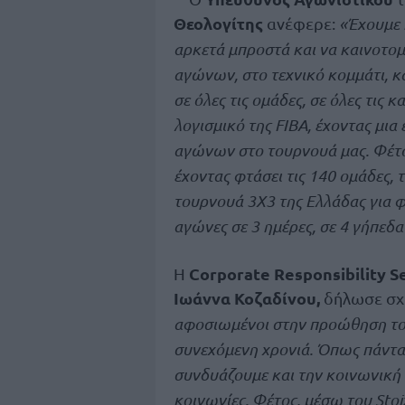
Θεολογίτης
ανέφερε:
«Έχουμε κ
αρκετά μπροστά και να καινοτο
αγώνων, στο τεχνικό κομμάτι, 
σε όλες τις ομάδες, σε όλες τις 
λογισμικό της
FIBA
, έχοντας μια
αγώνων στο τουρνουά μας. Φέτο
έχοντας φτάσει τις 140 ομάδες, τ
τουρνουά 3
X
3 της Ελλάδας για
αγώνες σε 3 ημέρες, σε 4 γήπεδ
Corporate Responsibility 
Η
Ιωάννα Κοζαδίνου,
δήλωσε σχ
αφοσιωμένοι στην προώθηση του
συνεχόμενη χρονιά. Όπως πάντα 
συνδυάζουμε και την κοινωνική 
κοινωνίες. Φέτος, μέσω του
Sto