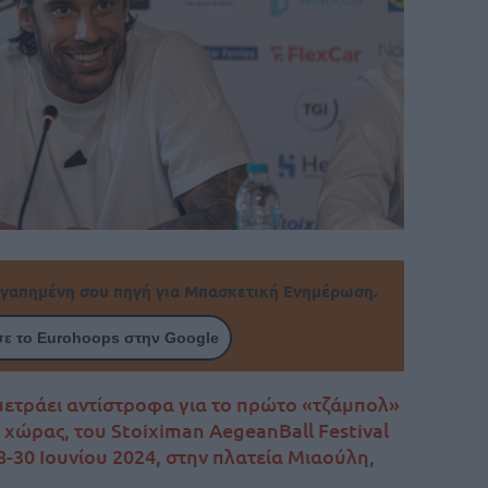
γαπημένη σου πηγή για Μπασκετική Ενημέρωση.
ε το Eurohoops στην Google
ετράει αντίστροφα για το πρώτο «τζάμπολ»
 χώρας, του Stoiximan AegeanBall Festival
8-30 Ιουνίου 2024, στην πλατεία Μιαούλη,