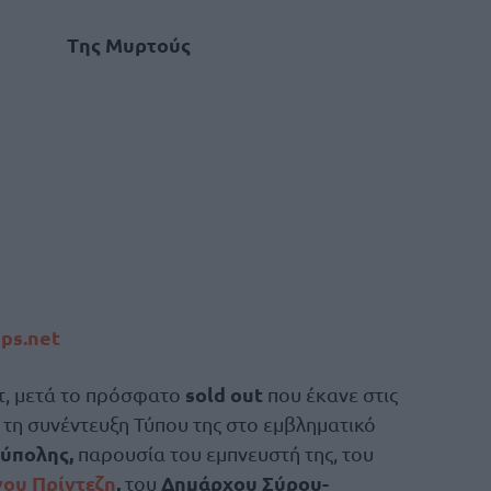
Tης Μυρτούς
ps.net
sold
out
τ, μετά το πρόσφατο
που έκανε στις
τη συνέντευξη Τύπου της στο εμβληματικό
ύπολης,
παρουσία του εμπνευστή της, του
ου Πρίντεζη
,
Δημάρχου Σύρου-
του