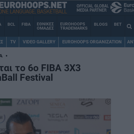
ΕΘΝΙΚΕΣ
EUROHOOPS
A
BCL
FIBA
BLOGS
BET
ΟΜΑΔΕΣ
TRADEMARKS
ΕΣ
TV
VIDEO GALLERY
EUROHOOPS ORGANIZATION
AN
Α
•
αι το 6ο FIBA 3X3
all Festival