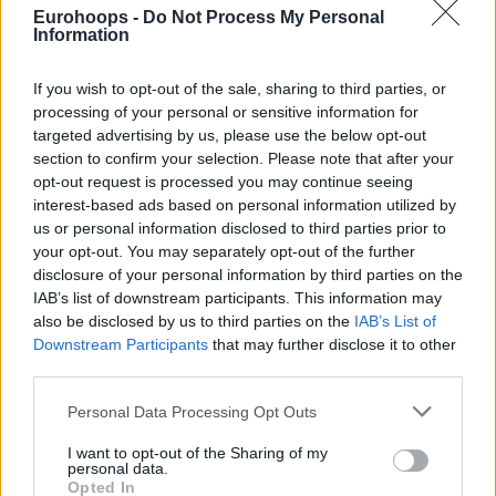
Παναθηναϊκό να αντιμετωπίζει τον Αμύντα με αβαντάζ της
Eurohoops -
Do Not Process My Personal
Information
έδρας (στις δύο νίκες) και στη συνέχεια θα αντιμετωπίσει
τον δεύτερο στη βαθμολογία, Αθηναϊκό, για την πρόκριση
If you wish to opt-out of the sale, sharing to third parties, or
στον τελικό της διοργάνωσης.
processing of your personal or sensitive information for
targeted advertising by us, please use the below opt-out
section to confirm your selection. Please note that after your
opt-out request is processed you may continue seeing
interest-based ads based on personal information utilized by
us or personal information disclosed to third parties prior to
your opt-out. You may separately opt-out of the further
disclosure of your personal information by third parties on the
IAB’s list of downstream participants. This information may
also be disclosed by us to third parties on the
IAB’s List of
Downstream Participants
that may further disclose it to other
third parties.
Please note that this website/app uses one or more Google
Personal Data Processing Opt Outs
services and may gather and store information including but
not limited to your visit or usage behaviour. You may click to
I want to opt-out of the Sharing of my
personal data.
grant or deny consent to Google and its third-party tags to
Opted In