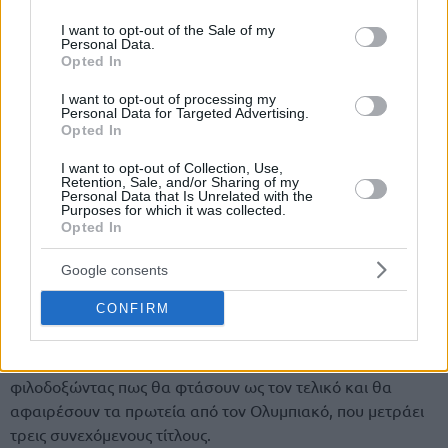
use your data for below specified purposes in below Google
consent section.
I want to opt-out of the Sale of my
Personal Data.
Opted In
I want to opt-out of processing my
Personal Data for Targeted Advertising.
Opted In
I want to opt-out of Collection, Use,
Retention, Sale, and/or Sharing of my
Personal Data that Is Unrelated with the
Purposes for which it was collected.
Opted In
Google consents
CONFIRM
Οι “πράσινες” θα πάνε με την
Σελέν Ερντέμ
στα playoffs,
φιλοδοξώντας πως θα φτάσουν ως τον τελικό και θα
αφαιρέσουν τα πρωτεία από τον Ολυμπιακό, που μετράει
τρεις συνεχόμενους τίτλους.