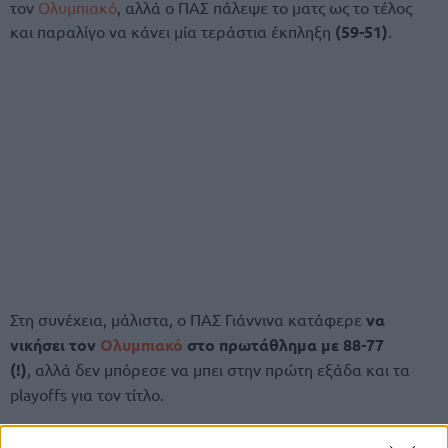
τον
Ολυμπιακό
, αλλά ο ΠΑΣ πάλεψε το ματς ως το τέλος
και παραλίγο να κάνει μία τεράστια έκπληξη
(59-51)
.
Στη συνέχεια, μάλιστα, ο ΠΑΣ Γιάννινα κατάφερε
να
νικήσει τον
Ολυμπιακό
στο πρωτάθλημα με 88-77
(!)
,
αλλά δεν μπόρεσε να μπει στην πρώτη εξάδα και τα
playoffs για τον τίτλο.
Τα playoffs ξεκινούν την Τετάρτη (12/3) με τον τρίτο