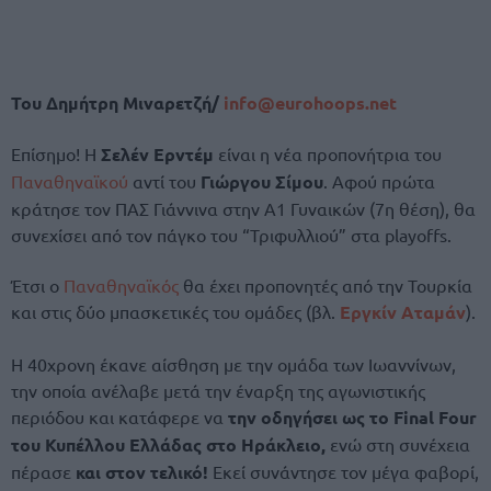
Του Δημήτρη Μιναρετζή/
info@eurohoops.net
Επίσημο! Η
Σελέν Ερντέμ
είναι η νέα προπονήτρια του
Παναθηναϊκού
αντί του
Γιώργου Σίμου
. Αφού πρώτα
κράτησε τον ΠΑΣ Γιάννινα στην Α1 Γυναικών (7η θέση), θα
συνεχίσει από τον πάγκο του “Τριφυλλιού” στα playoffs.
Έτσι ο
Παναθηναϊκός
θα έχει προπονητές από την Τουρκία
και στις δύο μπασκετικές του ομάδες (βλ.
Εργκίν Αταμάν
).
Η 40χρονη έκανε αίσθηση με την ομάδα των Ιωαννίνων,
την οποία ανέλαβε μετά την έναρξη της αγωνιστικής
περιόδου και κατάφερε να
την οδηγήσει ως το Final Four
του Κυπέλλου Ελλάδας στο Ηράκλειο,
ενώ στη συνέχεια
πέρασε
και στον τελικό!
Εκεί συνάντησε τον μέγα φαβορί,