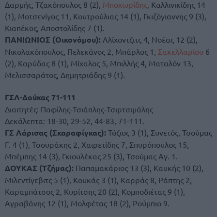
Δαρμής, Τζακόπουλος 8 (2),
Μποχωρίδης
, Καλλινικίδης 14
(1), Μοτσενίγος 11, Κουτρούλιας 14 (1), Γκιζόγιαννης 9 (3),
Κιαπέκος, Αποστολίδης 7 (1).
ΠΑΝΙΩΝΙΟΣ (Οικονόμου):
Aλίχοντζιτς 4, Νοέας 12 (2),
Νικολακόπουλος, Πελεκάνος 2, Μπάρλος 1,
Σακελλαρίου
6
(2), Καρύδας 8 (1), Μίχαλος 5, Μπιλλής 4, Ματαλόν 13,
Μελισσαράτος, Δημητριάδης 9 (1).
ΓΣΛ-Δούκας 71-111
Διαιτητές: Παφίλης-Τσιάπλης-Τσιρτσιμάλης
Δεκάλεπτα: 18-30, 29-52, 44-83, 71-111.
ΓΣ Λάρισας (Σκαραφίγκας):
Τόζιος 3 (1), Συνετός, Τσούμας
Γ. 4 (1), Τσουράκης 2, Χαιρετίδης 7, Σπυρόπουλος 15,
Μπέμπης 14 (3), Γκιουλέκας 25 (3), Τσούμας Αγ. 1.
ΔOYKΑΣ (Τζήμας):
Παπαμακάριος 13 (3), Καυκής 10 (2),
Μιλεντίγεβιτς 5 (1), Κουκάς 3 (1), Καρράς 8, Ράπτης 2,
Καραμπάτσος 2, Κυρίτσης 20 (2), Κομποδιέτας 9 (1),
Αγραβάνης 12 (1), Μολφέτας 18 (2), Ρούμπιο 9.