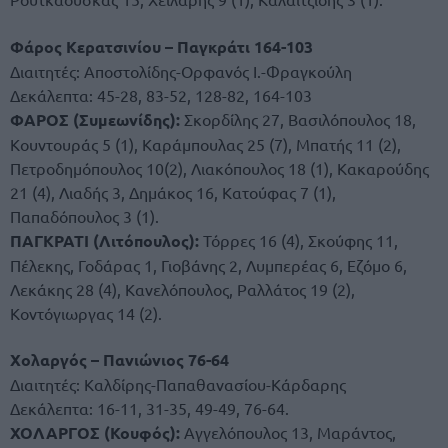
Φάρος Κερατσινίου – Παγκράτι 164-103
Διαιτητές: Αποστολίδης-Ορφανός Ι.-Φραγκούλη
Δεκάλεπτα: 45-28, 83-52, 128-82, 164-103
ΦΑΡΟΣ (Συμεωνίδης):
Σκορδίλης 27, Βασιλόπουλος 18,
Κουντουράς 5 (1), Καράμπουλας 25 (7), Μπατής 11 (2),
Πετροδημόπουλος 10(2), Λιακόπουλος 18 (1), Κακαρούδης
21 (4), Λιαδής 3, Δημάκος 16, Κατούφας 7 (1),
Παπαδόπουλος 3 (1).
ΠΑΓΚΡΑΤΙ (Λιτόπουλος):
Τόρρες 16 (4), Σκούφης 11,
Πέλεκης, Γοδάρας 1, Γιοβάνης 2, Λυμπερέας 6, Εζόμο 6,
Λεκάκης 28 (4), Κανελόπουλος, Ραλλάτος 19 (2),
Κοντόγιωργας 14 (2).
Χολαργός – Πανιώνιος 76-64
Διαιτητές: Καλδίρης-Παπαθανασίου-Κάρδαρης
Δεκάλεπτα: 16-11, 31-35, 49-49, 76-64.
ΧΟΛΑΡΓΟΣ (Κουφός):
Αγγελόπουλος 13, Μαράντος,