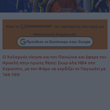
Κάνε το
την Αγαπημένη σου πηγή για
Μπασκετική Ενημέρωση.
Πρόσθεσε το Eurohoops στην Google
Ο Χολαργός νίκησε και τον Πανιώνιο και έφερε τον
Ηρακλή στην πρώτη θέση! Σκορ αλά NBA στο
Κερατσίνι, με τον Φάρο να κερδίζει το Παγκράτι με
164-103!