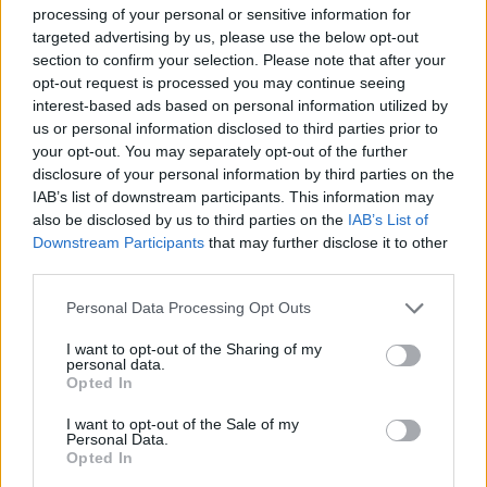
processing of your personal or sensitive information for
Γκιζόγιαννης 3.
targeted advertising by us, please use the below opt-out
Ηράκλειο (Βισκαδουράκης):
Λόλας 17, Παπαδάκης 6 (1),
section to confirm your selection. Please note that after your
Μαραγκάκης, Κουπίδης 13, Πετράκης 3, Τσερκιτζόγλου 3
opt-out request is processed you may continue seeing
(1), Γουμενάκης, Πάλλης 7, Λάτοβιτς 2.
interest-based ads based on personal information utilized by
us or personal information disclosed to third parties prior to
your opt-out. You may separately opt-out of the further
disclosure of your personal information by third parties on the
IAB’s list of downstream participants. This information may
also be disclosed by us to third parties on the
IAB’s List of
Downstream Participants
that may further disclose it to other
third parties.
Please note that this website/app uses one or more Google
Personal Data Processing Opt Outs
services and may gather and store information including but
not limited to your visit or usage behaviour. You may click to
I want to opt-out of the Sharing of my
personal data.
grant or deny consent to Google and its third-party tags to
Opted In
use your data for below specified purposes in below Google
consent section.
I want to opt-out of the Sale of my
Personal Data.
Opted In