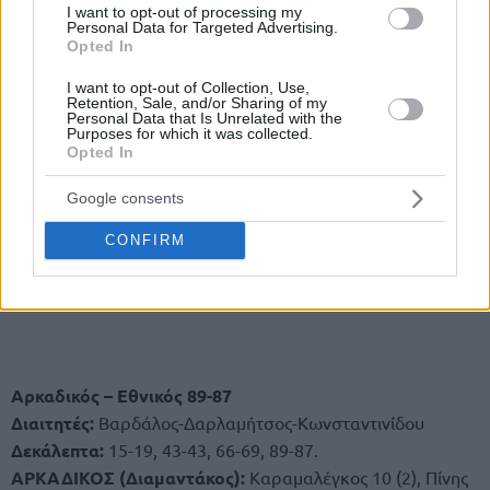
I want to opt-out of processing my
Personal Data for Targeted Advertising.
Opted In
I want to opt-out of Collection, Use,
Retention, Sale, and/or Sharing of my
Personal Data that Is Unrelated with the
Purposes for which it was collected.
Opted In
Google consents
CONFIRM
Αρκαδικός – Εθνικός 89-87
Διαιτητές:
Βαρδάλος-Δαρλαμήτσος-Κωνσταντινίδου
Δεκάλεπτα:
15-19, 43-43, 66-69, 89-87.
ΑΡΚΑΔΙΚΟΣ (Διαμαντάκος):
Καραμαλέγκος 10 (2), Πίνης