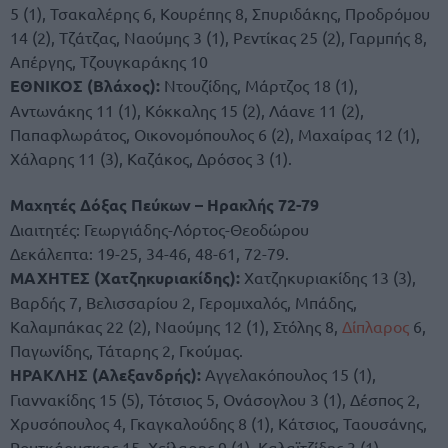
5 (1), Τσακαλέρης 6, Κουρέπης 8, Σπυριδάκης, Προδρόμου
14 (2), Τζάτζας, Ναούμης 3 (1), Ρεντίκας 25 (2), Γαρμπής 8,
Απέργης, Τζουγκαράκης 10
ΕΘΝΙΚΟΣ (Βλάχος):
Ντουζίδης, Μάρτζος 18 (1),
Αντωνάκης 11 (1), Κόκκαλης 15 (2), Λάανε 11 (2),
Παπαφλωράτος, Οικονομόπουλος 6 (2), Μαχαίρας 12 (1),
Χάλαρης 11 (3), Καζάκος, Δρόσος 3 (1).
Μαχητές Δόξας Πεύκων – Ηρακλής 72-79
Διαιτητές: Γεωργιάδης-Λόρτος-Θεοδώρου
Δεκάλεπτα: 19-25, 34-46, 48-61, 72-79.
ΜΑΧΗΤΕΣ (Χατζηκυριακίδης):
Χατζηκυριακίδης 13 (3),
Βαρδής 7, Βελισσαρίου 2, Γερομιχαλός, Μπάδης,
Καλαμπάκας 22 (2), Ναούμης 12 (1), Στόλης 8,
Δίπλαρος
6,
Παγωνίδης, Τάταρης 2, Γκούμας.
ΗΡΑΚΛΗΣ (Αλεξανδρής):
Αγγελακόπουλος 15 (1),
Γιαννακίδης 15 (5), Τότσιος 5, Ονάσογλου 3 (1), Δέσπος 2,
Χρυσόπουλος 4, Γκαγκαλούδης 8 (1), Κάτσιος, Ταουσάνης,
Ρουτκάουσκας 15, Χείλαρης 9 (1), Καλαϊτζίδης 3 (1).