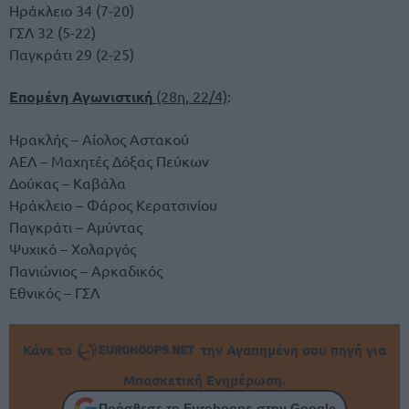
Ηράκλειο 34 (7-20)
ΓΣΛ 32 (5-22)
Παγκράτι 29 (2-25)
Επομένη Αγωνιστική
(28η, 22/4)
:
Ηρακλής – Αίολος Αστακού
ΑΕΛ – Μαχητές Δόξας Πεύκων
Δούκας – Καβάλα
Ηράκλειο – Φάρος Κερατσινίου
Παγκράτι – Αμύντας
Ψυχικό – Χολαργός
Πανιώνιος – Αρκαδικός
Εθνικός – ΓΣΛ
Κάνε το
την Αγαπημένη σου πηγή για
Μπασκετική Ενημέρωση.
Πρόσθεσε το Eurohoops στην Google