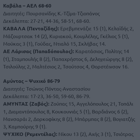
Καβάλα – ΑΕΛ 68-60
Διαιτητές: Πουρσανίδης Κ.-Τζίμα-Τζιοπάνος
Δεκάλεπτα: 27-21, 44-36, 58-51, 68-60.
ΚΑΒΑΛΑ (Πενταζίδης):
Ερεβμπενάζιε 15 (1), Κελαϊδής 2,
Μάζουρτσακ 14 (2), Κυριακού, Κουμλέλης, Γκέλιος 5 (1),
Μούκας 3 (1), Γούδας, Ντιαλό 15, Σκλήβας 14.
ΑΕ Λάρισας (Παπαδόπουλος):
Καρατάσιος, Πολίτης 14
(1), Σταμπουλής 8 (2), Παπαχρήστος 6, Δεληγεώργης 8 (2),
Τσιλούλης 2, Μαλτέσιος 2, Τσούτσος 4, Θορστέινσον 16.
Αμύντας – Ψυχικό 86-79
Διαιτητές: Τσώνος-Πόντας-Αναστασίου
Δεκάλεπτα: 17-23, 36-50, 59-60, 86-79.
ΑΜΥΝΤΑΣ (Ζαβός):
Ζούπας 15, Αγγελόπουλος 21, Τοπάλι
1, Διαμαντόπουλος 8, Κουκουνιάς 5 (1), Βαρδιάνος 6 (2),
Μανσαράι 2, Δορκοφίκης 8 (2), Μπάρμπας 8 (2), Βογιατζής
3, Καμπούρης 9 (1).
ΨΥΧΙΚΟ (Ρεμεντέλας):
Νίκου 13 (2), Αχής 3 (1), Τσιότρας