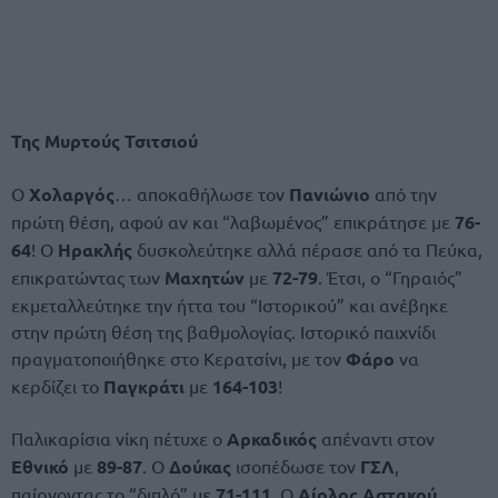
Της Μυρτούς Τσιτσιού
Ο
Χολαργός
… αποκαθήλωσε τον
Πανιώνιο
από την
πρώτη θέση, αφού αν και “λαβωμένος” επικράτησε με
76-
64
! Ο
Ηρακλής
δυσκολεύτηκε αλλά πέρασε από τα Πεύκα,
επικρατώντας των
Μαχητών
με
72-79
. Έτσι, ο “Γηραιός”
εκμεταλλεύτηκε την ήττα του “Ιστορικού” και ανέβηκε
στην πρώτη θέση της βαθμολογίας. Ιστορικό παιχνίδι
πραγματοποιήθηκε στο Κερατσίνι, με τον
Φάρο
να
κερδίζει το
Παγκράτι
με
164-103
!
Παλικαρίσια νίκη πέτυχε ο
Αρκαδικός
απέναντι στον
Εθνικό
με
89-87
. Ο
Δούκας
ισοπέδωσε τον
ΓΣΛ
,
παίρνοντας το “διπλό” με
71-111
. Ο
Αίολος Αστακού