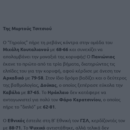
Της Μυρτούς Τσιτσιού
Ο “Γηραίος” πήρε τη ρεβάνς κόντρα στην ομάδα του
Μιχάλη Κουταλιανού
με
68-66
και συνεχίζει να
απολαμβάνει την μοναξιά της κορυφής! Ο
Πανιώνιος
έκανε το πρώτο από τα τρία βήματα, διατηρώντας τις
ελπίδες του για την κορυφή, αφού κέρδισε με άνεση τον
Αρκαδικό
με
79-58
. Στον ίδιο δρόμο βαδίζει και ο δεύτερος
της βαθμολογίας,
Δούκας
, ο οποίος ξεπέρασε εύκολα την
Καβάλα
με
87-65
. Το
Ηράκλειο
δεν κατάφερε να
ανταγωνιστεί για πολύ τον
Φάρο Κερατσινίου
, ο οποίος
πήρε το “διπλό” με
62-81
.
Ο
Εθνικός
έστειλε στη Β’ Εθνική τον
ΓΣΛ
, κερδίζοντάς τον
με
88-71
. Το
Ψυχικό
αντιστάθηκε, αλλά τελικά δεν