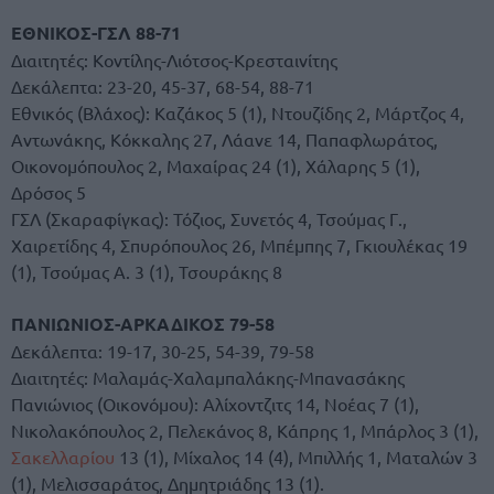
ΕΘΝΙΚΟΣ-ΓΣΛ 88-71
Διαιτητές: Κοντίλης-Λιότσος-Κρεσταινίτης
Δεκάλεπτα: 23-20, 45-37, 68-54, 88-71
Εθνικός (Βλάχος): Καζάκος 5 (1), Ντουζίδης 2, Μάρτζος 4,
Αντωνάκης, Κόκκαλης 27, Λάανε 14, Παπαφλωράτος,
Οικονομόπουλος 2, Μαχαίρας 24 (1), Χάλαρης 5 (1),
Δρόσος 5
ΓΣΛ (Σκαραφίγκας): Τόζιος, Συνετός 4, Τσούμας Γ.,
Χαιρετίδης 4, Σπυρόπουλος 26, Μπέμπης 7, Γκιουλέκας 19
(1), Τσούμας Α. 3 (1), Τσουράκης 8
ΠΑΝΙΩΝΙΟΣ-ΑΡΚΑΔΙΚΟΣ 79-58
Δεκάλεπτα: 19-17, 30-25, 54-39, 79-58
Διαιτητές: Μαλαμάς-Χαλαμπαλάκης-Μπανασάκης
Πανιώνιος (Οικονόμου): Aλίχοντζιτς 14, Νοέας 7 (1),
Νικολακόπουλος 2, Πελεκάνος 8, Κάπρης 1, Μπάρλος 3 (1),
Σακελλαρίου
13 (1), Μίχαλος 14 (4), Μπιλλής 1, Ματαλών 3
(1), Μελισσαράτος, Δημητριάδης 13 (1).