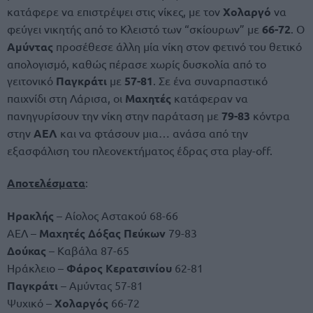
κατάφερε να επιστρέψει στις νίκες, με τον
Χολαργό
να
φεύγει νικητής από το Κλειστό των “σκίουρων” με
66-72
. Ο
Αμύντας
προσέθεσε άλλη μία νίκη στον φετινό του θετικό
απολογισμό, καθώς πέρασε χωρίς δυσκολία από το
γειτονικό
Παγκράτι
με
57-81
. Σε ένα συναρπαστικό
παιχνίδι στη Λάρισα, οι
Μαχητές
κατάφεραν να
πανηγυρίσουν την νίκη στην παράταση με
79-83
κόντρα
στην
ΑΕΛ
και να φτάσουν μια… ανάσα από την
εξασφάλιση του πλεονεκτήματος έδρας στα play-off.
Αποτελέσματα
:
Ηρακλής
– Αίολος Αστακού 68-66
ΑΕΛ –
Μαχητές Δόξας Πεύκων
79-83
Δούκας
– Καβάλα 87-65
Ηράκλειο –
Φάρος Κερατσινίου
62-81
Παγκράτι
– Αμύντας 57-81
Ψυχικό –
Χολαργός
66-72