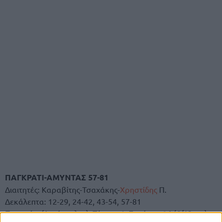
ΠΑΓΚΡΑΤΙ-ΑΜΥΝΤΑΣ 57-81
Διαιτητές: Καραβίτης-Τσαχάκης-
Χρηστίδης
Π.
Δεκάλεπτα: 12-29, 24-42, 43-54, 57-81
Παγκράτι (Λυτόπουλος): Τόρρες 1, Σκούφης 26 (6/13 τρ.),