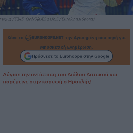
r ʁԇÏщ`/ Ёٍ͉ɏӠ- QʁĉʏӠ(ʙӔS ́ʑՄǌS / Eurokinissi Sports)
Κάνε το
την Αγαπημένη σου πηγή για
Μπασκετική Ενημέρωση.
Πρόσθεσε το Eurohoops στην Google
Λύγισε την αντίσταση του Αιόλου Αστακού και
παρέμεινε στην κορυφή ο Ηρακλής!