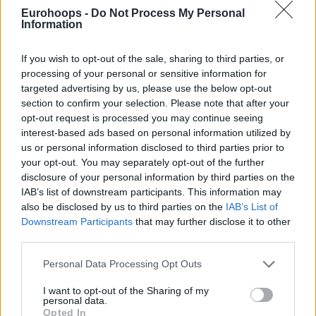
Λυμπερέας, Εζόμο 13 (15 ρ.), Λεκάκης 9 (1),
Eurohoops -
Do Not Process My Personal
Καννελόπουλος 3 (1), Ραλλάτος 7 (1), Κοντόγιωργας
Information
Αμύντας (Ζαβός): Ζούπας 5, Αγγελόπουλος 15 (1), Τοπάλι 11
(1), Διαμαντόπουλος 12 (2/5 τρ., 10 ρ.), Κουκουνιάς 5 (1),
If you wish to opt-out of the sale, sharing to third parties, or
Βαρδιάνος 14 (4), Μανσαράι, Δορκοφίκης, Παπαδούλης 5
processing of your personal or sensitive information for
(1), Μπάρμπας, Βογιατζής 14, Καμπούρης
targeted advertising by us, please use the below opt-out
section to confirm your selection. Please note that after your
opt-out request is processed you may continue seeing
ΔΟΥΚΑΣ-ΚΑΒΑΛΑ 87-65
interest-based ads based on personal information utilized by
Διαιτητές: Αναστόπουλος Α.-Δημόπουλος-Νάστος
us or personal information disclosed to third parties prior to
Δεκάλεπτα: 20-17, 41-27, 63-50, 87-65
your opt-out. You may separately opt-out of the further
Δούκας (Τζήμας): Παπαμακάριος 9 (3), Καυκής,
disclosure of your personal information by third parties on the
Μιλεντίγεβιτς 2, Κουκάς 13 (4), Καρράς 6, Ράπτης 4,
IAB’s list of downstream participants. This information may
Καραμπάτσος 6 (2), Αγραβάνης 4, Κομποδιέτας 12 (2),
also be disclosed by us to third parties on the
IAB’s List of
Downstream Participants
that may further disclose it to other
Κυρίτσης 19 (1), Μολφέτας 3, Ρούμπιο 9
third parties.
Καβάλα (Πενταζίδης): Ερεβμπενάζιε 17 (2), Κελαϊδής 16 (2),
Μάζουρτσακ 8, Σαββίδης, Ντιαλό 4, Πρεμέτης, Κυριακού 5
Please note that this website/app uses one or more Google
Personal Data Processing Opt Outs
(1), Χρήσιμος, Γκέλιος 5 (1), Μούκας 3 (1), Σκλήβας 7
services and may gather and store information including but
not limited to your visit or usage behaviour. You may click to
I want to opt-out of the Sharing of my
personal data.
grant or deny consent to Google and its third-party tags to
ΑΕΛ-ΜΑΧΗΤΕΣ ΔΟΞΑΣ ΠΕΥΚΩΝ 79-83 (71-71 κ.α.)
Opted In