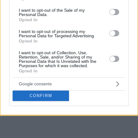
use your data for below specified purposes in below Google
Διαιτητές: Ξενικάκης-Ταρενίδης Στ.-Ευφραιμίδης
consent section.
I want to opt-out of the Sale of my
Δεκάλεπτα: 19-21, 45-43, 61-64, 71-71, 79-83 (παρ.)
Personal Data.
ΑΕΛ (Παπαδόπουλος): Σαριμπαλίδης 11 (2), Σταμπουλής 11,
Opted In
Παπαχρήστος 5, Δεληγιώργης 8, Πολίτης 9 (1), Τσιλούλης
I want to opt-out of processing my
17 (5), Μαλτέσιος 4, Τσούτσος 2, Θορστέινσον 12
Personal Data for Targeted Advertising.
Μαχητές Δόξας Πεύκων (Χατζηκυριακίδης):
Opted In
Χατζηκυριακίδης 24 (5), Βελισαρρίου 2, Γερομιχαλός 15 (1),
I want to opt-out of Collection, Use,
Καλαμπάκας 5, Ναούμης 15 (3), Στόλης 10,
Δίπλαρος
1,
Retention, Sale, and/or Sharing of my
Personal Data that Is Unrelated with the
Τάταρης 6, Τζαουάρα 5
Purposes for which it was collected.
Opted In
Google consents
CONFIRM