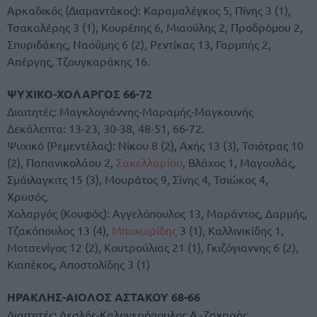
Αρκαδικός (Διαμαντάκος): Καραμαλέγκος 5, Πίνης 3 (1),
Τσακαλέρης 3 (1), Κουρέπης 6, Μιαούλης 2, Προδρόμου 2,
Σπυριδάκης, Ναούμης 6 (2), Ρεντίκας 13, Γαρμπής 2,
Απέργης, Τζουγκαράκης 16.
ΨΥΧΙΚΟ-ΧΟΛΑΡΓΟΣ 66-72
Διαιτητές: Μαγκλογιάννης-Μαραμής-Μαγκουνής
Δεκάλεπτα: 13-23, 30-38, 48-51, 66-72.
Ψυχικό (Ρεμεντέλας): Νίκου 8 (2), Αχής 13 (3), Τσιότρας 10
(2), Παπανικολάου 2,
Σακελλαρίου
, Βλάχος 1, Μαγουλάς,
Σμάιλαγκιτς 15 (3), Μουράτος 9, Σίνης 4, Τσιώκος 4,
Χρυσός.
Χολαργός (Κουφός): Αγγελόπουλος 13, Μαράντος, Δαρμής,
Τζακόπουλος 13 (4),
Μποχωρίδης
3 (1), Καλλινικίδης 1,
Μοτσενίγος 12 (2), Κουτρούλιας 21 (1), Γκιζόγιαννης 6 (2),
Κιαπέκος, Αποστολίδης 3 (1)
ΗΡΑΚΛΗΣ-ΑΙΟΛΟΣ ΑΣΤΑΚΟΥ 68-66
Διαιτητές: Δεσλής-Καλογερόπουλος Λ.-Ζαχαρής