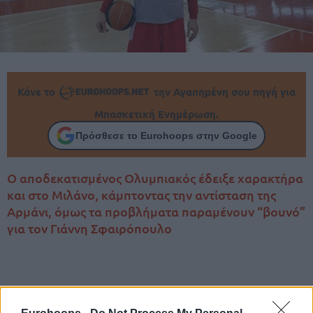
Κάνε το
την Αγαπημένη σου πηγή για
Μπασκετική Ενημέρωση.
Πρόσθεσε το Eurohoops στην Google
Ο αποδεκατισμένος Ολυμπιακός έδειξε χαρακτήρα
και στο Μιλάνο, κάμπτοντας την αντίσταση της
Αρμάνι, όμως τα προβλήματα παραμένουν “βουνό”
για τον Γιάννη Σφαιρόπουλο