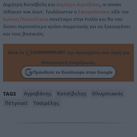
Δημήτρη Κατσίβελη και
Δημήτρη Αγραβάνη
, οι οποίοι
τέθηκαν νοκ άουτ. Τουλάχιστον ο
Σφαιρόπουλος
είδε τον
Ιωάννη Παπαπέτρου
πανέτοιμο στην Ιταλία και θα του
δώσει περισσότερο χρόνο συμμετοχής για να ξεκουράσει
και τους βασικούς.
Κάνε το
την Αγαπημένη σου πηγή για
Μπασκετική Ενημέρωση.
Πρόσθεσε το Eurohoops στην Google
Αγραβάνης
Κατσίβελης
Ολυμπιακός
TAGS
Πέτγουεϊ
Τσαϊρέλης