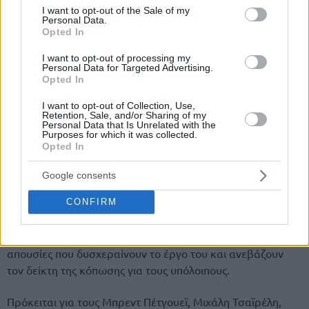
consent section.
I want to opt-out of the Sale of my
Personal Data.
Opted In
I want to opt-out of processing my
Personal Data for Targeted Advertising.
Opted In
Του Νίκου Βαγγέλη
I want to opt-out of Collection, Use,
Retention, Sale, and/or Sharing of my
Personal Data that Is Unrelated with the
Purposes for which it was collected.
Ο αποδεκατισμένος
Ολυμπιακός
έδειξε χαρακτήρα και
Opted In
στο
Μιλάνο
, κάμπτοντας την αντίσταση της
Αρμάνι
, όμως
τα προβλήματα παραμένουν “βουνό” για τον
Γιάννη
Google consents
Σφαιρόπουλο
…
CONFIRM
Οι Πειραιώτες υποδέχονται το απόγευμα της Δευτέρας το
Ρέθυμνο και ο Έλληνας τεχνικός θα έχει ξανά τέσσερις
απουσίες που δυσχεραίνουν το έργο του και ανεβάζουν
τον δείκτη της κόπωσης για τους υπόλοιπους.
Πρόκειται για τους Μπρεντ Πέτγουεϊ, Μιχάλη Τσαϊρέλη,