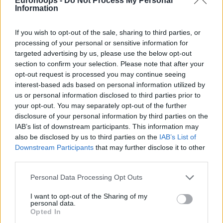
Eurohoops -
Do Not Process My Personal
Information
If you wish to opt-out of the sale, sharing to third parties, or
processing of your personal or sensitive information for
targeted advertising by us, please use the below opt-out
section to confirm your selection. Please note that after your
opt-out request is processed you may continue seeing
interest-based ads based on personal information utilized by
us or personal information disclosed to third parties prior to
your opt-out. You may separately opt-out of the further
disclosure of your personal information by third parties on the
IAB’s list of downstream participants. This information may
also be disclosed by us to third parties on the
IAB’s List of
Downstream Participants
that may further disclose it to other
third parties.
Please note that this website/app uses one or more Google
Personal Data Processing Opt Outs
services and may gather and store information including but
not limited to your visit or usage behaviour. You may click to
I want to opt-out of the Sharing of my
personal data.
grant or deny consent to Google and its third-party tags to
Opted In
use your data for below specified purposes in below Google