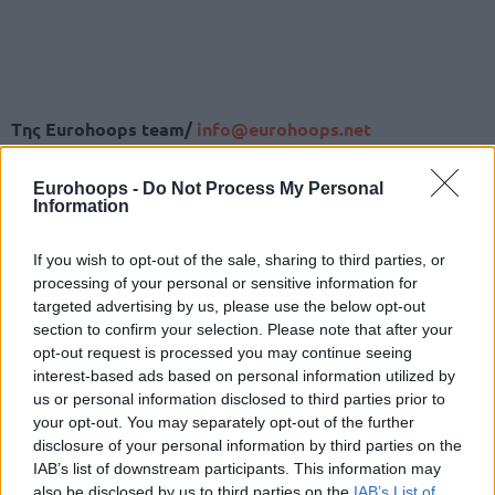
Tης Eurohoops team/
info@eurohoops.net
Ο ανεξάρτητος Ευρωβουλευτής – διεγράφη από τον
Eurohoops -
Do Not Process My Personal
ΣΥΡΙΖΑ –
Νίκος Παππάς
, λέει τη δική του εκδοχή για το
Information
επεισόδιο με τον δημοσιογράφο.
If you wish to opt-out of the sale, sharing to third parties, or
processing of your personal or sensitive information for
Παραδέχτηκε ότι “σήκωσε χέρι” πάνω του αλλά όχι ότι τον
targeted advertising by us, please use the below opt-out
γρονθοκόπησε, μετάνιωσε για την πράξη του, ενώ δήλωσε
section to confirm your selection. Please note that after your
επίσης στην Φαίη Σκορδά στο MEGA, ότι αρκετοί αθλητές
opt-out request is processed you may continue seeing
που θεωρούνται πρότυπα όπως ο Δημήτρης Διαμαντίδης
interest-based ads based on personal information utilized by
και ο
Γιώργος Πρίντεζης
, έχουν παρεκτραπεί κατά το
us or personal information disclosed to third parties prior to
παρελθόν.
your opt-out. You may separately opt-out of the further
disclosure of your personal information by third parties on the
“Ο καθένας έχει την αισθητική του και το ταμπεραμέντο
IAB’s list of downstream participants. This information may
also be disclosed by us to third parties on the
IAB’s List of