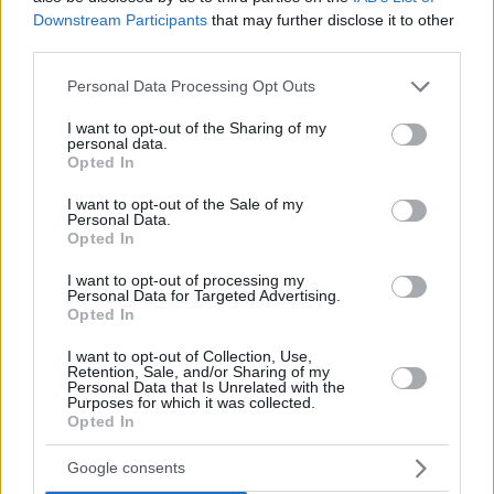
του. Ο καθένας αξιολογεί με βάση τα δικά του κριτήρια.
Downstream Participants
that may further disclose it to other
Θες να σου πω παραδείγματα αθλητών που εσύ
third parties.
επιφανειακά που τα παρακολουθείς άμα σου πω ονόματα
θα μου πεις “υπέροχος τύπος, Άγιος”.
Please note that this website/app uses one or more Google
Personal Data Processing Opt Outs
services and may gather and store information including but
not limited to your visit or usage behaviour. You may click to
I want to opt-out of the Sharing of my
Θες ας πούμε όταν ο
Διαμαντίδης έφτυνε
κάποιον
personal data.
grant or deny consent to Google and its third-party tags to
αντίπαλο, όταν ο
Πρίντεζης
έριχνε
μπουνιές
σε
Opted In
use your data for below specified purposes in below Google
αντιπάλους; Έχω ρίξει εγώ μπουνιά, έχω φτύσει εγώ
consent section.
I want to opt-out of the Sale of my
άνθρωπο; Θέλω να σου πω ότι και οι πιο
σπουδαίοι
Personal Data.
Opted In
αθλητές
και τα
καλύτερα παιδιά
έχουν
αδυναμίες”.
I want to opt-out of processing my
Personal Data for Targeted Advertising.
Opted In
I want to opt-out of Collection, Use,
Retention, Sale, and/or Sharing of my
Personal Data that Is Unrelated with the
Purposes for which it was collected.
Opted In
Google consents