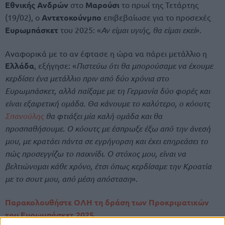
Εθνικής Ανδρών
στο
Μαρούσι
το πρωί της Τετάρτης
(19/02), ο
Αντετοκούνμπο
επιβεβαίωσε για το προσεχές
Ευρωμπάσκετ
του 2025: «
Αν είμαι υγιής, θα είμαι εκεί
».
Αναφορικά με το αν έφτασε η ώρα να πάρει μετάλλιο η
Ελλάδα
, εξήγησε: «
Πιστεύω ότι θα μπορούσαμε να έχουμε
κερδίσει ένα μετάλλιο πριν από δύο χρόνια στο
Ευρωμπάσκετ, αλλά παίξαμε με τη Γερμανία δύο φορές και
είναι εξαιρετική ομάδα. Θα κάνουμε το καλύτερο, ο κόουτς
Σπανούλης
θα φτιάξει μία καλή ομάδα και θα
προσπαθήσουμε. Ο κόουτς με έσπρωξε έξω από την άνεσή
μου, με κρατάει πάντα σε εγρήγορση και έχει επηρεάσει το
πώς προσεγγίζω το παιχνίδι. Ο στόχος μου, είναι να
βελτιώνομαι κάθε χρόνο, έτσι όπως κερδίσαμε την Κροατία
με το σουτ μου, από μέση απόσταση
».
Παρακολουθήστε ΟΛΗ τη δράση των Προκριματικών
του Ευρωμπάσκετ 2025