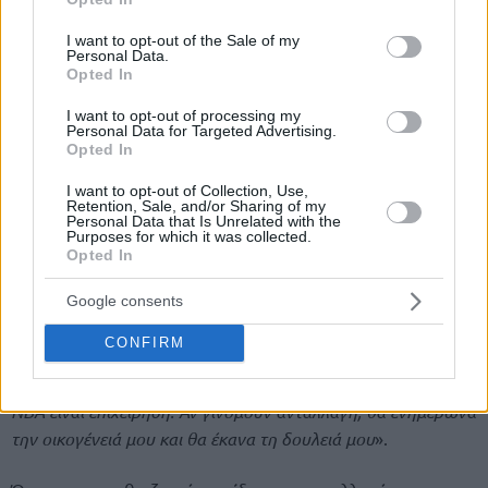
use your data for below specified purposes in below Google
consent section.
I want to opt-out of the Sale of my
Personal Data.
Opted In
I want to opt-out of processing my
Personal Data for Targeted Advertising.
Opted In
I want to opt-out of Collection, Use,
Retention, Sale, and/or Sharing of my
Personal Data that Is Unrelated with the
Purposes for which it was collected.
Opted In
Κατά τα άλλα, έκανε χιούμορ για υποθετική ανταλλαγή
του, από τους
Μπακς
στους
Πίστονς
: «
Τουλάχιστον ο Λούκα
Google consents
πήγε από το
Ντάλας
στο Λος Άντζελες. Εμένα γιατί με
CONFIRM
στέλνετε στο
Ντιτρόιτ
;» και αφού γέλασε, πρόσθεσε:
«Οοοοοοοόχι», ενώ υπογράμμισε σε πιο σοβαρό ύφος: Το
NBA είναι επιχείρηση. Αν γινόμουν ανταλλαγή, θα ενημέρωνα
την οικογένειά μου και θα έκανα τη δουλειά μου
».