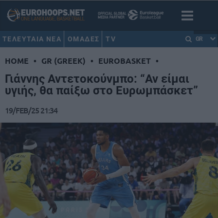
ΤΕΛΕΥΤΑΙΑ ΝΕΑ
ΟΜΑΔΕΣ
TV
GR
HOME
•
GR (GREEK)
•
EUROBASKET
•
Γιάννης Αντετοκούνμπο: “Αν είμαι
υγιής, θα παίξω στο Ευρωμπάσκετ”
19/FEB/25 21:34