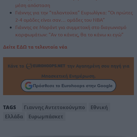
μέση απόσταση
Γιάννης για την “ταλαντούχα” Ευρωλίγκα: “Οι πρώτες
2-4 ομάδες είναι σαν… ομάδες του NBA”
Γιάννης σε Μοράντ για συμμετοχή στο διαγωνισμό
καρφωμάτων: “Αν το κάνεις, θα το κάνω κι εγώ”
Δείτε ΕΔΩ τα τελευταία νέα
Κάνε το
την Αγαπημένη σου πηγή για
Μπασκετική Ενημέρωση.
Πρόσθεσε το Eurohoops στην Google
Γιαννης Αντετοκούνμπο
Εθνική
TAGS
Ελλάδα
Ευρωμπάσκετ