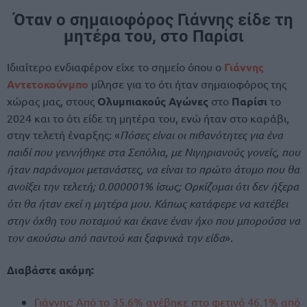
Όταν ο σημαιοφόρος Γιάννης είδε τη
μητέρα του, στο Παρίσι
Ιδιαίτερο ενδιαφέρον είχε το σημείο όπου ο
Γιάννης
Αντετοκούνμπο
μίλησε για το ότι ήταν σημαιοφόρος της
χώρας μας, στους
Ολυμπιακούς Αγώνες
στο
Παρίσι
το
2024 και το ότι είδε τη μητέρα του, ενώ ήταν στο καράβι,
στην τελετή έναρξης: «
Πόσες είναι οι πιθανότητες για ένα
παιδί που γεννήθηκε στα Σεπόλια, με Νιγηριανούς γονείς, που
ήταν παράνομοι μετανάστες, να είναι το πρώτο άτομο που θα
ανοίξει την τελετή; 0.000001% ίσως; Ορκίζομαι ότι δεν ήξερα
ότι θα ήταν εκεί η μητέρα μου. Κάπως κατάφερε να κατέβει
στην όχθη του ποταμού και έκανε έναν ήχο που μπορούσα να
τον ακούσω από παντού και ξαφνικά την είδα
».
Διαβάστε ακόμη:
Γιάννης: Από το 35.6% ανέβηκε στο φετινό 46.1% από