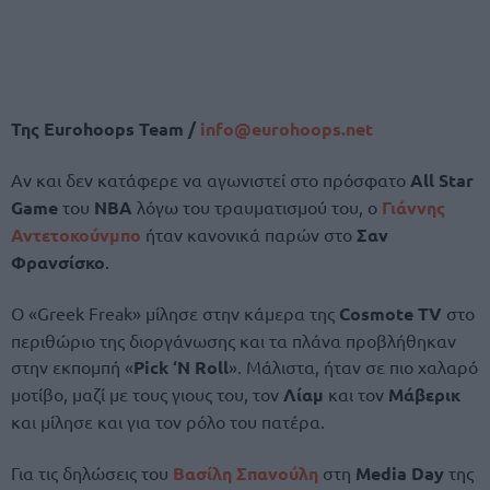
Της
Eurohoops Team /
info@eurohoops.net
Αν και δεν κατάφερε να αγωνιστεί στο πρόσφατο
All Star
Game
του
NBA
λόγω του τραυματισμού του, ο
Γιάννης
Αντετοκούνμπο
ήταν κανονικά παρών στο
Σαν
Φρανσίσκο
.
Ο «Greek Freak» μίλησε στην κάμερα της
Cosmote TV
στο
περιθώριο της διοργάνωσης και τα πλάνα προβλήθηκαν
στην εκπομπή «
Pick ‘N Roll
». Μάλιστα, ήταν σε πιο χαλαρό
μοτίβο, μαζί με τους γιους του, τον
Λίαμ
και τον
Μάβερικ
και μίλησε και για τον ρόλο του πατέρα.
Για τις δηλώσεις του
Βασίλη Σπανούλη
στη
Media Day
της