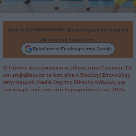
Κάνε το
την Αγαπημένη σου πηγή για
Μπασκετική Ενημέρωση.
Πρόσθεσε το Eurohoops στην Google
Ο Γιάννης Αντετοκούνμπο μίλησε στην Cosmote TV
και επιβεβαίωσε τα όσα είπε ο Βασίλης Σπανούλης
στην πρωινή Media Day της Εθνικής Ανδρών, για
την συμμετοχή του, στο Ευρωμπάσκετ του 2025.