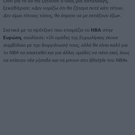
Όσο για το αν θα ζητούσε ο ίδιος μια ανταλλαγή,
ξεκαθάρισε: «
Δεν νομίζω ότι θα ζήταγα ποτέ κάτι τέτοιο.
Δεν είμαι τέτοιος τύπος, θα έπρεπε να με πετάξουν έξω
».
Σχετικά με το πρότζεκτ που ετοιμάζει το
NBA
στην
Ευρώπη
, σχολίασε: «
Οι ομάδες της Ευρωλίγκας έχουν
συμβόλαιο με την διοργάνωσή τους, αλλά θα είναι καλό για
το NBA να επεκταθεί και για άλλες ομάδες να πάνε εκεί, ίσως
να χτίσουν νέα γήπεδα και να μπουν στο lifestyle του NBA
».