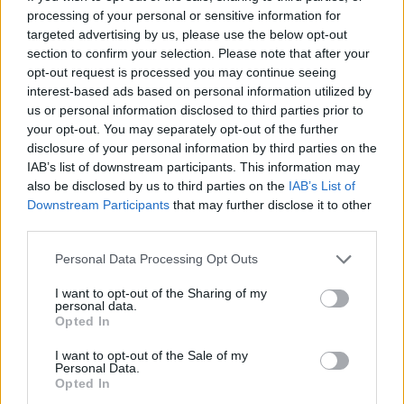
processing of your personal or sensitive information for
Κύπρος – Ελλάδα (30/8, 17:15)
targeted advertising by us, please use the below opt-out
Γεωργία – Ελλάδα (31/8, 14:00)
section to confirm your selection. Please note that after your
Ελλάδα – Βοσνία/Ερζεγοβίνη (2/9, 14:00)
opt-out request is processed you may continue seeing
Ισπανία – Ελλάδα (4/9, 20:30)
interest-based ads based on personal information utilized by
us or personal information disclosed to third parties prior to
Διαβάστε ακόμα
your opt-out. You may separately opt-out of the further
disclosure of your personal information by third parties on the
IAB’s list of downstream participants. This information may
also be disclosed by us to third parties on the
IAB’s List of
Downstream Participants
that may further disclose it to other
third parties.
Please note that this website/app uses one or more Google
Personal Data Processing Opt Outs
services and may gather and store information including but
not limited to your visit or usage behaviour. You may click to
I want to opt-out of the Sharing of my
personal data.
grant or deny consent to Google and its third-party tags to
Opted In
use your data for below specified purposes in below Google
consent section.
I want to opt-out of the Sale of my
Personal Data.
Opted In