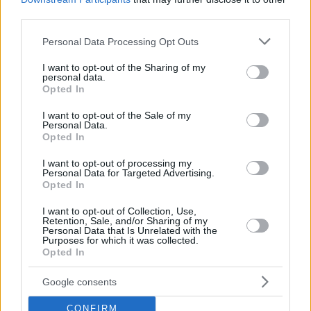
third parties.
Please note that this website/app uses one or more Google
Personal Data Processing Opt Outs
services and may gather and store information including but
not limited to your visit or usage behaviour. You may click to
I want to opt-out of the Sharing of my
personal data.
grant or deny consent to Google and its third-party tags to
Opted In
use your data for below specified purposes in below Google
consent section.
I want to opt-out of the Sale of my
Personal Data.
Opted In
Τα δεκάλεπτα
: 19-19, 46-32, 64-44, 87-65.
I want to opt-out of processing my
Personal Data for Targeted Advertising.
Opted In
Ελλάδα (Π.Πρέκας)
: Κριμίλη 8 (1), Μποσγανά 14 (3),
I want to opt-out of Collection, Use,
Παυλοπούλου 5 (1/2 τριπ., 5 ασίστ), Νικολοπούλου 1,
Retention, Sale, and/or Sharing of my
Λουκά 2, Σπανού 6 (5 ριμπ., 6 ασίστ), Χατζηλεοντή 4,
Personal Data that Is Unrelated with the
Purposes for which it was collected.
Χριστινάκη 12 (1), Παρκς 14 (1), Χαιριστανίδου, Φασούλα
Opted In
21 (7/13 διπ, 7/8 βολές, 6 ριμπ., 4 ασίστ), Καρλάφτη.
Google consents
Ελβετία (Φ.Γκόμεζ)
: Μαργκό, Κονσταντίν, Ρανισάβλιεβιτς
CONFIRM