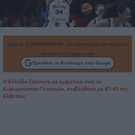
Κάνε το
την Αγαπημένη σου πηγή για
Μπασκετική Ενημέρωση.
Πρόσθεσε το Eurohoops στην Google
Η Ελλάδα ξεκίνησε με εμφατική νίκη το
Ευρωμπάσκετ Γυναικών, επιβλήθηκε με 87-65 της
Ελβετίας.