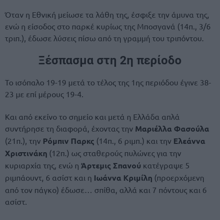
Όταν η Εθνική μείωσε τα λάθη της, έσφιξε την άμυνα της,
ενώ η είσοδος στο παρκέ κυρίως της Μποσγανά (14π., 3/6
τριπ.), έδωσε λύσεις πίσω από τη γραμμή του τριπόντου.
Ξέσπασμα στη 2η περίοδο
Το ισόπαλο 19-19 μετά το τέλος της 1ης περιόδου έγινε 38-
23 με επί μέρους 19-4.
Και από εκείνο το σημείο και μετά η Ελλάδα απλά
συντήρησε τη διαφορά, έχοντας την
Μαριέλλα Φασούλα
(21π.), την
Ρόμπιν Παρκς
(14π., 6 ριμπ.) και την
Ελεάννα
Χριστινάκη
(12π.) ως σταθερούς πυλώνες για την
κυριαρχία της, ενώ η
Άρτεμις Σπανού
κατέγραψε 5
ριμπάουντ, 6 ασίστ και η
Ιωάννα Κριμίλη
(προερχόμενη
από τον πάγκο) έδωσε… σπίθα, αλλά και 7 πόντους και 6
ασίστ.