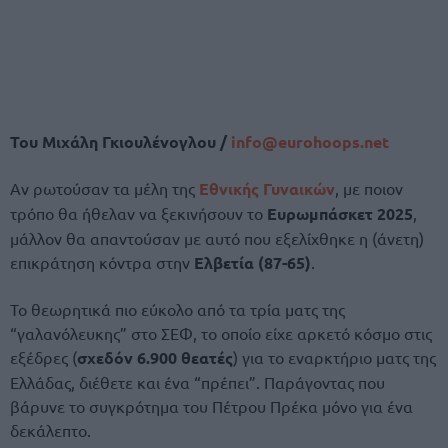
Του Μιχάλη Γκιουλένογλου /
info@eurohoops.net
Αν ρωτούσαν τα μέλη της
Εθνικής Γυναικών
, με ποιον
τρόπο θα ήθελαν να ξεκινήσουν το
Ευρωμπάσκετ 2025
,
μάλλον θα απαντούσαν με αυτό που εξελίχθηκε η (άνετη)
επικράτηση κόντρα στην
Ελβετία (87-65)
.
Το θεωρητικά πιο εύκολο από τα τρία ματς της
“γαλανόλευκης” στο ΣΕΦ, το οποίο είχε αρκετό κόσμο στις
εξέδρες (
σχεδόν 6.900 θεατές
) για το εναρκτήριο ματς της
Ελλάδας, διέθετε και ένα “πρέπει”. Παράγοντας που
βάρυνε το συγκρότημα του Πέτρου Πρέκα μόνο για ένα
δεκάλεπτο.