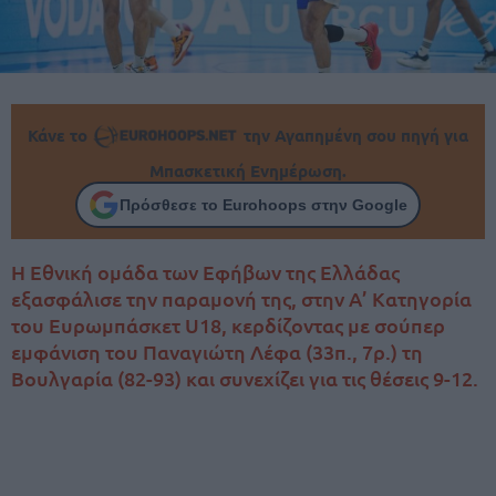
Κάνε το
την Αγαπημένη σου πηγή για
Μπασκετική Ενημέρωση.
Πρόσθεσε το Eurohoops στην Google
Η Εθνική ομάδα των Εφήβων της Ελλάδας
εξασφάλισε την παραμονή της, στην Α’ Κατηγορία
του Ευρωμπάσκετ U18, κερδίζοντας με σούπερ
εμφάνιση του Παναγιώτη Λέφα (33π., 7ρ.) τη
Βουλγαρία (82-93) και συνεχίζει για τις θέσεις 9-12.