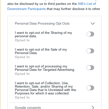
also be disclosed by us to third parties on the
IAB’s List of
Downstream Participants
that may further disclose it to other
third parties.
Please note that this website/app uses one or more Google
Personal Data Processing Opt Outs
services and may gather and store information including but
not limited to your visit or usage behaviour. You may click to
I want to opt-out of the Sharing of my
personal data.
grant or deny consent to Google and its third-party tags to
Opted In
use your data for below specified purposes in below Google
consent section.
I want to opt-out of the Sale of my
Personal Data.
Opted In
I want to opt-out of processing my
Personal Data for Targeted Advertising.
Opted In
I want to opt-out of Collection, Use,
Retention, Sale, and/or Sharing of my
Personal Data that Is Unrelated with the
Purposes for which it was collected.
Opted In
Google consents
Ελλάδα (Σκροπολίθας):
Μακαρατζής 6 (7ρ., 11 α.), Τσίπας