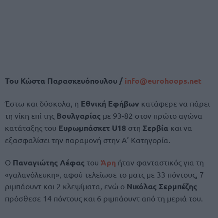
Του Κώστα Παρασκευόπουλου /
info@
eurohoops.
net
Έστω και δύσκολα, η
Εθνική Εφήβων
κατάφερε να πάρει
τη νίκη επί της
Βουλγαρίας
με 93-82 στον πρώτο αγώνα
κατάταξης του
Ευρωμπάσκετ U18
στη
Σερβία
και να
εξασφαλίσει την παραμονή στην Α’ Κατηγορία.
Ο
Παναγιώτης Λέφας
του
Άρη
ήταν φανταστικός για τη
«γαλανόλευκη», αφού τελείωσε το ματς με 33 πόντους, 7
ριμπάουντ και 2 κλεψίματα, ενώ ο
Νικόλας Σερμπέζης
πρόσθεσε 14 πόντους και 6 ριμπάουντ από τη μεριά του.